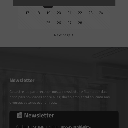
9
10
11
12
13
14
15
16
17
18
19
20
21
22
23
24
25
26
27
28
Next page
Newsletter
Cadastre-se para receber nossa newsletter e ficar a par das
principais novidades sobre a legislação ambiental aplicada aos
diversos setores econômicos.
📰 Newsletter
Cadastre-se para receber nossas novidades.