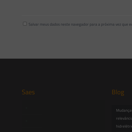
Salvar meus dados neste navegador para a próxima vez que e
Saes
Blog
Início
Mudanças 
relevânci
Quem Somos
hidrelétr