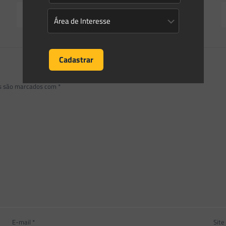
Read more
os são marcados com
*
E-mail
*
Site