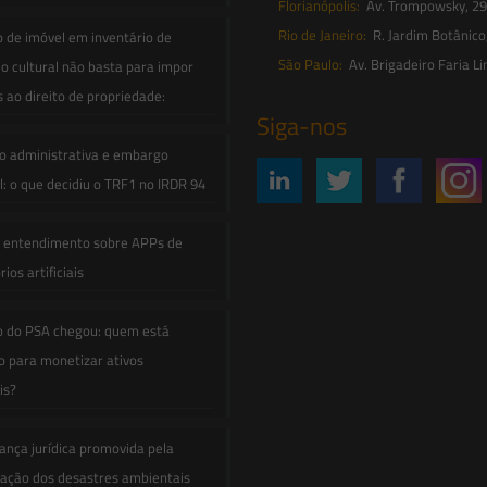
Florianópolis:
Av. Trompowsky, 291,
Rio de Janeiro:
R. Jardim Botânico
o de imóvel em inventário de
São Paulo:
Av. Brigadeiro Faria Li
o cultural não basta para impor
s ao direito de propriedade:
Siga-nos
o administrativa e embargo
: o que decidiu o TRF1 no IRDR 94
e entendimento sobre APPs de
ios artificiais
o do PSA chegou: quem está
 para monetizar ativos
is?
ança jurídica promovida pela
zação dos desastres ambientais