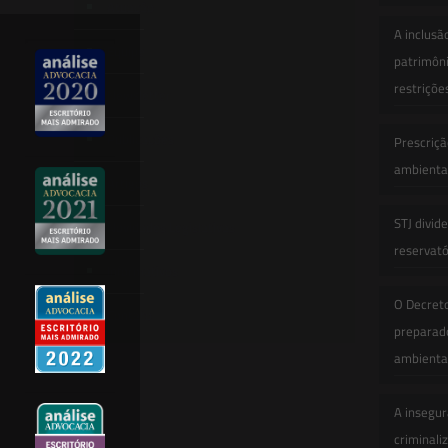
Atuação
A inclusã
Equipe
patrimôni
restriçõe
Newsletter
Publicações
Prescriçã
ambiental
Artigos
STJ divid
Novidades Legislativas
reservatór
Informativos
O Decret
Contato
preparado
ambienta
A insegur
criminali