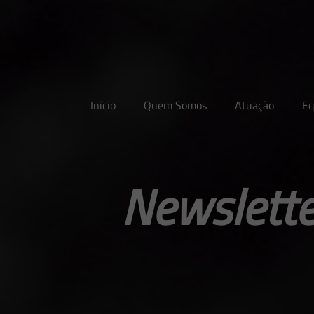
Início
Quem Somos
Atuação
Eq
Newslette