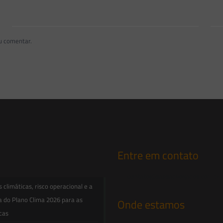
u comentar.
Entre em contato
contato@saesadvogados.com.br
climáticas, risco operacional e a
a do Plano Clima 2026 para as
Onde estamos
icas