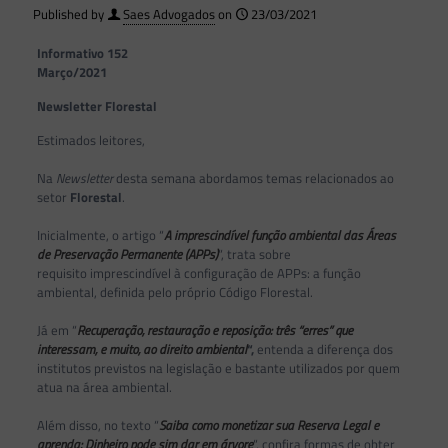
Published by
Saes Advogados
on
23/03/2021
Informativo 152
Março/2021
Newsletter Florestal
Estimados leitores,
Na
Newsletter
desta semana abordamos temas relacionados ao
setor
Florestal
.
Inicialmente, o artigo “
A imprescindível função ambiental das Áreas
de Preservação Permanente (APPs)
“, trata sobre
requisito imprescindível à configuração de APPs: a função
ambiental, definida pelo próprio Código Florestal.
Já em “
R
ecuperação, restauração e reposição: três “erres” que
interessam, e muito, ao direito ambiental
“,
entenda a diferença dos
institutos previstos na legislação e bastante utilizados por quem
atua na área ambiental.
Além disso, no texto “
Saiba como monetizar sua Reserva Legal e
aprenda: Dinheiro pode sim dar em árvore
“, confira formas de obter