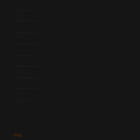
Início
Quem Somos
Atuação
Equipe
Newsletter
Publicações
Artigos
Novidades Legislativas
Informativos
Contato
Blog