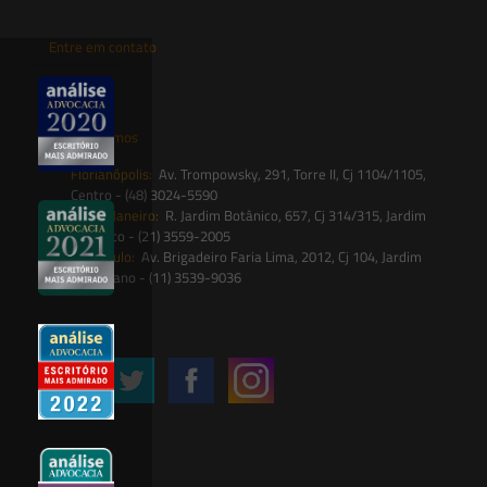
Entre em contato
contato@saesadvogados.com.br
Onde estamos
Florianópolis:
Av. Trompowsky, 291, Torre II, Cj 1104/1105,
Centro - (48) 3024-5590
Rio de Janeiro:
R. Jardim Botânico, 657, Cj 314/315, Jardim
Botânico - (21) 3559-2005
São Paulo:
Av. Brigadeiro Faria Lima, 2012, Cj 104, Jardim
Paulistano - (11) 3539-9036
Siga-nos