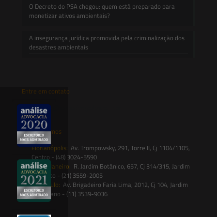
O Decreto do PSA chegou: quem está preparado para
monetizar ativos ambientais?
A insegurança jurídica promovida pela criminalização dos
desastres ambientais
Entre em contato
contato@saesadvogados.com.br
Onde estamos
Florianópolis:
Av. Trompowsky, 291, Torre II, Cj 1104/1105,
Centro - (48) 3024-5590
Rio de Janeiro:
R. Jardim Botânico, 657, Cj 314/315, Jardim
Botânico - (21) 3559-2005
São Paulo:
Av. Brigadeiro Faria Lima, 2012, Cj 104, Jardim
Paulistano - (11) 3539-9036