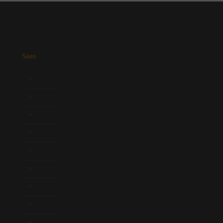
Saes
Início
Quem Somos
Atuação
Equipe
Newsletter
Publicações
Artigos
Novidades Legislativas
Informativos