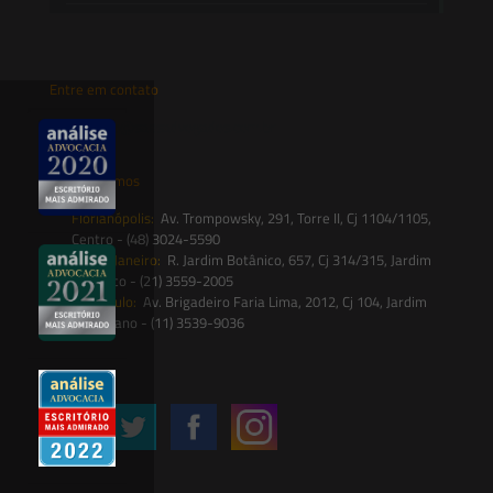
Entre em contato
contato@saesadvogados.com.br
Onde estamos
Florianópolis:
Av. Trompowsky, 291, Torre II, Cj 1104/1105,
Centro - (48) 3024-5590
Rio de Janeiro:
R. Jardim Botânico, 657, Cj 314/315, Jardim
Botânico - (21) 3559-2005
São Paulo:
Av. Brigadeiro Faria Lima, 2012, Cj 104, Jardim
Paulistano - (11) 3539-9036
Siga-nos