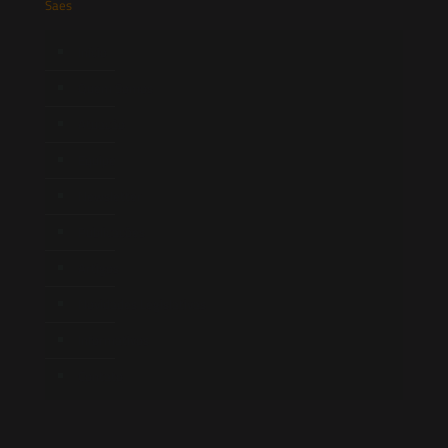
Saes
Início
Quem Somos
Atuação
Equipe
Newsletter
Publicações
Artigos
Novidades Legislativas
Informativos
Contato