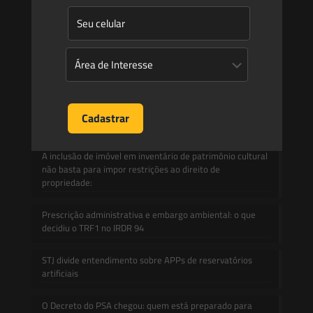
Contato
Blog
Mudanças climáticas, risco operacional e a relevância do
Plano Clima 2026 para as hidrelétricas
A inclusão de imóvel em inventário de patrimônio cultural
não basta para impor restrições ao direito de
propriedade:
Prescrição administrativa e embargo ambiental: o que
decidiu o TRF1 no IRDR 94
STJ divide entendimento sobre APPs de reservatórios
artificiais
O Decreto do PSA chegou: quem está preparado para