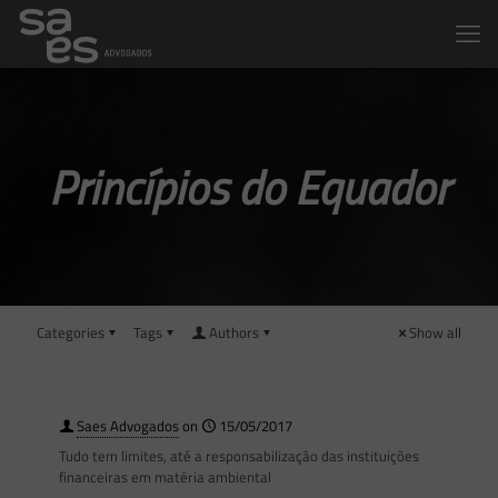
Princípios do Equador
Categories
Tags
Authors
Show all
Saes Advogados
on
15/05/2017
Tudo tem limites, até a responsabilização das instituições
financeiras em matéria ambiental