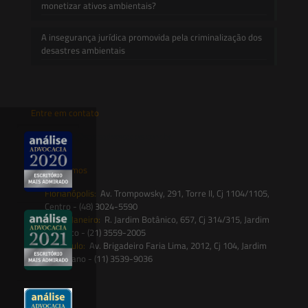
monetizar ativos ambientais?
A insegurança jurídica promovida pela criminalização dos
desastres ambientais
Entre em contato
contato@saesadvogados.com.br
Onde estamos
Florianópolis:
Av. Trompowsky, 291, Torre II, Cj 1104/1105,
Centro - (48) 3024-5590
Rio de Janeiro:
R. Jardim Botânico, 657, Cj 314/315, Jardim
Botânico - (21) 3559-2005
São Paulo:
Av. Brigadeiro Faria Lima, 2012, Cj 104, Jardim
Paulistano - (11) 3539-9036
Siga-nos