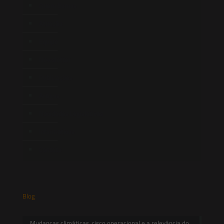
Quem Somos
Atuação
Equipe
Newsletter
Publicações
Artigos
Novidades Legislativas
Informativos
Contato
Blog
Mudanças climáticas, risco operacional e a relevância do