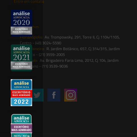
Entre em contato
contato@saesadvogados.com.br
Onde estamos
Florianópolis:
Av. Trompowsky, 291, Torre II, Cj 1104/1105,
Centro - (48) 3024-5590
Rio de Janeiro:
R. Jardim Botânico, 657, Cj 314/315, Jardim
Botânico - (21) 3559-2005
São Paulo:
Av. Brigadeiro Faria Lima, 2012, Cj 104, Jardim
Paulistano - (11) 3539-9036
Siga-nos