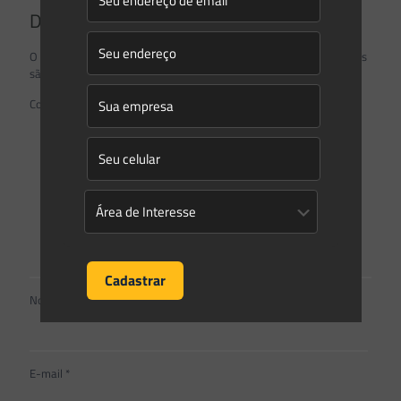
Deixe um comentário
O seu endereço de e-mail não será publicado.
Campos obrigatórios
são marcados com
*
Comentário
*
Nome
*
E-mail
*