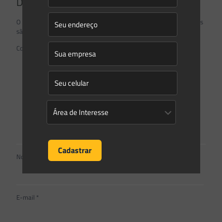
Deixe um comentário
O seu endereço de e-mail não será publicado.
Campos obrigatórios
são marcados com
*
Comentário
*
Nome
*
E-mail
*