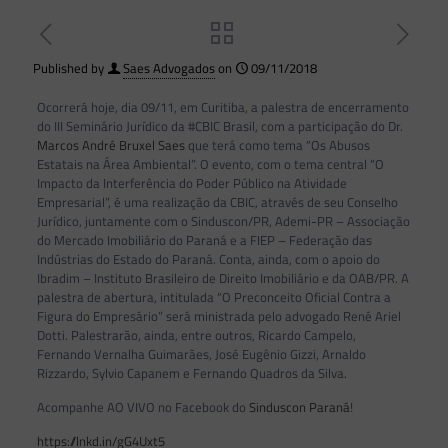
Published by
Saes Advogados
on
09/11/2018
Ocorrerá hoje, dia 09/11, em Curitiba, a palestra de encerramento
do III Seminário Jurídico da #CBIC Brasil, com a participação do Dr.
Marcos André Bruxel Saes
que terá como tema “Os Abusos
Estatais na Área Ambiental”. O evento, com o tema central “O
Impacto da Interferência do Poder Público na Atividade
Empresarial”, é uma realização da CBIC, através de seu Conselho
Jurídico, juntamente com o Sinduscon/PR, Ademi-PR – Associação
do Mercado Imobiliário do Paraná e a FIEP – Federação das
Indústrias do Estado do Paraná. Conta, ainda, com o apoio do
Ibradim – Instituto Brasileiro de Direito Imobiliário e da OAB/PR. A
palestra de abertura, intitulada “O Preconceito Oficial Contra a
Figura do Empresário” será ministrada pelo advogado René Ariel
Dotti. Palestrarão, ainda, entre outros, Ricardo Campelo,
Fernando Vernalha Guimarães, José Eugênio Gizzi, Arnaldo
Rizzardo, Sylvio Capanem e Fernando Quadros da Silva.
Acompanhe AO VIVO no Facebook do
Sinduscon Paraná
!
https://lnkd.in/gG4Uxt5