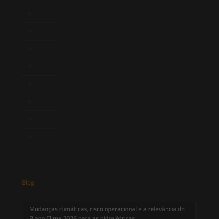
Atuação
Equipe
Newsletter
Publicações
Artigos
Novidades Legislativas
Informativos
Contato
Blog
Mudanças climáticas, risco operacional e a relevância do
Plano Clima 2026 para as hidrelétricas