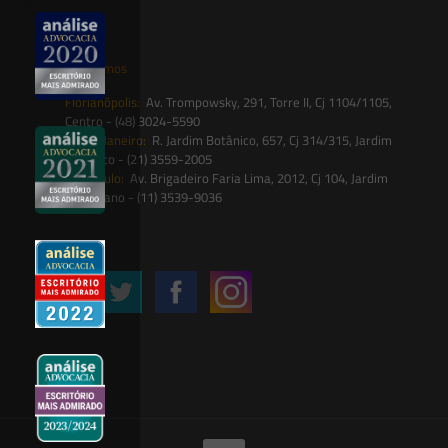
contato@saesadvogados.com.br
Onde estamos
Florianópolis:
Av. Trompowsky, 291, Torre II, Cj 1104/1105,
Centro - (48) 3024-5590
Rio de Janeiro:
R. Jardim Botânico, 657, Cj 314/315, Jardim
Botânico - (21) 3559-2005
São Paulo:
Av. Brigadeiro Faria Lima, 2012, Cj 104, Jardim
Paulistano - (11) 3539-9036
Siga-nos