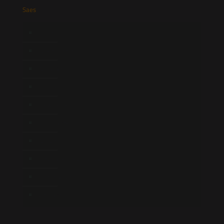
Saes
Início
Quem Somos
Atuação
Equipe
Newsletter
Publicações
Artigos
Novidades Legislativas
Informativos
Contato