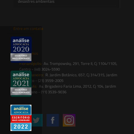
desastres ambientais
Entre em contato
contato@saesadvogados.com.br
Onde estamos
Florianópolis:
Av. Trompowsky, 291, Torre II, Cj 1104/1105,
Centro - (48) 3024-5590
Rio de Janeiro:
R. Jardim Botânico, 657, Cj 314/315, Jardim
Botânico - (21) 3559-2005
São Paulo:
Av. Brigadeiro Faria Lima, 2012, Cj 104, Jardim
Paulistano - (11) 3539-9036
Siga-nos