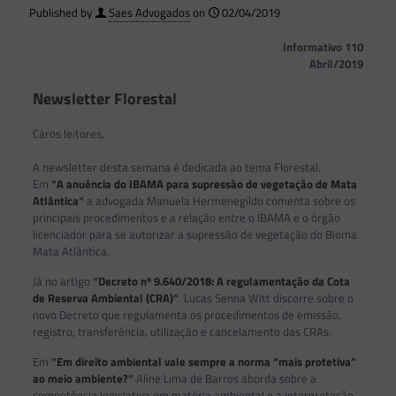
Published by
Saes Advogados
on
02/04/2019
Informativo 110
Abril/2019
Newsletter Florestal
Caros leitores,
A newsletter desta semana é dedicada ao tema Florestal.
Em
“
A anuência do IBAMA para supressão de vegetação de Mata
Atlântica
“
a advogada Manuela Hermenegildo comenta sobre os
principais procedimentos e a relação entre o IBAMA e o órgão
licenciador para se autorizar a supressão de vegetação do Bioma
Mata Atlântica.
Já no artigo
“
Decreto nº 9.640/2018: A regulamentação da Cota
de Reserva Ambiental (CRA)
“
Lucas Senna Witt discorre sobre o
novo Decreto que regulamenta os procedimentos de emissão,
registro, transferência, utilização e cancelamento das CRAs.
Em
“
Em direito ambiental vale sempre a norma “mais protetiva”
ao meio ambiente?
”
Aline Lima de Barros aborda sobre a
competência legislativa em matéria ambiental e a interpretação