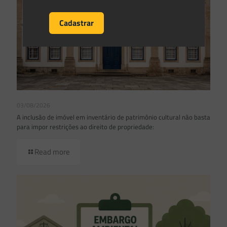
03/08/2026
A inclusão de imóvel em inventário de patrimônio cultural não basta
para impor restrições ao direito de propriedade:
Read more