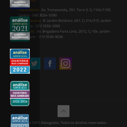
Florianópolis:
Av. Trompowsky, 291, Torre II, Cj 1104/1105,
Centro - (48) 3024-5590
Rio de Janeiro:
R. Jardim Botânico, 657, Cj 314/315, Jardim
Botânico - (21) 3559-2005
São Paulo:
Av. Brigadeiro Faria Lima, 2012, Cj 104, Jardim
Paulistano - (11) 3539-9036
Siga-nos
© 2026 SAES Advogados. Todos os direitos reservados.