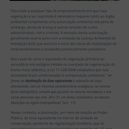
Para todo e qualquer tipo de empreendimento em que haja
vegetação a ser suprimida é necessário requerer junto ao órgão
ambiental competente uma autorização ambiental sob pena de
embargo, perda de licença e outras sanções de cunho
administrativo, civil e criminal. A emissão dessa autorização
geralmente ocorre junto com a emissão da Licença Ambiental de
Instalação (LAI), que autoriza o início das obras de implantação de
empreendimentos e atividades potencialmente poluidoras.
Nos casos de corte e supressão de vegetação primária ou
secundária nos estágios médios ou avançado de regeneração do
bioma mata atlântica, a Lei 11.428/2006 estabelece que tais
atividades ficam condicionadas à compensação ambiental, “
na
forma de
destinação de área equivalente
à extensão da área
desmatada, com as mesmas características ecológicas, na mesma
bacia hidrográfica, sempre que possível na mesma microbacia e nos
casos previstos nos arts. 30 e 31, em áreas localizadas no mesmo
Munícipio ou região metropolitana
” (art. 17).
Nesse contexto, a destinação, por meio de doação ao Poder
Público, de área equivalente no interior de unidade de
conservação, pendente de regularização fundiária, que se
enquadre nas características previstas no
caput
do art. 17, tem