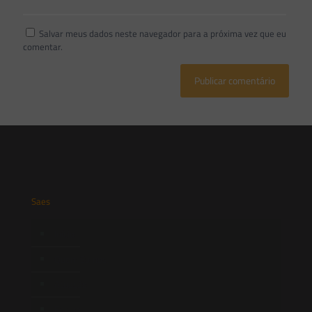
Salvar meus dados neste navegador para a próxima vez que eu
comentar.
Saes
Início
Quem Somos
Atuação
Equipe