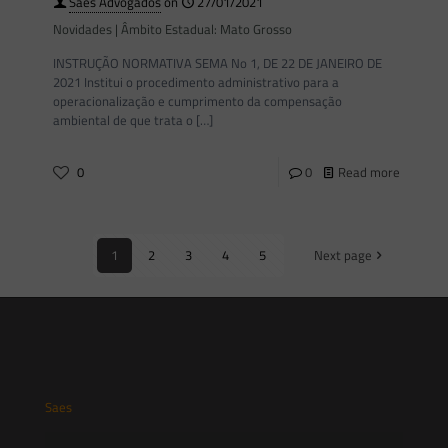
Saes Advogados
on
27/01/2021
Novidades | Âmbito Estadual: Mato Grosso
INSTRUÇÃO NORMATIVA SEMA No 1, DE 22 DE JANEIRO DE
2021 Institui o procedimento administrativo para a
operacionalização e cumprimento da compensação
ambiental de que trata o
[…]
0
0
Read more
1
2
3
4
5
Next page
Saes