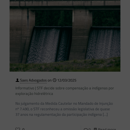
Saes Advogados
on
12/03/2025
Informativo | STF decide sobre compensação a indígenas por
exploração hidrelétrica
No julgamento da Medida Cautelar no Mandado de Injunção
nº 7.490, o STF reconheceu a omissão legislativa de quase
37 anos na regulamentação da participação indígena
[…]
0
0
Read more