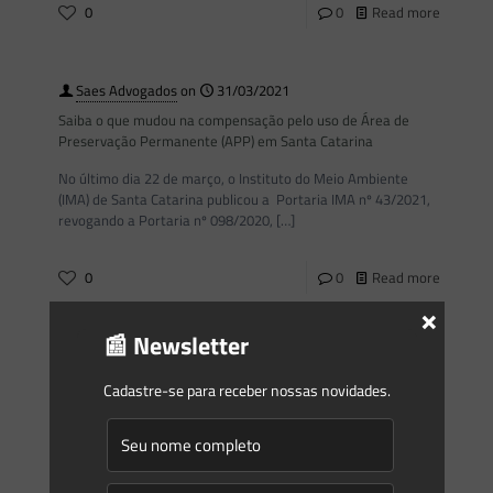
0
0
Read more
Saes Advogados
on
31/03/2021
Saiba o que mudou na compensação pelo uso de Área de
Preservação Permanente (APP) em Santa Catarina
No último dia 22 de março, o Instituto do Meio Ambiente
(IMA) de Santa Catarina publicou a Portaria IMA nº 43/2021,
revogando a Portaria nº 098/2020,
[…]
0
0
Read more
×
📰 Newsletter
Saes Advogados
on
23/03/2021
Newsletter Saes Advogados – 152 | Florestal
Cadastre-se para receber nossas novidades.
Informativo 152Março/2021 Newsletter Florestal Estimados
leitores, Na Newsletter desta semana abordamos temas
relacionados ao setor Florestal. Inicialmente, o artigo “A
imprescindível função ambiental das Áreas de Preservação