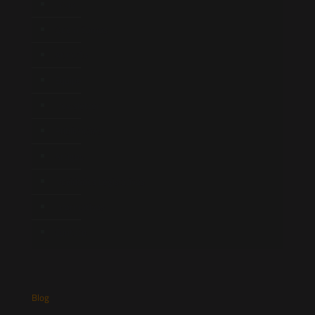
Início
Quem Somos
Atuação
Equipe
Newsletter
Publicações
Artigos
Novidades Legislativas
Informativos
Contato
Blog