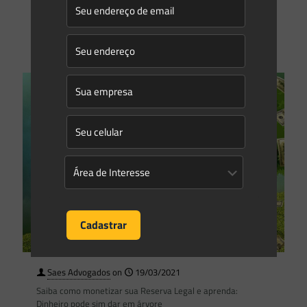
Permanente (APPs)“, trata
[…]
0
0
Read more
Saes Advogados
on
19/03/2021
Saiba como monetizar sua Reserva Legal e aprenda:
Dinheiro pode sim dar em árvore