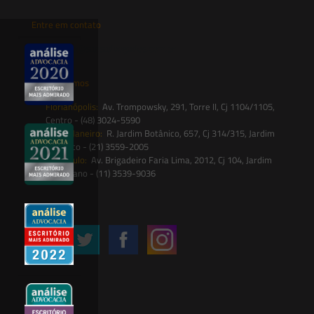
Entre em contato
contato@saesadvogados.com.br
Onde estamos
Florianópolis:
Av. Trompowsky, 291, Torre II, Cj 1104/1105,
Centro - (48) 3024-5590
Rio de Janeiro:
R. Jardim Botânico, 657, Cj 314/315, Jardim
Botânico - (21) 3559-2005
São Paulo:
Av. Brigadeiro Faria Lima, 2012, Cj 104, Jardim
Paulistano - (11) 3539-9036
Siga-nos