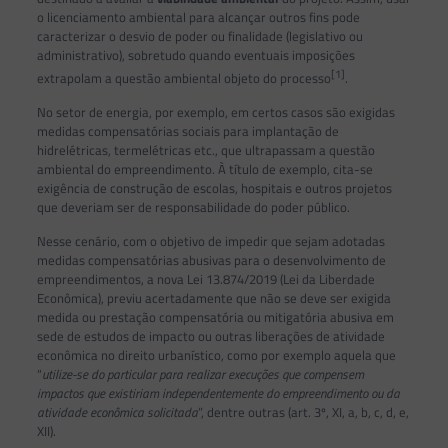
o licenciamento ambiental para alcançar outros fins pode
caracterizar o desvio de poder ou finalidade (legislativo ou
administrativo), sobretudo quando eventuais imposições
[1]
extrapolam a questão ambiental objeto do processo
.
No setor de energia, por exemplo, em certos casos são exigidas
medidas compensatórias sociais para implantação de
hidrelétricas, termelétricas etc., que ultrapassam a questão
ambiental do empreendimento. À título de exemplo, cita-se
exigência de construção de escolas, hospitais e outros projetos
que deveriam ser de responsabilidade do poder público.
Nesse cenário, com o objetivo de impedir que sejam adotadas
medidas compensatórias abusivas para o desenvolvimento de
empreendimentos, a nova Lei 13.874/2019 (Lei da Liberdade
Econômica), previu acertadamente que não se deve ser exigida
medida ou prestação compensatória ou mitigatória abusiva em
sede de estudos de impacto ou outras liberações de atividade
econômica no direito urbanístico, como por exemplo aquela que
“
utilize-se do particular para realizar execuções que compensem
impactos que existiriam independentemente do empreendimento ou da
atividade econômica solicitada
”, dentre outras (art. 3º, XI, a, b, c, d, e,
XII).