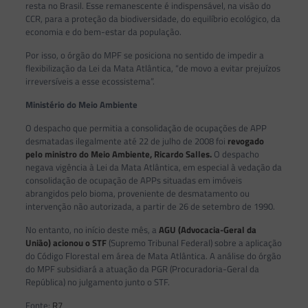
resta no Brasil. Esse remanescente é indispensável, na visão do
CCR, para a proteção da biodiversidade, do equilíbrio ecológico, da
economia e do bem-estar da população.
Por isso, o órgão do MPF se posiciona no sentido de impedir a
flexibilização da Lei da Mata Atlântica, “de movo a evitar prejuízos
irreversíveis a esse ecossistema”.
Ministério do Meio Ambiente
O despacho que permitia a consolidação de ocupações de APP
desmatadas ilegalmente até 22 de julho de 2008 foi
revogado
pelo ministro do Meio Ambiente, Ricardo Salles.
O despacho
negava vigência à Lei da Mata Atlântica, em especial à vedação da
consolidação de ocupação de APPs situadas em imóveis
abrangidos pelo bioma, proveniente de desmatamento ou
intervenção não autorizada, a partir de 26 de setembro de 1990.
No entanto, no início deste mês, a
AGU (Advocacia-Geral da
União) acionou o STF
(Supremo Tribunal Federal) sobre a aplicação
do Código Florestal em área de Mata Atlântica. A análise do órgão
do MPF subsidiará a atuação da PGR (Procuradoria-Geral da
República) no julgamento junto o STF.
Fonte:
R7