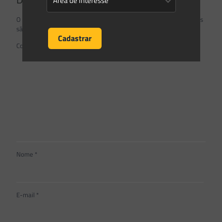
O seu endereço de e-mail não será publicado.
Campos obrigatórios
são marcados com
*
Comentário
*
Nome
*
E-mail
*