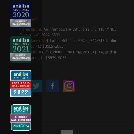
contato@saesadvogados.com.br
Onde estamos
Florianópolis:
Av. Trompowsky, 291, Torre II, Cj 1104/1105,
Centro - (48) 3024-5590
Rio de Janeiro:
R. Jardim Botânico, 657, Cj 314/315, Jardim
Botânico - (21) 3559-2005
São Paulo:
Av. Brigadeiro Faria Lima, 2012, Cj 104, Jardim
Paulistano - (11) 3539-9036
Siga-nos