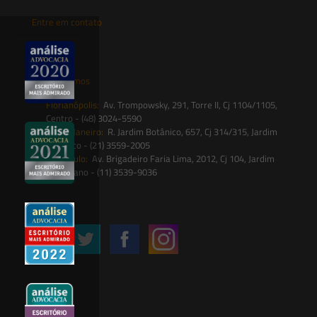
Entre em contato
contato@saesadvogados.com.br
Onde estamos
Florianópolis:
Av. Trompowsky, 291, Torre II, Cj 1104/1105,
Centro - (48) 3024-5590
Rio de Janeiro:
R. Jardim Botânico, 657, Cj 314/315, Jardim
Botânico - (21) 3559-2005
São Paulo:
Av. Brigadeiro Faria Lima, 2012, Cj 104, Jardim
Paulistano - (11) 3539-9036
Siga-nos