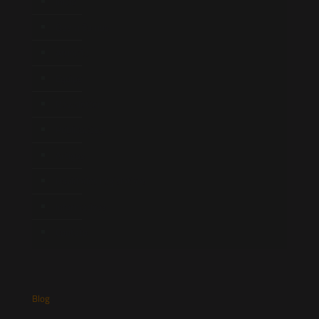
Início
Quem Somos
Atuação
Equipe
Newsletter
Publicações
Artigos
Novidades Legislativas
Informativos
Contato
Blog