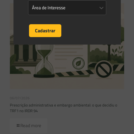
06/07/2026
Prescrição administrativa e embargo ambiental: o que decidiu o
TRF1 no IRDR 94
Read more