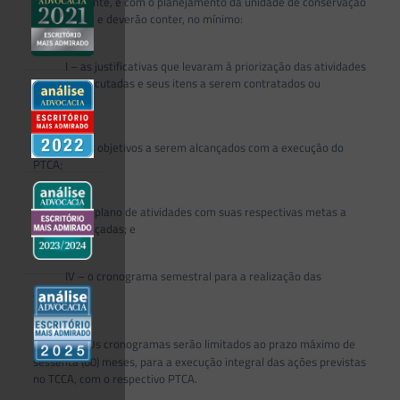
Meio Ambiente, e com o planejamento da unidade de conservação
beneficiária, e deverão conter, no mínimo:
I – as justificativas que levaram à priorização das atividades
a serem executadas e seus itens a serem contratados ou
adquiridos;
II – os objetivos a serem alcançados com a execução do
PTCA;
III – o plano de atividades com suas respectivas metas a
serem alcançadas; e
IV – o cronograma semestral para a realização das
atividades.
o
§ 1
Os cronogramas serão limitados ao prazo máximo de
sessenta (60) meses, para a execução integral das ações previstas
no TCCA, com o respectivo PTCA.