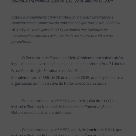
INSTRUÇÃO NORMATIVA SEMA N
1, DE 22 DE JANEIRO DE 2021
Institui o procedimento administrativo para a operacionalização e
cumprimento da compensação ambiental de que trata o art. 36 da Lei
o
n
9.985, de 18 de julho de 2000, no âmbito das Unidades de
Conservação instituídas pelo Estado de Mato Grosso e dá outras
providências.
O Secretário de Estado de Meio Ambiente, em substituição
legal, no uso das atribuições legais que lhe confere o Art. 71, inciso
o
IV, da
Constituição Estadual
e do Art. 3
, da
Lei
o
Complementar n
566, de 20 de maio de 2015
, que dispõe sobre a
organização administrativa do Poder Executivo Estadual;
o
Considerando a
Lei n
9.985, de 18 de julho de 2.000
, que
institui o Sistema Nacional de Unidades de Conservação da
Natureza e dá outras providências;
o
Considerando a
Lei n
9.502, de 14 de janeiro de 2.011
, que
institui o Sistema Estadual de Unidades de Conservação, e dá