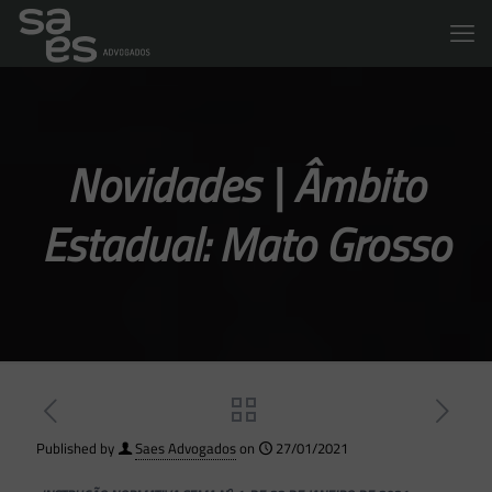
Novidades | Âmbito
Estadual: Mato Grosso
Published by
Saes Advogados
on
27/01/2021
o