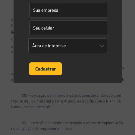
XVII – existência de cavernas ou fenômenos cársticos na
área de influência direta do empreendimento, conforme definido
no EIA e demais documentos integrantes do procedimento de
o
licenciamento ambiental, conforme definidas no Art. 1
, Parágrafo
o
único do
Decreto Federal n
99.556/1990
(com as alterações
o
do
Decreto n
6.640/2008
), ou fenômenos cársticos como dolinas,
depressões fechadas, sumidouros, ressurgências e condutos;
XVIII – desaparecimento de atributos abióticos da paisagem
causados pela implantação ou ampliação do empreendimento,
excluindo-se as cavernas ou fenômenos cársticos, citados em XVII;
XIX – extração de minério e estéril, considerando o volume
total in situ de material a ser extraído, de acordo com o Plano de
Lavra em licenciamento;
XX – extração de minério associado a obras de implantação
ou ampliação de empreendimentos;