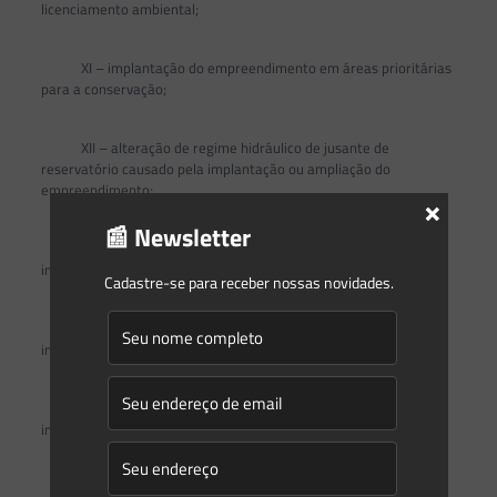
licenciamento ambiental;
XI – implantação do empreendimento em áreas prioritárias
para a conservação;
XII – alteração de regime hidráulico de jusante de
reservatório causado pela implantação ou ampliação do
empreendimento;
×
📰 Newsletter
XIII – alteração do regime hidrodinâmico causado pela
implantação ou ampliação do empreendimento;
Cadastre-se para receber nossas novidades.
XIV – interrupção da drenagem natural causado pela
implantação ou ampliação do empreendimento;
XV – alteração do nível do lençol freático causado pela
implantação ou ampliação do empreendimento;
XVI – execução de atividades de dragagem;