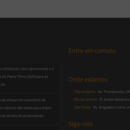
Entre em contato
contato@saesadvogados.com.br
climáticas, risco operacional e a
a do Plano Clima 2026 para as
Onde estamos
icas
Florianópolis:
Av. Trompowsky, 291,
Rio de Janeiro:
R. Jardim Botânico
o de imóvel em inventário de
São Paulo:
Av. Brigadeiro Faria Li
o cultural não basta para impor
s ao direito de propriedade:
Siga-nos