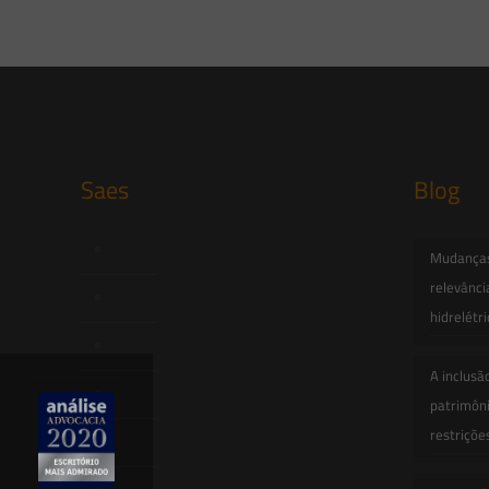
Saes
Blog
Início
Mudanças 
relevânci
Quem Somos
hidrelétr
Atuação
A inclusã
Equipe
patrimôni
restriçõe
Newsletter