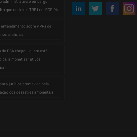
o administrativa e embargo
: o que decidiu o TRF1 no IRDR 94
e entendimento sobre APPs de
ios artificiais
o do PSA chegou: quem está
 para monetizar ativos
is?
ança jurídica promovida pela
zação dos desastres ambientais