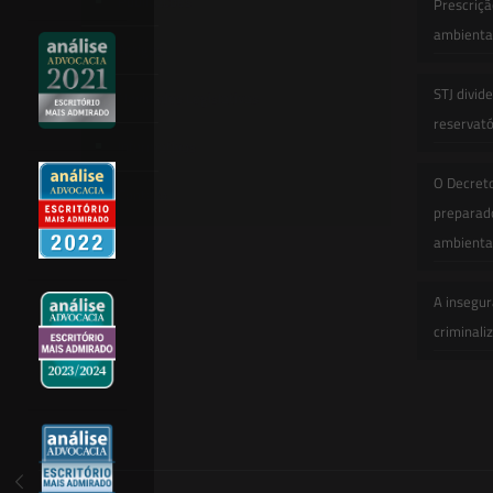
Publicações
Prescriçã
ambiental
Artigos
STJ divid
Novidades Legislativas
reservatór
Informativos
O Decret
Contato
preparado
ambienta
A insegur
criminali