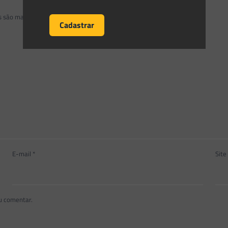
os são marcados com
*
E-mail
*
Site
u comentar.