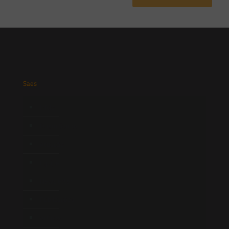
Saes
Início
Quem Somos
Atuação
Equipe
Newsletter
Publicações
Artigos