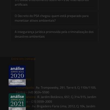
artificiais
O Decreto do PSA chegou: quem está preparado para
monetizar ativos ambientais?
A insegurança jurídica promovida pela criminalização dos
desastres ambientais
Entre em contato
contato@saesadvogados.com.br
Onde estamos
Florianópolis:
Av. Trompowsky, 291, Torre II, Cj 1104/1105,
Centro - (48) 3024-5590
Rio de Janeiro:
R. Jardim Botânico, 657, Cj 314/315, Jardim
Botânico - (21) 3559-2005
São Paulo:
Av. Brigadeiro Faria Lima, 2012, Cj 104, Jardim