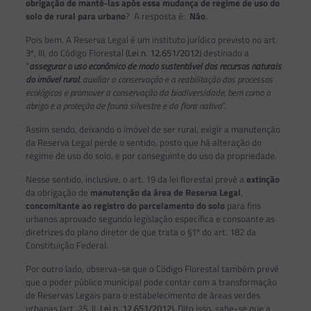
obrigação de mantê-las após essa mudança de regime de uso do
solo de rural para urbano
? A resposta é:
Não
.
Pois bem. A Reserva Legal é um instituto jurídico previsto no art.
3º, III, do Código Florestal (
Lei n. 12.651/2012
) destinado a
“
assegurar o uso econômico de modo sustentável dos recursos naturais
do imóvel rural
, auxiliar a conservação e a reabilitação dos processos
ecológicos e promover a conservação da biodiversidade, bem como o
abrigo e a proteção de fauna silvestre e da flora nativa
”.
Assim sendo, deixando o imóvel de ser rural, exigir a manutenção
da Reserva Legal perde o sentido, posto que há alteração do
regime de uso do solo, e por conseguinte do uso da propriedade.
Nesse sentido, inclusive, o art. 19 da lei florestal prevê a
extinção
da obrigação de
manutenção da área de Reserva Legal
,
concomitante ao registro do parcelamento do solo
para fins
urbanos aprovado segundo legislação específica e consoante as
diretrizes do plano diretor de que trata o §1º do art. 182 da
Constituição Federal.
Por outro lado, observa-se que o Código Florestal também prevê
que o poder público municipal pode contar com a transformação
de Reservas Legais para o estabelecimento de áreas verdes
urbanas (art. 25, II,
Lei n. 12.651/2012
). Dito isso, sabe-se que a