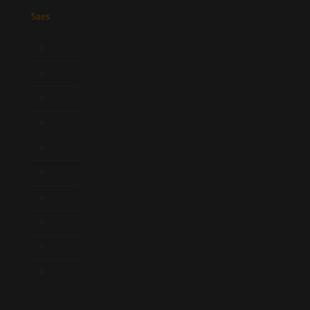
Saes
Início
Quem Somos
Atuação
Equipe
Newsletter
Publicações
Artigos
Novidades Legislativas
Informativos
Contato