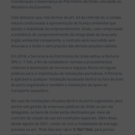
Coordenação e Governança do Patrimônio da União, vinculada ao
Ministério da Economia.
Vale destacar que, nos termos do art. 42 da referida lei, a cessão
estará condicionada à apresentação de licença ambiental que
ateste a viabilidade do empreendimento. Ainda, caso comprovada
a existência de comprometimento da integridade da área pelo
órgão ambiental competente, o contrato será rescindido sem
ônus para a União e sem prejuízo das demais sanções cabíveis.
Em 2018, a Secretaria do Patrimônio da União editou a Portaria
SPU n. 7.145, a fim de estabelecer normas e procedimentos
relativos à destinação de terrenos e espaços físicos em águas
públicas para a implantação de instalações portuárias. A Portaria
é aplicável a qualquer instalação localizada dentro ou fora da área
do porto organizado e também a instalações de apoio ao
transporte aquaviário.
No caso de instalações situadas dentro do porto organizado, para
portos sob gestão de empresas públicas da União ou por ela
delegados, os bens da União serão destinados por meio de
contrato de cessão de uso em condições especiais. Além disso,
desde agosto de 2021, conta-se com a modalidade de entrega,
prevista no art. 79 do Decreto-
Lei n. 9.760/1946
, para portos
concedidos ou em processo de concessão.