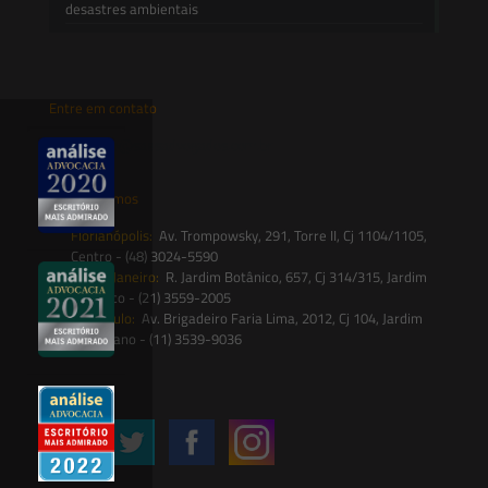
desastres ambientais
Entre em contato
contato@saesadvogados.com.br
Onde estamos
Florianópolis:
Av. Trompowsky, 291, Torre II, Cj 1104/1105,
Centro - (48) 3024-5590
Rio de Janeiro:
R. Jardim Botânico, 657, Cj 314/315, Jardim
Botânico - (21) 3559-2005
São Paulo:
Av. Brigadeiro Faria Lima, 2012, Cj 104, Jardim
Paulistano - (11) 3539-9036
Siga-nos