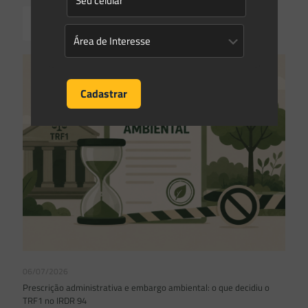
Read more
06/07/2026
Prescrição administrativa e embargo ambiental: o que decidiu o
TRF1 no IRDR 94