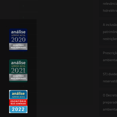
relevânci
Quem Somos
hidrelétr
Atuação
A inclusã
Equipe
patrimôni
restriçõe
Newsletter
Publicações
Prescriçã
ambiental
Artigos
STJ divid
Novidades Legislativas
reservatór
Informativos
O Decret
Contato
preparado
ambienta