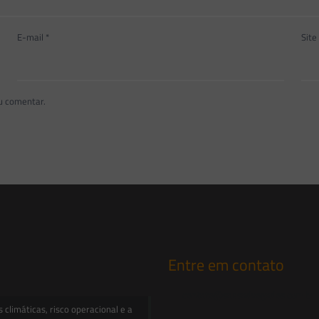
E-mail
*
Site
u comentar.
Entre em contato
contato@saesadvogados.com.br
climáticas, risco operacional e a