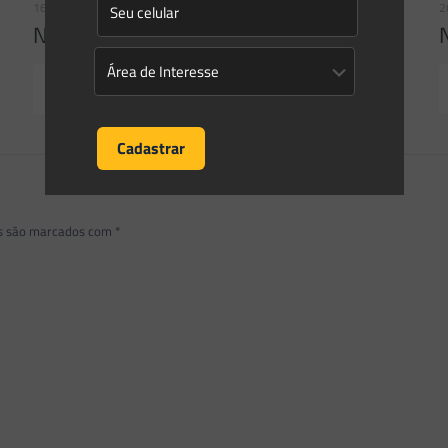
16/06/2026
2
Newsletter Saes Advogados | Ed. nº 241
Read more
os são marcados com
*