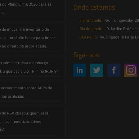
a do Plano Clima 2026 para as
Onde estamos
icas
Florianópolis:
Av. Trompowsky, 291,
Rio de Janeiro:
R. Jardim Botânico
o de imóvel em inventário de
São Paulo:
Av. Brigadeiro Faria Li
o cultural não basta para impor
s ao direito de propriedade:
Siga-nos
o administrativa e embargo
: o que decidiu o TRF1 no IRDR 94
e entendimento sobre APPs de
ios artificiais
o do PSA chegou: quem está
 para monetizar ativos
is?