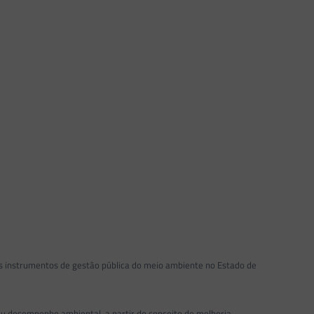
 instrumentos de gestão pública do meio ambiente no Estado de
 desempenho ambiental, a partir do conceito de melhoria