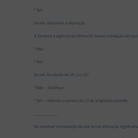
* Sim
Se sim, descrever a alteração
3. Durante a vigência da última LO, houve instalação de nov
* Não
* Sim
Se sim, foi objeto de LP, LI e LO?
* Não – Justifique:
* Sim – Informe o número da LO de ampliação emitida:
__________
Na eventual constatação de que houve alteração significativa na