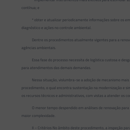
contínua; e
* obter e atualizar periodicamente informações sobre os empree
diagnóstico e ações no controle ambiental.
Dentre os procedimentos atualmente vigentes para a renovação
agências ambientais.
Essa fase do processo necessita de logística custosa e desgast
para atendimentos das demais demandas.
Nessa situação, vislumbra-se a adoção de mecanismo mais célere
procedimento, o qual encontra sustentação na modernização e simp
os recursos técnicos e administrativos, com vistas a atender os 
O menor tempo despendido em análises de renovação para empree
maior complexidade.
II – Critérios No âmbito deste procedimento, a inspeção para r