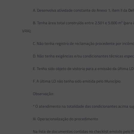
A. Desenvolva atividade constante do Anexo 1, item II da
De
B. Tenha área total construída entre 2.501 e 5.000 m² (para áre
VRA);
C. Não tenha registro de reclamação procedente por incômodos
D. Não tenha exigências e/ou condicionantes técnicas específica
E. Tenha sido objeto de vistoria para a emissão da última LO 
F. A última LO não tenha sido emitida pelo Município.
Observação:
* O atendimento na totalidade das condicionantes acima sugere 
III. Operacionalização do procedimento
Na lista de documentos contidas no checklist emitido pelo Por