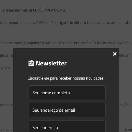
liberação normativa CONSEMA 01/2018
;
a menor ou igual a 2.500 m² é obrigatório obter o licenciamento ambiental si
 causados à população nos 12 meses anteriores à solicitação de renovação 
×
s, cuja avaliação ainda não esteja concluída, nas licenças anteriormente emi
📰 Newsletter
válida;
Cadastre-se para receber nossas novidades.
que não é necessária a realização de vistoria para emissão da renovação de l
tal de Licenciamento Ambiental – PLA para os pedidos de Renovação de Licenç