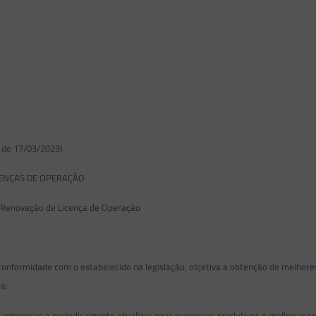
 de 17/03/2023)
ENÇAS DE OPERAÇÃO
Renovação de Licença de Operação
formidade com o estabelecido na legislação, objetiva a obtenção de melhores
a:
presas a periodicamente atualizar seus processos produtivos e melhorar seu