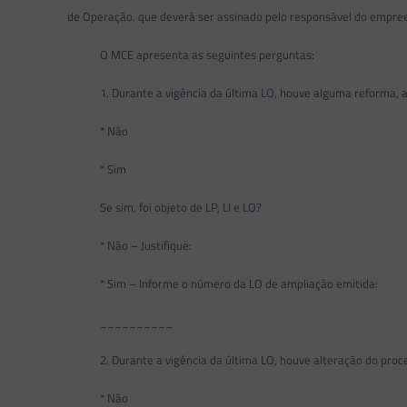
de Operação, que deverá ser assinado pelo responsável do empre
O MCE apresenta as seguintes perguntas:
1. Durante a vigência da última LO, houve alguma reforma, am
* Não
* Sim
Se sim, foi objeto de LP, LI e LO?
* Não – Justifique:
* Sim – Informe o número da LO de ampliação emitida:
__________
2. Durante a vigência da última LO, houve alteração do process
* Não