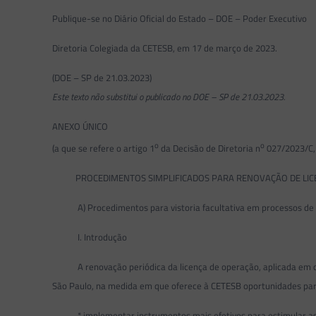
Publique-se no Diário Oficial do Estado – DOE – Poder Executivo
Diretoria Colegiada da CETESB, em 17 de março de 2023.
(DOE – SP de 21.03.2023)
Este texto não substitui o publicado no DOE – SP de 21.03.2023.
ANEXO ÚNICO
o
o
(a que se refere o artigo 1
da Decisão de Diretoria n
027/2023/C,
PROCEDIMENTOS SIMPLIFICADOS PARA RENOVAÇÃO DE LIC
A) Procedimentos para vistoria facultativa em processos de 
I. Introdução
A renovação periódica da licença de operação, aplicada em con
São Paulo, na medida em que oferece à CETESB oportunidades par
* implementar instrumentos mais efetivos para estimular as em