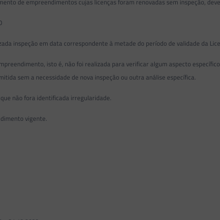
 de empreendimentos cujas licenças foram renovadas sem inspeção, deverá s
O
ada inspeção em data correspondente à metade do período de validade da Licen
ndimento, isto é, não foi realizada para verificar algum aspecto específico 
itida sem a necessidade de nova inspeção ou outra análise específica.
 não fora identificada irregularidade.
dimento vigente.