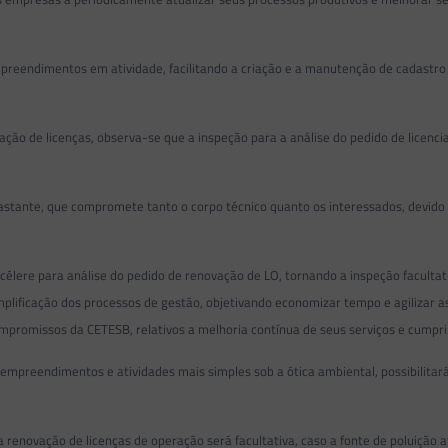
ndimentos em atividade, facilitando a criação e a manutenção de cadastro e i
 de licenças, observa-se que a inspeção para a análise do pedido de licen
ante, que compromete tanto o corpo técnico quanto os interessados, devido às
 para análise do pedido de renovação de LO, tornando a inspeção facultativa
lificação dos processos de gestão, objetivando economizar tempo e agilizar a
compromissos da CETESB, relativos a melhoria contínua de seus serviços e cumpr
ndimentos e atividades mais simples sob a ótica ambiental, possibilitará d
enovação de licenças de operação será facultativa, caso a fonte de poluição 