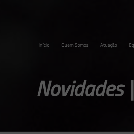
Início
Quem Somos
Atuação
Eq
Novidades |