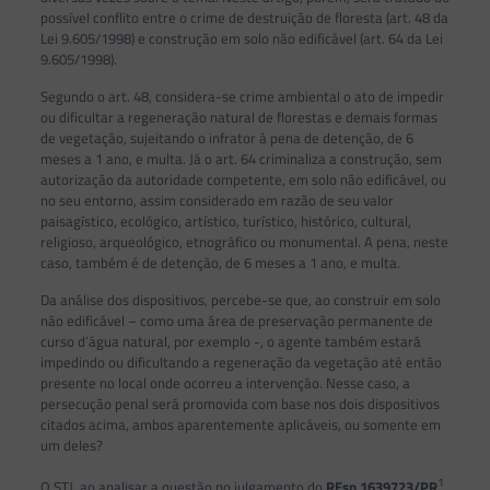
possível conflito entre o crime de destruição de floresta (art. 48 da
Lei 9.605/1998) e construção em solo não edificável (art. 64 da Lei
9.605/1998).
Segundo o art. 48, considera-se crime ambiental o ato de impedir
ou dificultar a regeneração natural de florestas e demais formas
de vegetação, sujeitando o infrator à pena de detenção, de 6
meses a 1 ano, e multa. Já o art. 64 criminaliza a construção, sem
autorização da autoridade competente, em solo não edificável, ou
no seu entorno, assim considerado em razão de seu valor
paisagístico, ecológico, artístico, turístico, histórico, cultural,
religioso, arqueológico, etnográfico ou monumental. A pena, neste
caso, também é de detenção, de 6 meses a 1 ano, e multa.
Da análise dos dispositivos, percebe-se que, ao construir em solo
não edificável – como uma área de preservação permanente de
curso d’água natural, por exemplo -, o agente também estará
impedindo ou dificultando a regeneração da vegetação até então
presente no local onde ocorreu a intervenção. Nesse caso, a
persecução penal será promovida com base nos dois dispositivos
citados acima, ambos aparentemente aplicáveis, ou somente em
um deles?
1
O STJ, ao analisar a questão no julgamento do
REsp 1639723/PR
,