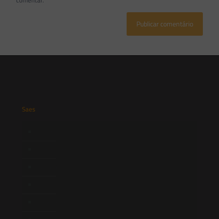
comentar.
Saes
Início
Quem Somos
Atuação
Equipe
Newsletter