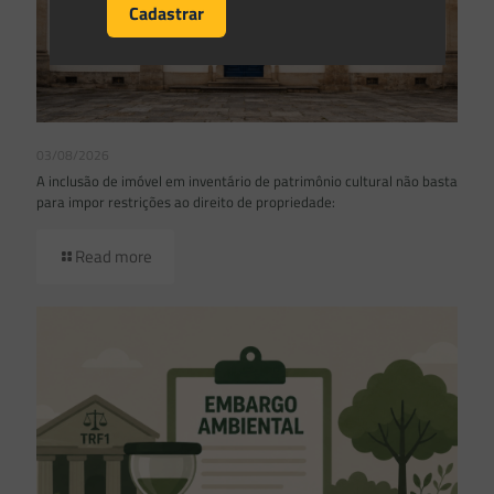
03/08/2026
A inclusão de imóvel em inventário de patrimônio cultural não basta
para impor restrições ao direito de propriedade:
Read more