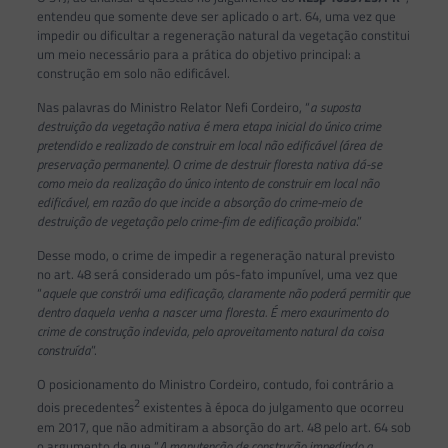
entendeu que somente deve ser aplicado o art. 64, uma vez que
impedir ou dificultar a regeneração natural da vegetação constitui
um meio necessário para a prática do objetivo principal: a
construção em solo não edificável.
Nas palavras do Ministro Relator Nefi Cordeiro, “
a suposta
destruição da vegetação nativa é mera etapa inicial do único crime
pretendido e realizado de construir em local não edificável (área de
preservação permanente). O crime de destruir floresta nativa dá-se
como meio da realização do único intento de construir em local não
edificável, em razão do que incide a absorção do crime-meio de
destruição de vegetação pelo crime-fim de edificação proibida
.”
Desse modo, o crime de impedir a regeneração natural previsto
no art. 48 será considerado um pós-fato impunível, uma vez que
“
aquele que constrói uma edificação, claramente não poderá permitir que
dentro daquela venha a nascer uma floresta. É mero exaurimento do
crime de construção indevida, pelo aproveitamento natural da coisa
construída
”.
O posicionamento do Ministro Cordeiro, contudo, foi contrário a
2
dois precedentes
existentes à época do julgamento que ocorreu
em 2017, que não admitiram a absorção do art. 48 pelo art. 64 sob
o argumento de que “
A manutenção de construção impedindo a