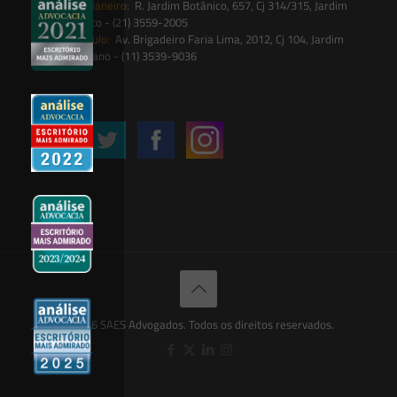
Rio de Janeiro:
R. Jardim Botânico, 657, Cj 314/315, Jardim
Botânico - (21) 3559-2005
São Paulo:
Av. Brigadeiro Faria Lima, 2012, Cj 104, Jardim
Paulistano - (11) 3539-9036
Siga-nos
© 2026 SAES Advogados. Todos os direitos reservados.