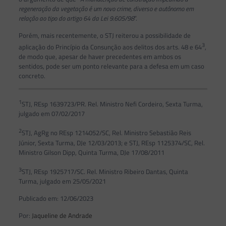
regeneração da vegetação é um novo crime, diverso e autônomo em
relação ao tipo do artigo 64 da Lei 9.605/98
”.
Porém, mais recentemente, o STJ reiterou a possibilidade de
3
aplicação do Princípio da Consunção aos delitos dos arts. 48 e 64
,
de modo que, apesar de haver precedentes em ambos os
sentidos, pode ser um ponto relevante para a defesa em um caso
concreto.
1
STJ, REsp 1639723/PR. Rel. Ministro Nefi Cordeiro, Sexta Turma,
julgado em 07/02/2017
2
STJ, AgRg no REsp 1214052/SC, Rel. Ministro Sebastião Reis
Júnior, Sexta Turma, DJe 12/03/2013; e STJ, REsp 1125374/SC, Rel.
Ministro Gilson Dipp, Quinta Turma, DJe 17/08/2011
3
STJ, REsp 1925717/SC. Rel. Ministro Ribeiro Dantas, Quinta
Turma, julgado em 25/05/2021
Publicado em: 12/06/2023
Por:
Jaqueline de Andrade