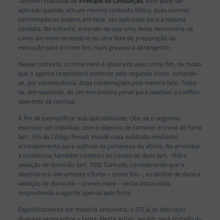
Também chamado de
Princípio da Consunção
, este pode ser
aplicado quando, em um mesmo contexto fático, duas normas
incriminadoras podem, em tese, ser aplicadas para a mesma
conduta. No entanto, entende-se que uma delas demonstra-se
como um meio necessário ou uma fase de preparação ou
execução para o crime fim, mais gravoso a abrangente.
Nesse contexto, o crime meio é absorvido pelo crime fim, de modo
que o agente responderá somente pelo segundo crime, evitando-
se, por consequência, duas condenações pelo mesmo fato. Trata-
se, em realidade, de um mecanismo penal para resolver o conflito
aparente de normas.
A fim de exemplificar sua aplicabilidade, cita-se o seguinte
exemplo: um indivíduo, com o objetivo de cometer o crime de furto
(art. 155 do Código Penal), invade casa habitada mediante
arrombamento para subtrair os pertences da vítima. Ao arrombar
a residência, também cometeu os crimes de dano (art. 163) e
violação de domicílio (art. 150). Contudo, considerando que o
objetivo era unicamente o furto – crime fim -, os delitos de dano e
violação de domicílio – crimes meio – serão absorvidos,
respondendo o agente apenas pelo furto.
Especificamente em matéria ambiental, o STJ já se debruçou
diversas vezes sobre o tema. Neste artigo, porém, será tratado do