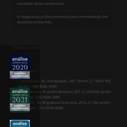
monetizar ativos ambientais?
A insegurança jurídica promovida pela criminalização dos
desastres ambientais
Entre em contato
contato@saesadvogados.com.br
Onde estamos
Florianópolis:
Av. Trompowsky, 291, Torre II, Cj 1104/1105,
Centro - (48) 3024-5590
Rio de Janeiro:
R. Jardim Botânico, 657, Cj 314/315, Jardim
Botânico - (21) 3559-2005
São Paulo:
Av. Brigadeiro Faria Lima, 2012, Cj 104, Jardim
Paulistano - (11) 3539-9036
Siga-nos