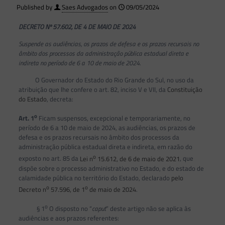
Published by
Saes Advogados
on
09/05/2024
DECRETO Nº 57.602, DE 4 DE MAIO DE 2024
Suspende as audiências, os prazos de defesa e os prazos recursais no
âmbito dos processos da administração pública estadual direta e
indireta no período de 6 a 10 de maio de 2024.
O Governador do Estado do Rio Grande do Sul, no uso da
atribuição que lhe confere o art. 82, inciso V e VII, da
Constituição
do Estado
, decreta:
o
Art. 1
Ficam suspensos, excepcional e temporariamente, no
período de 6 a 10 de maio de 2024, as audiências, os prazos de
defesa e os prazos recursais no âmbito dos processos da
administração pública estadual direta e indireta, em razão do
o
exposto no art. 85 da
Lei n
15.612, de 6 de maio de 2021
, que
dispõe sobre o processo administrativo no Estado, e do estado de
calamidade pública no território do Estado, declarado
pelo
o
o
Decreto n
57.596, de 1
de maio de 2024
.
o
§ 1
O disposto no “
caput
” deste artigo não se aplica às
audiências e aos prazos referentes: