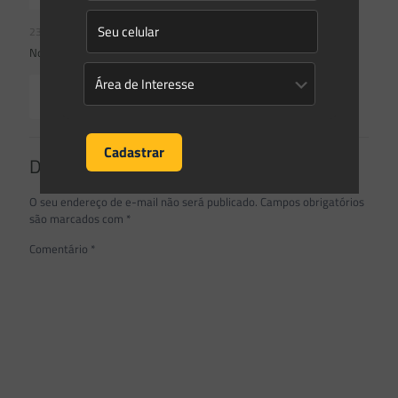
23/07/2026
Novidades | Âmbito Estadual: Rio Grande do Sul
Read more
Deixe um comentário
O seu endereço de e-mail não será publicado.
Campos obrigatórios
são marcados com
*
Comentário
*