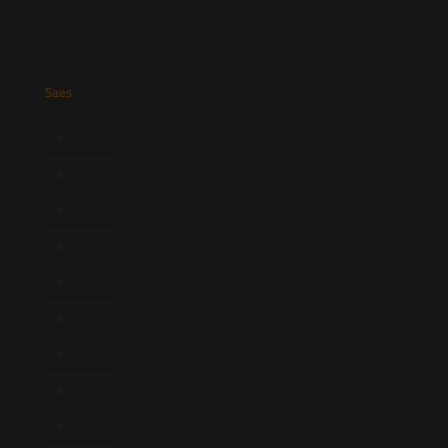
Saes
Início
Quem Somos
Atuação
Equipe
Newsletter
Publicações
Artigos
Novidades Legislativas
Informativos