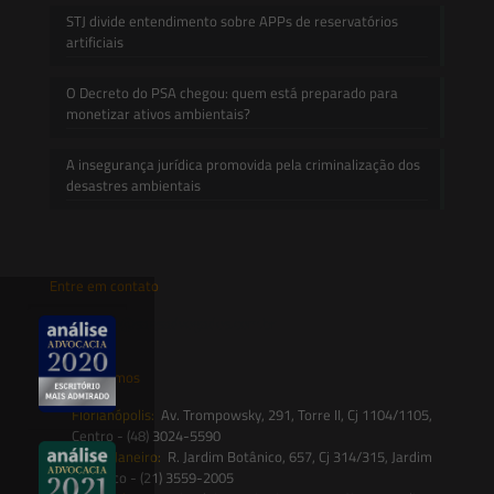
STJ divide entendimento sobre APPs de reservatórios
artificiais
O Decreto do PSA chegou: quem está preparado para
monetizar ativos ambientais?
A insegurança jurídica promovida pela criminalização dos
desastres ambientais
Entre em contato
contato@saesadvogados.com.br
Onde estamos
Florianópolis:
Av. Trompowsky, 291, Torre II, Cj 1104/1105,
Centro - (48) 3024-5590
Rio de Janeiro:
R. Jardim Botânico, 657, Cj 314/315, Jardim
Botânico - (21) 3559-2005