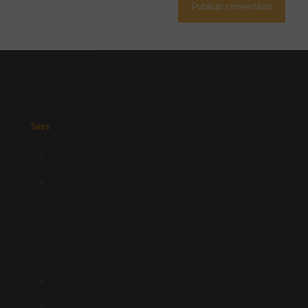
Saes
Início
Quem Somos
Atuação
Equipe
Newsletter
Publicações
Artigos