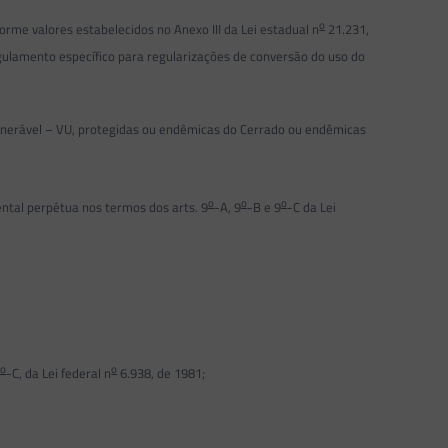
o
orme valores estabelecidos no Anexo III da Lei estadual n
21.231,
egulamento específico para regularizações de conversão do uso do
ulnerável – VU, protegidas ou endêmicas do Cerrado ou endêmicas
o
o
o
ental perpétua nos termos dos arts. 9
-A, 9
-B e 9
-C da Lei
o
o
9
-C, da Lei federal n
6.938, de 1981;