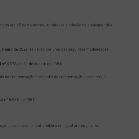
.
o
o do art. 9
desta norma, admite-se a adoção de quaisquer das
 janeiro de 2022
, se darão por uma das seguintes modalidades:
o
l n
6.938, de 31 de agosto de 1981
;
culo da compensação florestal e da compensação por danos, a
o
al n
6.938, de 1981;
tação para abastecimento público em igual proporção, em