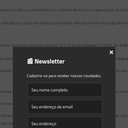
squisa científica, a modalidade a ser adotada deverá ser a regeneração da área
ilizada ou o prazo de utilização se estenda além do previsto no parágrafo únic
.
o
tais, conforme o disposto nos arts. 15 e 23 da
Lei estadual n
21.231, de 10 de
×
o
o
o
 conservada, constituída nos termos dos arts. 9
-A, 9
-B e 9
-C, da
Lei federa
📰 Newsletter
adual para regularização fundiária em igual proporção, em hectares, à do cál
Cadastre-se para receber nossas novidades.
o
o
o
rvidão ambiental perpétua nos termos dos arts. 9
-A, 9
-B e 9
-C, da Lei feder
conservação de proteção integral;
áficas ou de recuperação ambiental, inclusive em áreas de mananciais de cap
o por danos; e