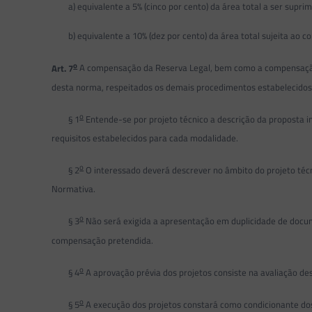
a) equivalente a 5% (cinco por cento) da área total a ser suprim
b) equivalente a 10% (dez por cento) da área total sujeita ao c
o
Art. 7
A compensação da Reserva Legal, bem como a compensação f
desta norma, respeitados os demais procedimentos estabelecidos
o
§ 1
Entende-se por projeto técnico a descrição da proposta in
requisitos estabelecidos para cada modalidade.
o
§ 2
O interessado deverá descrever no âmbito do projeto técn
Normativa.
o
§ 3
Não será exigida a apresentação em duplicidade de docum
compensação pretendida.
o
§ 4
A aprovação prévia dos projetos consiste na avaliação d
o
§ 5
A execução dos projetos constará como condicionante dos