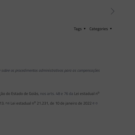
Tags
Categories
e sobre os procedimentos administrativos para as compensações
o
ção do Estado de Goiás
, nos arts. 48 e 76 da
Lei estadual n
o
013
, na
Lei estadual n
21.231, de 10 de janeiro de 2022
e o