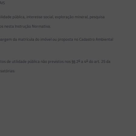
AIS
dade pública, interesse social, exploração mineral, pesquisa
idos nesta Instrução Normativa.
argem da matrícula do imóvel ou proposta no Cadastro Ambiental
o
o
s de utilidade pública não previstos nos §§ 2
a 4
do art. 25 da
satórias: