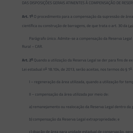
DAS DISPOSIÇÕES GERAIS ATINENTES À COMPENSAÇÃO DE RES
o
Art. 1
O procedimento para a compensação da supressão de área de 
científica ou construção de barragens, de que trata o art. 30 da
Le
Parágrafo único. Admite-se a compensação da Reserva Legal de 
Rural – CAR.
o
Art. 2
Quando a utilização da Reserva Legal se der para fins de e
o
o
Lei estadual n
18.104, de 2013, serão aceitas, nos termos do § 1
I – regeneração da área utilizada, quando a utilização for temp
II – compensação da área utilizada por meio de:
a) remanejamento ou realocação da Reserva Legal dentro da p
b) compensação da Reserva Legal extrapropriedade; e
c) doação de área para unidade estadual de conservação, pende