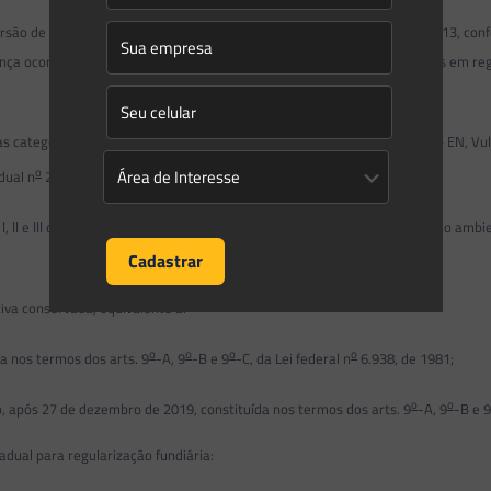
o
ão de multas de que trata o art. 85-A da Lei estadual n
18.102, de 2013, conf
ença ocorridas até o dia 27 de dezembro de 2019, e valores estabelecidos em r
s categorias Imune de Corte, Criticamente em Perigo – CR, Em Perigo – EN, V
o
dual n
21.231, de 2022, se dará por uma das seguintes modalidades:
o
I e III do art. 32 da Lei estadual n
21.231, de 2022, vinculado à servidão ambi
va conservada, equivalente a:
o
o
o
o
a nos termos dos arts. 9
-A, 9
-B e 9
-C, da Lei federal n
6.938, de 1981;
o
o
 após 27 de dezembro de 2019, constituída nos termos dos arts. 9
-A, 9
-B e 
dual para regularização fundiária: