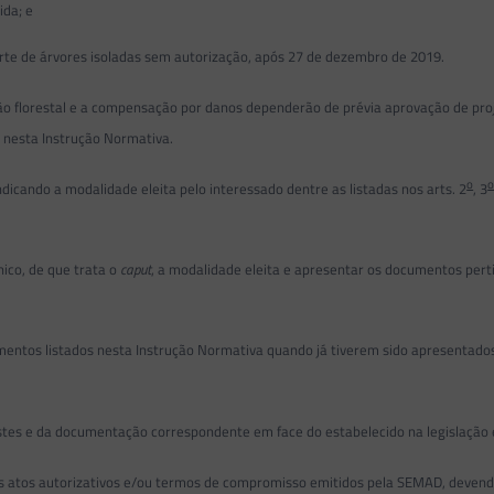
ida; e
orte de árvores isoladas sem autorização, após 27 de dezembro de 2019.
lorestal e a compensação por danos dependerão de prévia aprovação de proje
 nesta Instrução Normativa.
o
dicando a modalidade eleita pelo interessado dentre as listadas nos arts. 2
, 3
ico, de que trata o
caput
, a modalidade eleita e apresentar os documentos pert
entos listados nesta Instrução Normativa quando já tiverem sido apresentados 
estes e da documentação correspondente em face do estabelecido na legislação 
 atos autorizativos e/ou termos de compromisso emitidos pela SEMAD, devendo