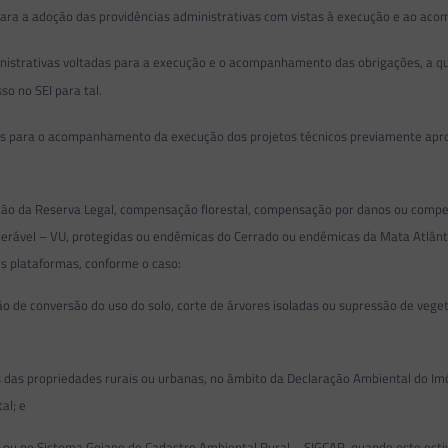
 para a adoção das providências administrativas com vistas à execução e ao a
nistrativas voltadas para a execução e o acompanhamento das obrigações, a que
so no SEI para tal.
s para o acompanhamento da execução dos projetos técnicos previamente aprov
o da Reserva Legal, compensação florestal, compensação por danos ou compens
nerável – VU, protegidas ou endêmicas do Cerrado ou endêmicas da Mata Atlânti
es plataformas, conforme o caso:
ão de conversão do uso do solo, corte de árvores isoladas ou supressão de veg
as propriedades rurais ou urbanas, no âmbito da Declaração Ambiental do Imóv
al; e
 ou no Sistema Goiano de Cadastro Ambiental Rural – SIGCAR, quando este est