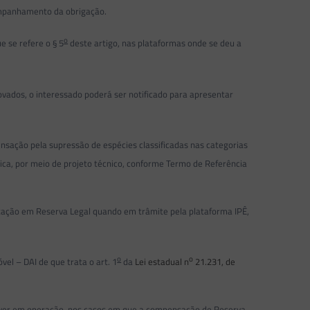
companhamento da obrigação.
o
 se refere o § 5
deste artigo, nas plataformas onde se deu a
ados, o interessado poderá ser notificado para apresentar
ação pela supressão de espécies classificadas nas categorias
ca, por meio de projeto técnico, conforme Termo de Referência
etação em Reserva Legal quando em trâmite pela plataforma IPÊ,
o
o
el – DAI de que trata o art. 1
da
Lei estadual n
21.231, de
iver em operação, nos casos em que a compensação de Reserva