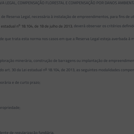
ERVA LEGAL, COMPENSAÇÃO FLORESTAL E COMPENSAÇÃO POR DANOS AMBIENT
Reserva Legal, necessária à instalação de empreendimentos, para fins de utili
o
i estadual n
18.104, de 18 de julho de 2013
, deverá observar os critérios defin
que trata esta norma nos casos em que a Reserva Legal esteja averbada à m
xploração minerária, construção de barragens ou implantação de empreendimento
o
do art. 30 da Lei estadual n
18.104, de 2013, as seguintes modalidades compen
orária e de curto prazo;
ropriedade;
nte de regularização fundiária.