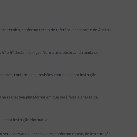
to técnico, conforme termo de referência constante do Anexo I
o
o
o
, 4
e 5
desta Instrução Normativa, observando ainda os
inentes, conforme as previsões contidas nesta Instrução
na respectiva plataforma em que será feita a análise da
e nesta Instrução Normativa.
 ser observada a necessidade, conforme o caso, de instauração