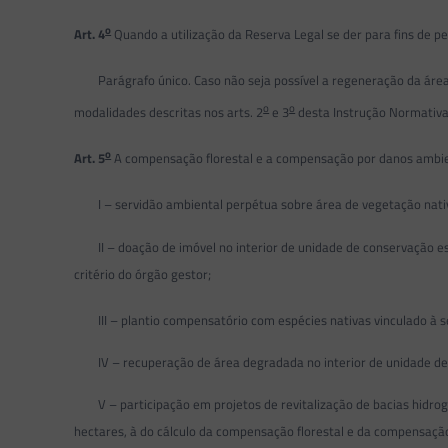
o
Art. 4
Quando a utilização da Reserva Legal se der para fins de pe
Parágrafo único. Caso não seja possível a regeneração da área ut
o
o
modalidades descritas nos arts. 2
e 3
desta Instrução Normativa
o
Art. 5
A compensação florestal e a compensação por danos ambien
I – servidão ambiental perpétua sobre área de vegetação nativa
II – doação de imóvel no interior de unidade de conservação est
critério do órgão gestor;
III – plantio compensatório com espécies nativas vinculado à se
IV – recuperação de área degradada no interior de unidade de 
V – participação em projetos de revitalização de bacias hidrogr
hectares, à do cálculo da compensação florestal e da compensaçã