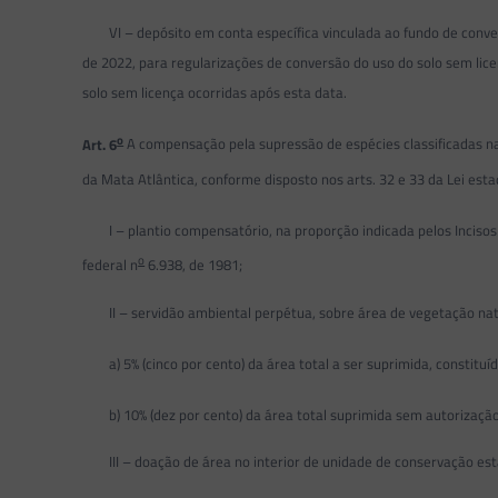
VI – depósito em conta específica vinculada ao fundo de convers
de 2022, para regularizações de conversão do uso do solo sem lic
solo sem licença ocorridas após esta data.
o
Art. 6
A compensação pela supressão de espécies classificadas na
da Mata Atlântica, conforme disposto nos arts. 32 e 33 da Lei esta
I – plantio compensatório, na proporção indicada pelos Incisos I, I
o
federal n
6.938, de 1981;
II – servidão ambiental perpétua, sobre área de vegetação nati
a) 5% (cinco por cento) da área total a ser suprimida, constituíd
b) 10% (dez por cento) da área total suprimida sem autorização,
III – doação de área no interior de unidade de conservação esta