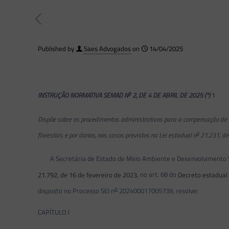
Published by
Saes Advogados
on
14/04/2025
o
INSTRUÇÃO NORMATIVA SEMAD N
2, DE 4 DE ABRIL DE 2025 (*)
1
Dispõe sobre os procedimentos administrativos para a compensação de R
o
florestais e por danos, nos casos previstos na Lei estadual n
21.231, de
A Secretária de Estado de Meio Ambiente e Desenvolvimento Sust
21.792, de 16 de fevereiro de 2023
, no art. 68 do
Decreto estadual
o
disposto no Processo SEI n
202400017005739, resolve:
CAPÍTULO I