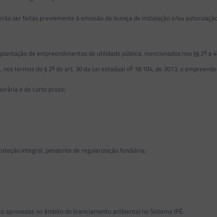
 ser feitas previamente à emissão da licença de instalação e/ou autorização
o
implantação de empreendimentos de utilidade pública, mencionados nos §§ 2
a 4
o
o
, nos termos do § 2
do art. 30 da Lei estadual n
18.104, de 2013, o empreende
orária e de curto prazo;
eção integral, pendente de regularização fundiária;
 aprovadas no âmbito do licenciamento ambiental no Sistema IPÊ.