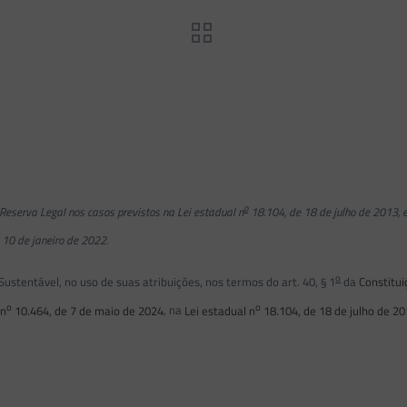
o
eserva Legal nos casos previstos na Lei estadual n
18.104, de 18 de julho de 2013, 
 10 de janeiro de 2022.
o
entável, no uso de suas atribuições, nos termos do art. 40, § 1
da
Constitui
o
o
 n
10.464, de 7 de maio de 2024
, na
Lei estadual n
18.104, de 18 de julho de 2