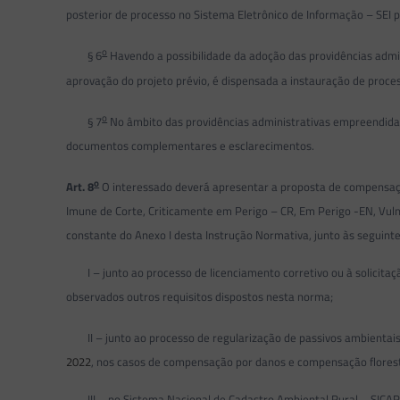
posterior de processo no Sistema Eletrônico de Informação – SEI
o
§ 6
Havendo a possibilidade da adoção das providências admi
aprovação do projeto prévio, é dispensada a instauração de proces
o
§ 7
No âmbito das providências administrativas empreendida
documentos complementares e esclarecimentos.
o
Art. 8
O interessado deverá apresentar a proposta de compensaçã
Imune de Corte, Criticamente em Perigo – CR, Em Perigo -EN, Vul
constante do Anexo I desta Instrução Normativa, junto às seguint
I – junto ao processo de licenciamento corretivo ou à solicitaç
observados outros requisitos dispostos nesta norma;
II – junto ao processo de regularização de passivos ambientais d
2022
, nos casos de compensação por danos e compensação florest
III – no Sistema Nacional de Cadastro Ambiental Rural – SICAR