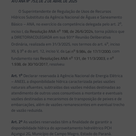
ATO ANA N
753, DE 2 DE ABRIL DE 2025
O Superintendente de Regulação de Usos de Recursos
Hídricos Substituto da Agência Nacional de Águas e Saneamento
o
Básico – ANA, no exercício da competência delegada pelo art. 2
,
o
inciso I, da
Resolução ANA n
198, de 26/6/2024
, torna público que
a DIRETORIACOLEGIADA em sua 931ª Reunião Deliberativa
o
Ordinária, realizada em 31/3/2025, nos termos do art. 4
, inciso
o
o
XII, § 3
e do art. 12, inciso V, da
Lei n
9.984, de 17/7/2000
, com
o
o
fundamento nas
Resoluções ANA n
131, de 11/3/2003
, e
n
1.938, de 30/10/2017
, resolveu:
o
Art. 1
Declarar reservada à Agência Nacional de Energia Elétrica
– ANEEL a disponibilidade hídrica caracterizada pelas vazões
naturais afluentes, subtraídas das vazões médias destinadas ao
atendimento de outros usos consuntivos a montante e eventuais
vazões destinadas a mecanismos de transposição de peixes e de
embarcações, além de vazões remanescentes em eventual trecho
de vazão reduzida.
o
Art. 2
As vazões reservadas têm a finalidade de garantir a
disponibilidade hídrica do aproveitamento hidrelétrico PCH
Açungui 2G, Município de Campo Magro, Estado do Paraná.