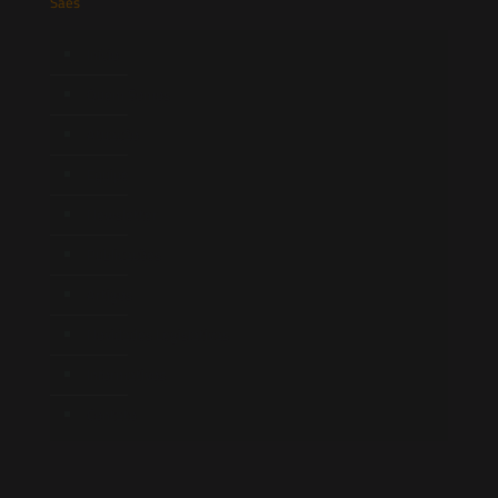
Saes
Início
Quem Somos
Atuação
Equipe
Newsletter
Publicações
Artigos
Novidades Legislativas
Informativos
Contato