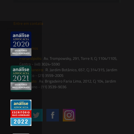
Entre em contato
contato@saesadvogados.com.br
Onde estamos
Florianópolis:
Av. Trompowsky, 291, Torre II, Cj 1104/1105,
Centro - (48) 3024-5590
Rio de Janeiro:
R. Jardim Botânico, 657, Cj 314/315, Jardim
Botânico - (21) 3559-2005
São Paulo:
Av. Brigadeiro Faria Lima, 2012, Cj 104, Jardim
Paulistano - (11) 3539-9036
Siga-nos