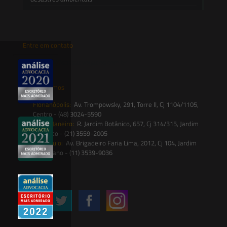
Entre em contato
contato@saesadvogados.com.br
Onde estamos
Florianópolis:
Av. Trompowsky, 291, Torre II, Cj 1104/1105,
Centro - (48) 3024-5590
Rio de Janeiro:
R. Jardim Botânico, 657, Cj 314/315, Jardim
Botânico - (21) 3559-2005
São Paulo:
Av. Brigadeiro Faria Lima, 2012, Cj 104, Jardim
Paulistano - (11) 3539-9036
Siga-nos