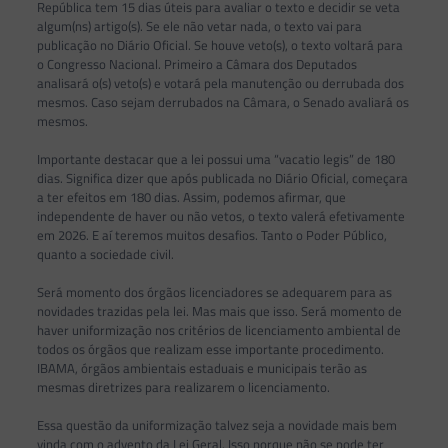
República tem 15 dias úteis para avaliar o texto e decidir se veta
algum(ns) artigo(s). Se ele não vetar nada, o texto vai para
publicação no Diário Oficial. Se houve veto(s), o texto voltará para
o Congresso Nacional. Primeiro a Câmara dos Deputados
analisará o(s) veto(s) e votará pela manutenção ou derrubada dos
mesmos. Caso sejam derrubados na Câmara, o Senado avaliará os
mesmos.
Importante destacar que a lei possui uma “vacatio legis” de 180
dias. Significa dizer que após publicada no Diário Oficial, começara
a ter efeitos em 180 dias. Assim, podemos afirmar, que
independente de haver ou não vetos, o texto valerá efetivamente
em 2026. E aí teremos muitos desafios. Tanto o Poder Público,
quanto a sociedade civil.
Será momento dos órgãos licenciadores se adequarem para as
novidades trazidas pela lei. Mas mais que isso. Será momento de
haver uniformização nos critérios de licenciamento ambiental de
todos os órgãos que realizam esse importante procedimento.
IBAMA, órgãos ambientais estaduais e municipais terão as
mesmas diretrizes para realizarem o licenciamento.
Essa questão da uniformização talvez seja a novidade mais bem
vinda com o advento da Lei Geral. Isso porque não se pode ter