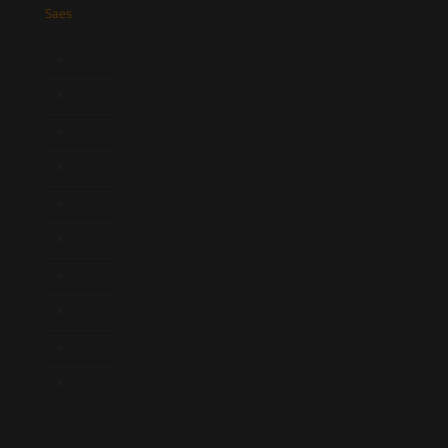
Saes
Início
Quem Somos
Atuação
Equipe
Newsletter
Publicações
Artigos
Novidades Legislativas
Informativos
Contato