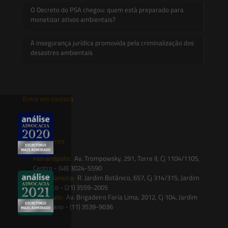
O Decreto do PSA chegou: quem está preparado para
monetizar ativos ambientais?
A insegurança jurídica promovida pela criminalização dos
desastres ambientais
Entre em contato
contato@saesadvogados.com.br
Onde estamos
Florianópolis:
Av. Trompowsky, 291, Torre II, Cj 1104/1105,
Centro - (48) 3024-5590
Rio de Janeiro:
R. Jardim Botânico, 657, Cj 314/315, Jardim
Botânico - (21) 3559-2005
São Paulo:
Av. Brigadeiro Faria Lima, 2012, Cj 104, Jardim
Paulistano - (11) 3539-9036