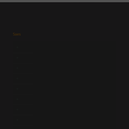
Saes
Início
Quem Somos
Atuação
Equipe
Newsletter
Publicações
Artigos
Novidades Legislativas