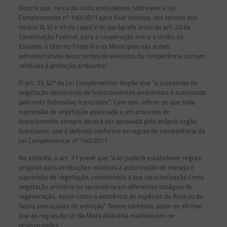
Ocorre que, cerca de cinco anos depois, sobreveio a Lei
Complementar nº 140/2011 para fixar normas, nos termos dos
incisos III, VI e VII do caput e do parágrafo único do art. 23 da
Constituição Federal, para a cooperação entre a União, os
Estados, o Distrito Federal e os Municípios nas ações
administrativas decorrentes do exercício da competência comum
relativas à proteção ambiental.
O art. 13, §2º da Lei Complementar dispõe que “a supressão de
vegetação decorrente de licenciamentos ambientais é autorizada
pelo ente federativo licenciador”. Com isso, infere-se que toda
supressão de vegetação associada a um processo de
licenciamento sempre deverá ser aprovada pelo próprio órgão
licenciador, que é definido conforme as regras de competência da
Lei Complementar nº 140/2011.
No entanto, o art. 11 prevê que “a lei poderá estabelecer regras
próprias para atribuições relativas à autorização de manejo e
supressão de vegetação, considerada a sua caracterização como
vegetação primária ou secundária em diferentes estágios de
regeneração, assim como a existência de espécies da flora ou da
fauna ameaçadas de extinção”. Nesse contexto, pode-se afirmar
que as regras da Lei da Mata Atlântica mantiveram-se
resguardadas.