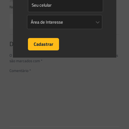
26/05/2026
Newsletter Saes Advogados | Ed. nº240
Read more
Deixe um comentário
O seu endereço de e-mail não será publicado.
Campos obrigatórios
são marcados com
*
Comentário
*