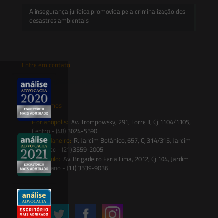
A insegurança jurídica promovida pela criminalização dos
desastres ambientais
Entre em contato
contato@saesadvogados.com.br
Onde estamos
Florianópolis:
Av. Trompowsky, 291, Torre II, Cj 1104/1105,
Centro - (48) 3024-5590
Rio de Janeiro:
R. Jardim Botânico, 657, Cj 314/315, Jardim
Botânico - (21) 3559-2005
São Paulo:
Av. Brigadeiro Faria Lima, 2012, Cj 104, Jardim
Paulistano - (11) 3539-9036
Siga-nos