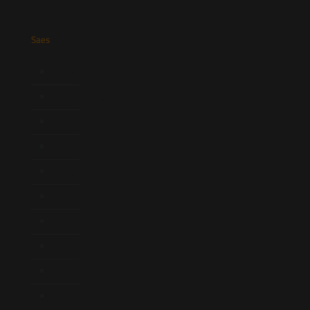
Saes
Início
Quem Somos
Atuação
Equipe
Newsletter
Publicações
Artigos
Novidades Legislativas
Informativos
Contato