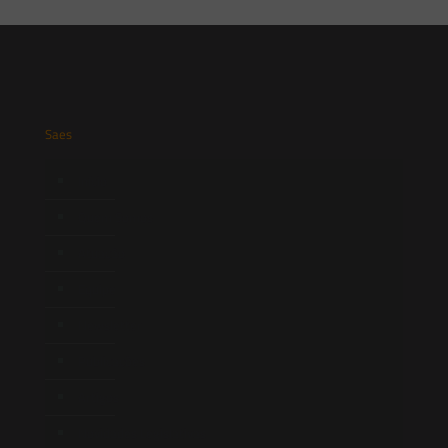
Saes
Início
Quem Somos
Atuação
Equipe
Newsletter
Publicações
Artigos
Novidades Legislativas