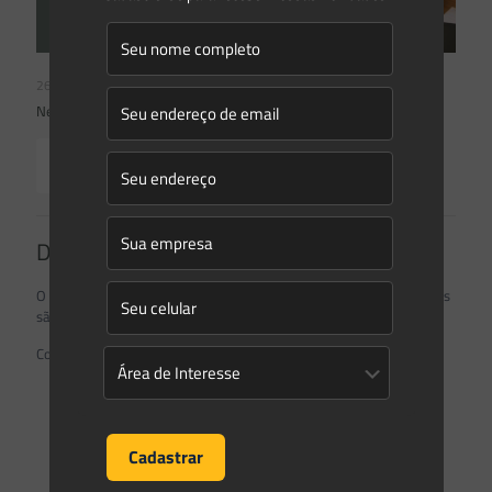
26/05/2026
Newsletter Saes Advogados | Ed. nº240
Read more
Deixe um comentário
O seu endereço de e-mail não será publicado.
Campos obrigatórios
são marcados com
*
Comentário
*