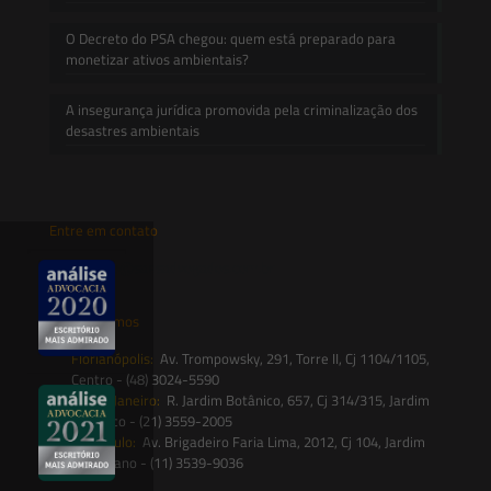
O Decreto do PSA chegou: quem está preparado para
monetizar ativos ambientais?
A insegurança jurídica promovida pela criminalização dos
desastres ambientais
Entre em contato
contato@saesadvogados.com.br
Onde estamos
Florianópolis:
Av. Trompowsky, 291, Torre II, Cj 1104/1105,
Centro - (48) 3024-5590
Rio de Janeiro:
R. Jardim Botânico, 657, Cj 314/315, Jardim
Botânico - (21) 3559-2005
São Paulo:
Av. Brigadeiro Faria Lima, 2012, Cj 104, Jardim
Paulistano - (11) 3539-9036