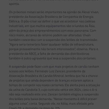
aponta.
Os próximos meses serão importantes na opinião de Alexei Vivan,
presidente da Associação Brasileira de Companhia de Energia
Elétrica. O pós-crise vai definir o que vai acontecer nas cadeias
industriais, em que muitos equipamentos são oriundos da Ásia,
além do preço dos empreendimentos com esse panorama. Com
risco maior, as taxas de retorno podem ser alteradas. Vivan
também concordou com a suspensão dos leilões de transmissão.
“Agora seria temerário fazer qualquer leilão de infraestrutura,
porque provavelmente não teriam interessados”, observa. Para o
presidente da ABCE, a falta de demanda das distribuidoras
também é outro agravante que leva a suspensão dos certames.
A suspensão pode fazer com que mais projetos de carvão tenham
acesso aos leilões. Fernando Luiz Zancan, presidente da
Associação Brasileira do Carvão Mineral, lembra que há a chance
de projetos que ainda dependem de licenças estarem aptos a
tempo de competir nos novos certames. Ele alerta para a situação
da usina de Candiota 3, cujo contrato vence em 2024, caso o A-4
não seja realizado este ano. Zancan também elogiou a suspensão
dos leilões pela baixa demanda. “Nesse momento é difícil prever
alguma coisa”, conta. Segundo ele, na Itália, mais afetado pela
Covid-19, a demanda cai mais de 20%.