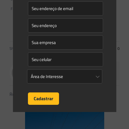
Fonte:
Canal Energia
Facebook Comments
Share
0
Saes Advogados
Related posts