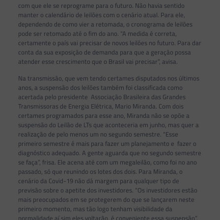
com que ele se reprograme para o futuro. Não havia sentido
manter o calendário de leilões com o cenário atual. Para ele,
dependendo de como vier a retomada, o cronograma de leilões
pode ser retomado até o fim do ano. “A medida é correta,
certamente o país vai precisar de novos leilões no futuro. Para dar
conta da sua exposição de demanda para que a geração possa
atender esse crescimento que o Brasil vai precisar”, avisa.
Na transmissão, que vem tendo certames disputados nos últimos
anos, a suspensão dos leilões também foi classificada como
acertada pelo presidente Associação Brasileira das Grandes
Transmissoras de Energia Elétrica, Mario Miranda. Com dois
certames programados para esse ano, Miranda não se opõe a
suspensão do Leilão de LTs que aconteceria em junho, mas quer a
realização de pelo menos um no segundo semestre. “Esse
primeiro semestre é mais para fazer um planejamento e fazer o
diagnóstico adequado. A gente aguarda que no segundo semestre
se faça”, frisa. Ele acena até com um megaleilão, como foi no ano
passado, só que reunindo os lotes dos dois. Para Miranda, o
cenário da Covid-19 não dá margem para qualquer tipo de
previsão sobre o apetite dos investidores. “Os investidores estão
mais preocupados em se protegerem do que se lançarem neste
primeiro momento, mas tão logo tenham visibilidade da
normalidade aí sim eles voltarão, é conveniente essa suspensão”,