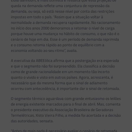
Élbia Gannoum, é mais otimista e ressalta que essa projeção de
queda na demanda reflete uma conjuntura de repressão da
demanda, ou seja, só está nesse nível por conta das restrições
impostas em todo o país. “Assim que a situação voltar à
normalidade a demanda recupera rapidamente. No racionamento
no início dos anos 2000 demoramos a retomar o nível de carga
porque houve uma mudança no hábito de consumo, o que não é o
cenário de hoje em dia. Esse é um período de demanda reprimida
e o consumo retoma rápido ao ponto de equilíbrio com a
economia voltando ao seu ritmo”, avalia.
A executiva da ABEEólica afirma que a postergação era esperada
e que o segmento não foi surpreendido. Ela classifica a decisão
como de grande racionalidade em um momento tão incerto
quanto o vivido e visto em outros países. Agora, acrescenta, é
necessário que da mesma forma que o sinal de adiamento
ocorreu com antecedência, é importante dar o sinal de retomada.
O segmento térmico aguardava com grande entusiasmo os leilões
de energia existente marcados para o final de abril. Mas, comenta
o presidente executivo da Associação Brasileira de Geradoras
Termelétricas, Xisto Vieira Filho, a medida foi acertada e a decisão
das autoridades, sensata.
“Antes de mais nada é necessário avaliar o cenário de retomada