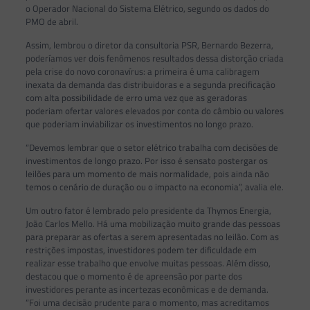
o Operador Nacional do Sistema Elétrico, segundo os dados do
PMO de abril.
Assim, lembrou o diretor da consultoria PSR, Bernardo Bezerra,
poderíamos ver dois fenômenos resultados dessa distorção criada
pela crise do novo coronavírus: a primeira é uma calibragem
inexata da demanda das distribuidoras e a segunda precificação
com alta possibilidade de erro uma vez que as geradoras
poderiam ofertar valores elevados por conta do câmbio ou valores
que poderiam inviabilizar os investimentos no longo prazo.
“Devemos lembrar que o setor elétrico trabalha com decisões de
investimentos de longo prazo. Por isso é sensato postergar os
leilões para um momento de mais normalidade, pois ainda não
temos o cenário de duração ou o impacto na economia”, avalia ele.
Um outro fator é lembrado pelo presidente da Thymos Energia,
João Carlos Mello. Há uma mobilização muito grande das pessoas
para preparar as ofertas a serem apresentadas no leilão. Com as
restrições impostas, investidores podem ter dificuldade em
realizar esse trabalho que envolve muitas pessoas. Além disso,
destacou que o momento é de apreensão por parte dos
investidores perante as incertezas econômicas e de demanda.
“Foi uma decisão prudente para o momento, mas acreditamos