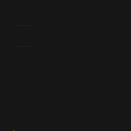
Início
Quem Somos
Atuação
Equipe
Newsletter
Publicações
Artigos
Novidades Legislativas
Informativos
Contato