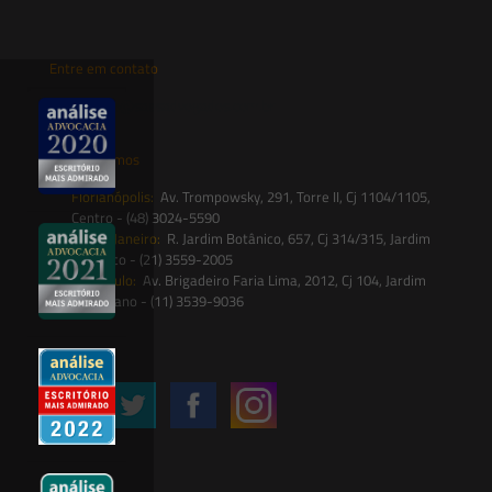
Entre em contato
contato@saesadvogados.com.br
Onde estamos
Florianópolis:
Av. Trompowsky, 291, Torre II, Cj 1104/1105,
Centro - (48) 3024-5590
Rio de Janeiro:
R. Jardim Botânico, 657, Cj 314/315, Jardim
Botânico - (21) 3559-2005
São Paulo:
Av. Brigadeiro Faria Lima, 2012, Cj 104, Jardim
Paulistano - (11) 3539-9036
Siga-nos