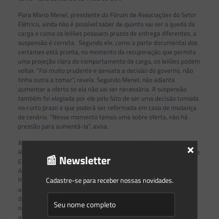
Para Mario Menel, presidente do Fórum de Associações do Setor
Elétrico, ainda não é possível saber de quanto vai ser a queda da
carga e como os leilões possuem prazos de entrega diferentes, a
suspensão é correta. Segundo ele, como a parte documental dos
certames está pronta, no momento da recuperação que permita
uma projeção clara do comportamento da carga, os leilões podem
voltar. “Foi muito prudente e sensata a decisão do governo, não
tinha outra a tomar”, revela. Segundo Menel, não adianta
aumentar a oferta se ela não vai ser necessária. A suspensão
também foi elogiada por ele pelo fato de ser uma decisão tomada
no curto prazo e que poderá ser reformada em caso de mudança
de cenário. “Nesse momento temos uma sobre oferta, não há
pressão para aumentá-la”, avisa.
×
A fonte solar teria projetos disputando os leilões A-4 e A-6.
Rodrigo Sauaia, presidente-executivo da Associação Brasileira de
📰 Newsletter
Energia Solar Fotovoltaica via uma demanda mais fraca no leilão
A-4, o que acabaria refletindo no planejamento do governo.
Cadastre-se para receber nossas novidades.
Porém para o leilão A-6, ele vê perspectiva de demanda e
acredita na realização do certame. “Ele
[o leilão]
contrata uma
demanda para uma parcela de anos que não tem contratação
nenhuma”, aponta. Segundo ele, a fonte no Brasil continua
atrativa para os investidores.