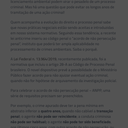
licenciamento ambiental podem virar o pesadelo de um processo
criminal. Mas há uma questão que pode evitar os longos anos de
tramitação de uma ação criminal!
Quem acompanha a evolução do direito e processo penal sabe
que novas práticas negociais estão sendo aceitas e introduzidas
em nosso sistema normativo. Seguindo essa tendência, a recente
lei anticrime inseriu ao código penal o “acordo de não persecução
penal”, instituto que poderá ter ampla aplicabilidade no
processamento de crimes ambientais. Saiba o porquê.
A
Lei Federal n. 13.964/2019
, recentemente publicada, foi a
normativa que incluiu o artigo 28-A ao Código de Processo Penal
brasileiro. O novel dispositivo prevê a possibilidade de o Ministério
Público fazer acordo para não ajuizar eventual ação criminal,
quando não for hipótese de arquivamento da investigação policial.
Para celebrar o acordo de não persecução penal – ANPP, uma
série de requisitos precisam ser preenchidos.
Por exemplo, o crime apurado deve ter a pena mínima em
abstrato inferior a
quatro anos,
quando não cabível a
transação
penal
; o agente
não pode ser reincidente
; a conduta criminosa
não pode ser habitual;
o agente
não pode ter sido beneficiado
,
nos últimos cinco anos, com outro acordo de não persecução, ou