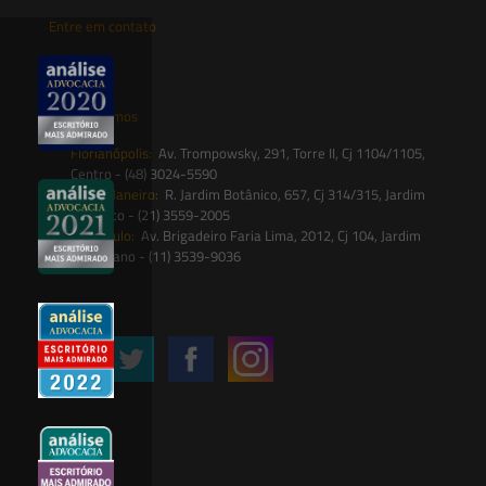
Entre em contato
contato@saesadvogados.com.br
Onde estamos
Florianópolis:
Av. Trompowsky, 291, Torre II, Cj 1104/1105,
Centro - (48) 3024-5590
Rio de Janeiro:
R. Jardim Botânico, 657, Cj 314/315, Jardim
Botânico - (21) 3559-2005
São Paulo:
Av. Brigadeiro Faria Lima, 2012, Cj 104, Jardim
Paulistano - (11) 3539-9036
Siga-nos