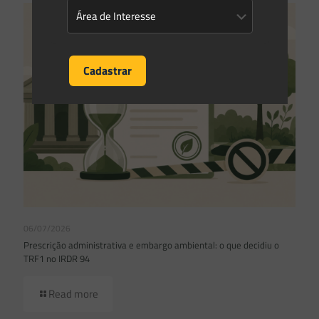
06/07/2026
Prescrição administrativa e embargo ambiental: o que decidiu o
TRF1 no IRDR 94
Read more