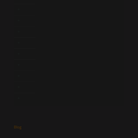
Quem Somos
Atuação
Equipe
Newsletter
Publicações
Artigos
Novidades Legislativas
Informativos
Contato
Blog