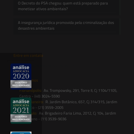
O Decreto do PSA chegou: quem está preparado para
monetizar ativos ambientais?
A insegurança jurídica promovida pela criminalização dos
desastres ambientais
Entre em contato
contato@saesadvogados.com.br
Onde estamos
Florianópolis:
Av. Trompowsky, 291, Torre II, Cj 1104/1105,
Centro - (48) 3024-5590
Rio de Janeiro:
R. Jardim Botânico, 657, Cj 314/315, Jardim
Botânico - (21) 3559-2005
São Paulo:
Av. Brigadeiro Faria Lima, 2012, Cj 104, Jardim
Paulistano - (11) 3539-9036
Siga-nos