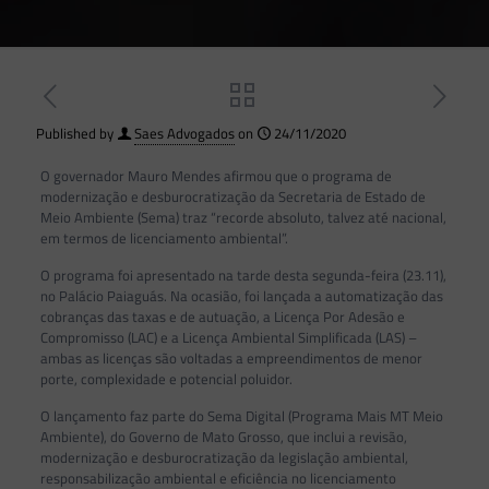
Published by
Saes Advogados
on
24/11/2020
O governador Mauro Mendes afirmou que o programa de
modernização e desburocratização da Secretaria de Estado de
Meio Ambiente (Sema) traz “recorde absoluto, talvez até nacional,
em termos de licenciamento ambiental”.
O programa foi apresentado na tarde desta segunda-feira (23.11),
no Palácio Paiaguás. Na ocasião, foi lançada a automatização das
cobranças das taxas e de autuação, a Licença Por Adesão e
Compromisso (LAC) e a Licença Ambiental Simplificada (LAS) –
ambas as licenças são voltadas a empreendimentos de menor
porte, complexidade e potencial poluidor.
O lançamento faz parte do Sema Digital (Programa Mais MT Meio
Ambiente), do Governo de Mato Grosso, que inclui a revisão,
modernização e desburocratização da legislação ambiental,
responsabilização ambiental e eficiência no licenciamento