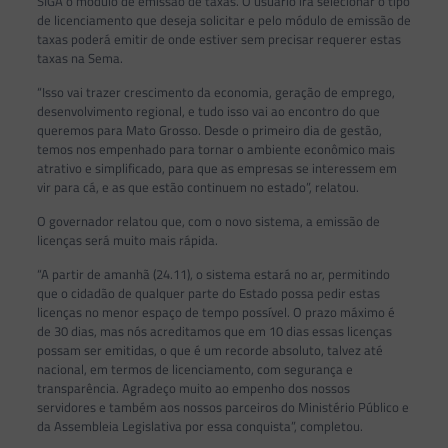
SIGA o módulo de emissão de taxas. O usuário irá selecionar o tipo
de licenciamento que deseja solicitar e pelo módulo de emissão de
taxas poderá emitir de onde estiver sem precisar requerer estas
taxas na Sema.
“Isso vai trazer crescimento da economia, geração de emprego,
desenvolvimento regional, e tudo isso vai ao encontro do que
queremos para Mato Grosso. Desde o primeiro dia de gestão,
temos nos empenhado para tornar o ambiente econômico mais
atrativo e simplificado, para que as empresas se interessem em
vir para cá, e as que estão continuem no estado”, relatou.
O governador relatou que, com o novo sistema, a emissão de
licenças será muito mais rápida.
“A partir de amanhã (24.11), o sistema estará no ar, permitindo
que o cidadão de qualquer parte do Estado possa pedir estas
licenças no menor espaço de tempo possível. O prazo máximo é
de 30 dias, mas nós acreditamos que em 10 dias essas licenças
possam ser emitidas, o que é um recorde absoluto, talvez até
nacional, em termos de licenciamento, com segurança e
transparência. Agradeço muito ao empenho dos nossos
servidores e também aos nossos parceiros do Ministério Público e
da Assembleia Legislativa por essa conquista”, completou.