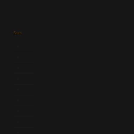
Saes
Início
Quem Somos
Atuação
Equipe
Newsletter
Publicações
Artigos
Novidades Legislativas
Informativos