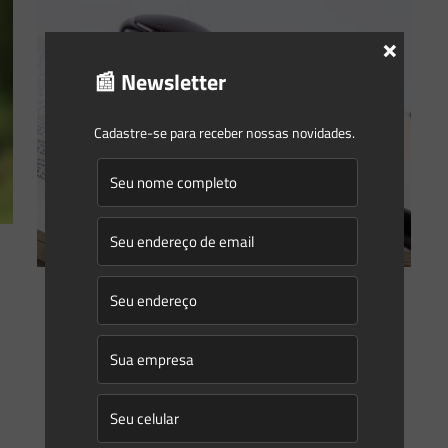
×
📰 Newsletter
Cadastre-se para receber nossas novidades.
Saes Advogados
on
17/03/2020
Afinal, em que pé está a aprovação
tácita em matéria ambiental?
A equipe do SAES Advogados tem acompanhado com
atenção os desdobramentos da Declaração de Direitos da