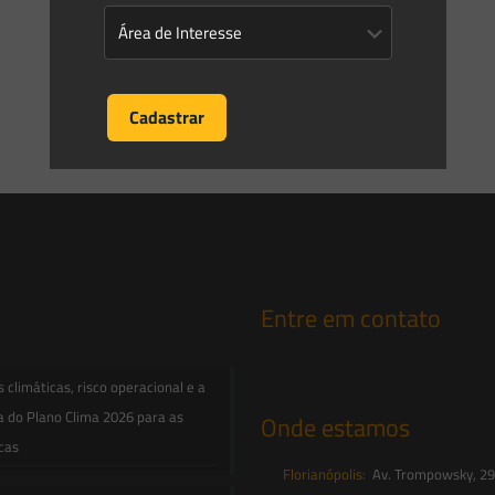
Liberdade Econômica, especialmente em relação aos seus
efeitos na seara
[…]
0
0
Read more
Entre em contato
contato@saesadvogados.com.br
climáticas, risco operacional e a
a do Plano Clima 2026 para as
Onde estamos
icas
Florianópolis:
Av. Trompowsky, 291,