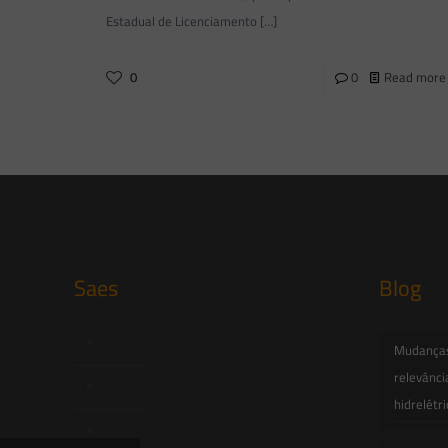
Estadual de Licenciamento
[…]
0
0
Read more
Saes
Blog
Início
Mudanças 
relevânci
Quem Somos
hidrelétr
Atuação