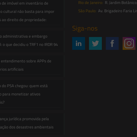
Rio de Janeiro:
R. Jardim Botânico
o de imóvel em inventário de
São Paulo:
Av. Brigadeiro Faria Li
o cultural não basta para impor
s ao direito de propriedade:
Siga-nos
o administrativa e embargo
: o que decidiu o TRF1 no IRDR 94
e entendimento sobre APPs de
ios artificiais
o do PSA chegou: quem está
 para monetizar ativos
is?
ança jurídica promovida pela
zação dos desastres ambientais