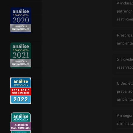
A inclusã
Equipe
patrimôni
restriçõe
Newsletter
Publicações
Prescriçã
ambiental
Artigos
STJ divid
Novidades Legislativas
reservatór
Informativos
O Decret
Contato
preparado
ambienta
A insegur
criminali