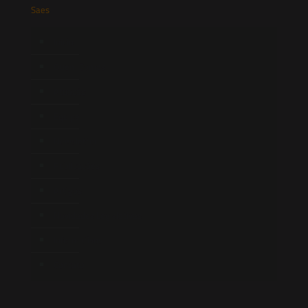
Saes
Início
Quem Somos
Atuação
Equipe
Newsletter
Publicações
Artigos
Novidades Legislativas
Informativos
Contato