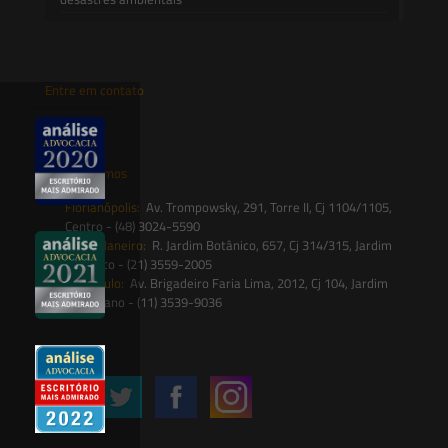
Entre em contato
contato@saesadvogados.com.br
Onde estamos
Florianópolis:
Av. Trompowsky, 291, Torre II, Cj 1104/1105,
Centro - (48) 3024-5590
Rio de Janeiro:
R. Jardim Botânico, 657, Cj 314/315, Jardim
Botânico - (21) 3559-2005
São Paulo:
Av. Brigadeiro Faria Lima, 2012, Cj 104, Jardim
Paulistano - (11) 3539-9036
Siga-nos