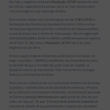
Por isso, a exigência feita pela
Resolução 237/97
sempre foi alvo
de críticas, especialmente porque não é lei, mas mesmo assim
cria uma exigência que restringe direitos.
Esse cenário mudou com a promulgação da
Lei 13.874/2019
, a
Declaração dos Direitos da Liberdade Econômica. Entre outras
normas que objetivam aumentar a eficiência da máquina pública,
a nova lei previu que é direito de toda pessoa
“não ser exigida pela
administração pública direta ou indireta certidão sem previsão expressa
em lei”
(art. 3º, XII). Como a
Resolução 237/97
não é
lei
, essa
exigência cai por terra.
Embora alguns órgãos ambientais ainda hesitem em deixar de
exigir a certidão, o IBAMA já manifestou seu entendimento claro
no sentido de que a certidão não pode mais ser exigida, no
despacho interno já mencionado. Pelo menos dentro do órgão
federal, a controvérsia terminou.
Para colocar a última pá de cal na discussão (embora ela já esteja,
na prática, resolvida pela Lei da Liberdade Econômica), o Projeto
de Lei Geral do Licenciamento Ambiental, recentemente aprovado
na Câmara (
como já informamos por aqui
), prevê de uma vez por
todas, em seu art. 16, que
“O licenciamento ambiental independe da
emissão da certidão de uso, parcelamento e ocupação do solo urbano