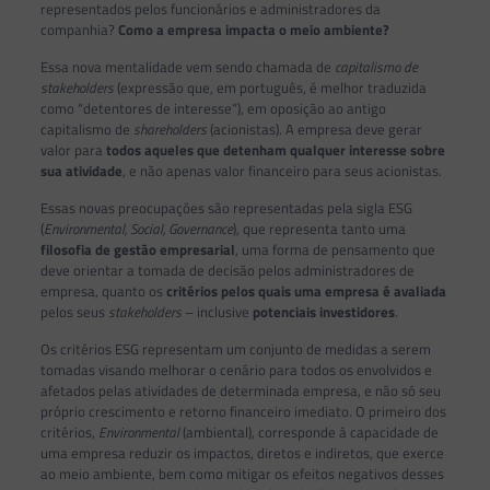
representados pelos funcionários e administradores da
companhia?
Como a empresa impacta o meio ambiente?
Essa nova mentalidade vem sendo chamada de
capitalismo de
stakeholders
(expressão que, em português, é melhor traduzida
como “detentores de interesse”), em oposição ao antigo
capitalismo de
shareholders
(acionistas). A empresa deve gerar
valor para
todos aqueles que detenham qualquer interesse sobre
sua atividade
, e não apenas valor financeiro para seus acionistas.
Essas novas preocupações são representadas pela sigla ESG
(
Environmental, Social, Governance
), que representa tanto uma
filosofia de gestão empresarial
, uma forma de pensamento que
deve orientar a tomada de decisão pelos administradores de
empresa, quanto os
critérios pelos quais uma empresa é avaliada
pelos seus
stakeholders
– inclusive
potenciais investidores
.
Os critérios ESG representam um conjunto de medidas a serem
tomadas visando melhorar o cenário para todos os envolvidos e
afetados pelas atividades de determinada empresa, e não só seu
próprio crescimento e retorno financeiro imediato. O primeiro dos
critérios,
Environmental
(ambiental), corresponde à capacidade de
uma empresa reduzir os impactos, diretos e indiretos, que exerce
ao meio ambiente, bem como mitigar os efeitos negativos desses