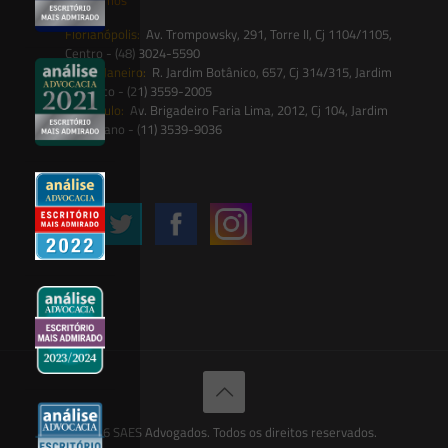
Florianópolis:
Av. Trompowsky, 291, Torre II, Cj 1104/1105,
Centro - (48) 3024-5590
Rio de Janeiro:
R. Jardim Botânico, 657, Cj 314/315, Jardim
Botânico - (21) 3559-2005
São Paulo:
Av. Brigadeiro Faria Lima, 2012, Cj 104, Jardim
Paulistano - (11) 3539-9036
Siga-nos
© 2026 SAES Advogados. Todos os direitos reservados.