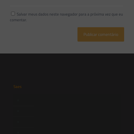
Salvar meus dados neste navegador para a próxima vez que eu
comentar.
Saes
Início
Quem Somos
Atuação
Equipe