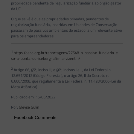
propriedade pendente de regularização fundiária ao órgão gestor
da UC.
O que se vê é que as propriedades privadas, pendentes de
regularização fundiária, inseridas em Unidades de Conservação
passaram de passivos ambientais do estado, a um relevante ativo
para os empreendedores.
1
https://oeco.org.br/reportagens/27548-o-passivo-fundiario-e-
so-a-ponta-do-iceberg-afirma-vizentin/
2
Artigo 66, §5º, inciso III, e §6º, incisos I e II, da Lei Federal n.
12.651/2012 (Código Florestal), o artigo 26, II do Decreto n.
6.660/2008, que regulamenta a Lei Federal n. 11.428/2006 (Lei da
Mata Atlântica)
Publicado em: 16/05/2022
Por:
Gleyse Gulin
Facebook Comments