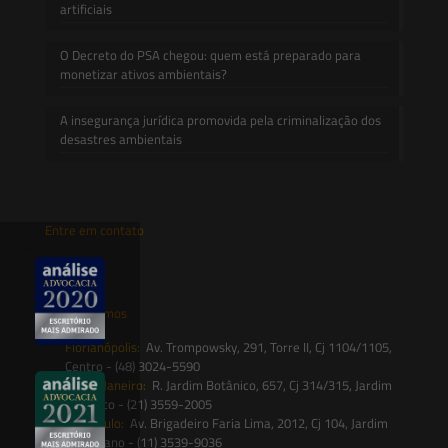
artificiais
O Decreto do PSA chegou: quem está preparado para
monetizar ativos ambientais?
A insegurança jurídica promovida pela criminalização dos
desastres ambientais
Entre em contato
contato@saesadvogados.com.br
Onde estamos
Florianópolis:
Av. Trompowsky, 291, Torre II, Cj 1104/1105,
Centro - (48) 3024-5590
Rio de Janeiro:
R. Jardim Botânico, 657, Cj 314/315, Jardim
Botânico - (21) 3559-2005
São Paulo:
Av. Brigadeiro Faria Lima, 2012, Cj 104, Jardim
Paulistano - (11) 3539-9036