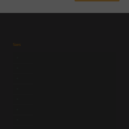
Saes
Início
Quem Somos
Atuação
Equipe
Newsletter
Publicações
Artigos