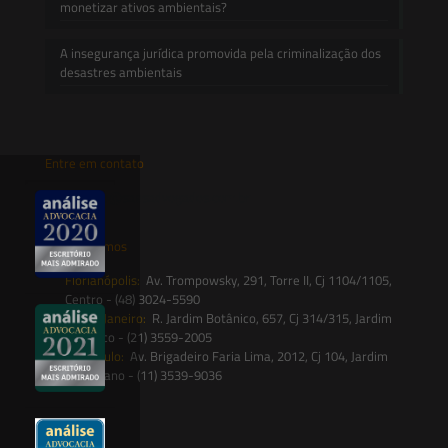
monetizar ativos ambientais?
A insegurança jurídica promovida pela criminalização dos
desastres ambientais
Entre em contato
contato@saesadvogados.com.br
Onde estamos
Florianópolis:
Av. Trompowsky, 291, Torre II, Cj 1104/1105,
Centro - (48) 3024-5590
Rio de Janeiro:
R. Jardim Botânico, 657, Cj 314/315, Jardim
Botânico - (21) 3559-2005
São Paulo:
Av. Brigadeiro Faria Lima, 2012, Cj 104, Jardim
Paulistano - (11) 3539-9036
Siga-nos