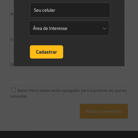
Nome
*
E-mail
*
Site
Salvar meus dados neste navegador para a próxima vez que eu
comentar.