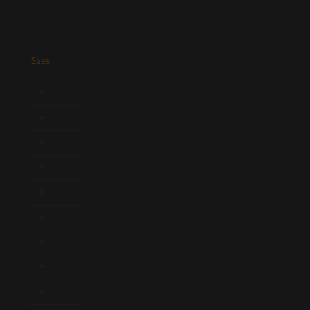
Saes
Início
Quem Somos
Atuação
Equipe
Newsletter
Publicações
Artigos
Novidades Legislativas
Informativos