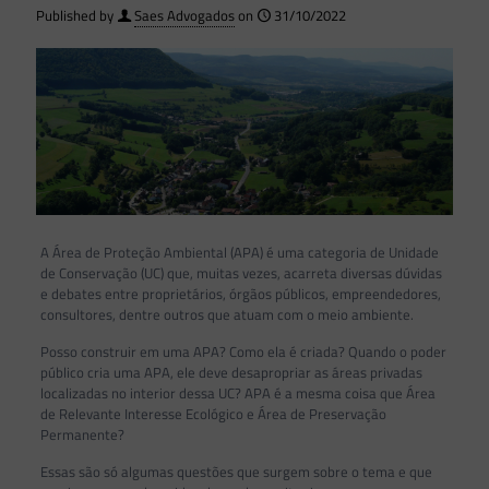
Published by
Saes Advogados
on
31/10/2022
A Área de Proteção Ambiental (APA) é uma categoria de Unidade
de Conservação (UC) que, muitas vezes, acarreta diversas dúvidas
e debates entre proprietários, órgãos públicos, empreendedores,
consultores, dentre outros que atuam com o meio ambiente.
Posso construir em uma APA? Como ela é criada? Quando o poder
público cria uma APA, ele deve desapropriar as áreas privadas
localizadas no interior dessa UC? APA é a mesma coisa que Área
de Relevante Interesse Ecológico e Área de Preservação
Permanente?
Essas são só algumas questões que surgem sobre o tema e que