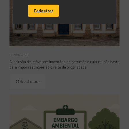
03/08/2026
A inclusão de imóvel em inventário de patrimônio cultural não basta
para impor restrições ao direito de propriedade:
Read more