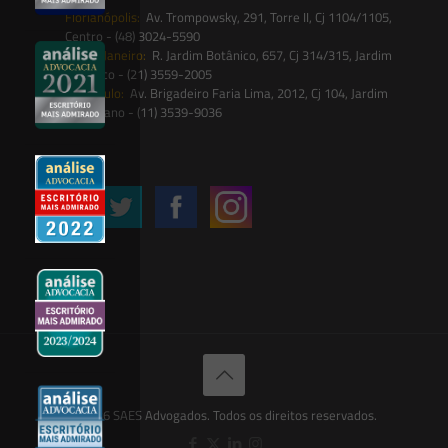
Florianópolis:
Av. Trompowsky, 291, Torre II, Cj 1104/1105,
Centro - (48) 3024-5590
Rio de Janeiro:
R. Jardim Botânico, 657, Cj 314/315, Jardim
Botânico - (21) 3559-2005
São Paulo:
Av. Brigadeiro Faria Lima, 2012, Cj 104, Jardim
Paulistano - (11) 3539-9036
Siga-nos
© 2026 SAES Advogados. Todos os direitos reservados.