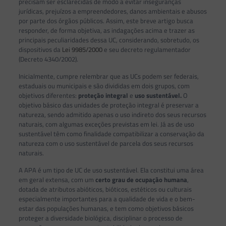
precisam ser esclarecidas de modo a evitar inseguranças
jurídicas, prejuízos a empreendedores, danos ambientais e abusos
por parte dos órgãos públicos. Assim, este breve artigo busca
responder, de forma objetiva, as indagações acima e trazer as
principais peculiaridades dessa UC, considerando, sobretudo, os
dispositivos da
Lei 9985/2000
e seu decreto regulamentador
(Decreto 4340/2002).
Inicialmente, cumpre relembrar que as UCs podem ser federais,
estaduais ou municipais e são divididas em dois grupos, com
objetivos diferentes:
proteção integral
e
uso sustentável.
O
objetivo básico das unidades de proteção integral é preservar a
natureza, sendo admitido apenas o uso indireto dos seus recursos
naturais, com algumas exceções previstas em lei. Já as de uso
sustentável têm como finalidade compatibilizar a conservação da
natureza com o uso sustentável de parcela dos seus recursos
naturais.
A APA é um tipo de UC de uso sustentável. Ela constitui uma área
em geral extensa, com um
certo grau de ocupação humana
,
dotada de atributos abióticos, bióticos, estéticos ou culturais
especialmente importantes para a qualidade de vida e o bem-
estar das populações humanas, e tem como objetivos básicos
proteger a diversidade biológica, disciplinar o processo de