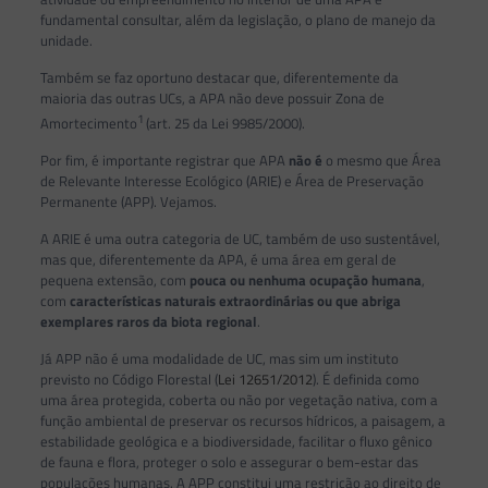
fundamental consultar, além da legislação, o plano de manejo da
unidade.
Também se faz oportuno destacar que, diferentemente da
maioria das outras UCs, a APA não deve possuir Zona de
1
Amortecimento
(art. 25 da Lei 9985/2000).
Por fim, é importante registrar que APA
não é
o mesmo que Área
de Relevante Interesse Ecológico (ARIE) e Área de Preservação
Permanente (APP). Vejamos.
A ARIE é uma outra categoria de UC, também de uso sustentável,
mas que, diferentemente da APA, é uma área em geral de
pequena extensão, com
pouca ou nenhuma ocupação humana
,
com
características naturais extraordinárias ou que abriga
exemplares raros da biota regional
.
Já APP não é uma modalidade de UC, mas sim um instituto
previsto no Código Florestal (
Lei 12651/2012
). É definida como
uma área protegida, coberta ou não por vegetação nativa, com a
função ambiental de preservar os recursos hídricos, a paisagem, a
estabilidade geológica e a biodiversidade, facilitar o fluxo gênico
de fauna e flora, proteger o solo e assegurar o bem-estar das
populações humanas. A APP constitui uma restrição ao direito de