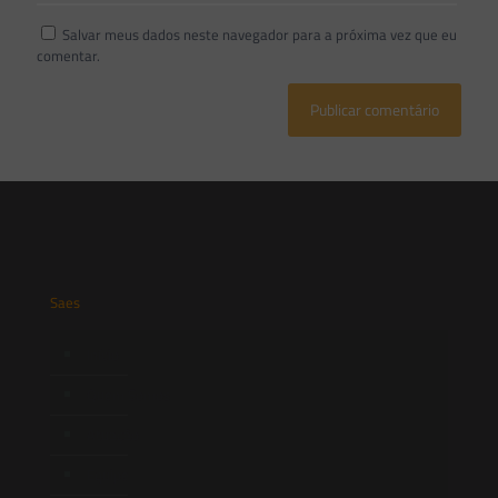
Salvar meus dados neste navegador para a próxima vez que eu
comentar.
Saes
Início
Quem Somos
Atuação
Equipe