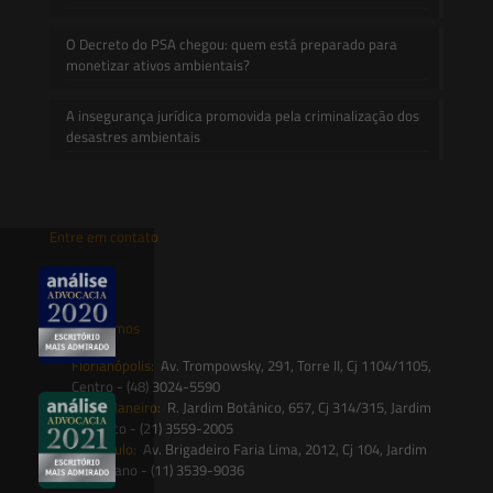
O Decreto do PSA chegou: quem está preparado para
monetizar ativos ambientais?
A insegurança jurídica promovida pela criminalização dos
desastres ambientais
Entre em contato
contato@saesadvogados.com.br
Onde estamos
Florianópolis:
Av. Trompowsky, 291, Torre II, Cj 1104/1105,
Centro - (48) 3024-5590
Rio de Janeiro:
R. Jardim Botânico, 657, Cj 314/315, Jardim
Botânico - (21) 3559-2005
São Paulo:
Av. Brigadeiro Faria Lima, 2012, Cj 104, Jardim
Paulistano - (11) 3539-9036