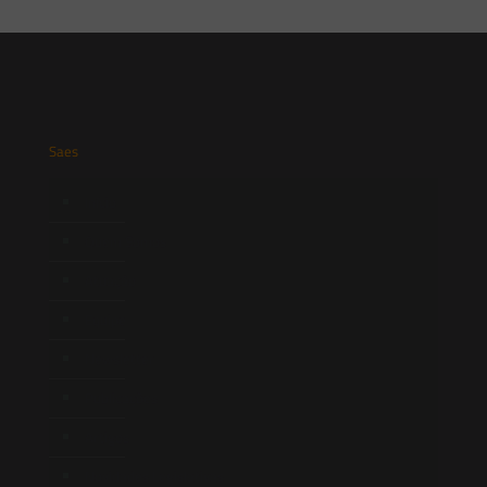
Saes
Início
Quem Somos
Atuação
Equipe
Newsletter
Publicações
Artigos
Novidades Legislativas