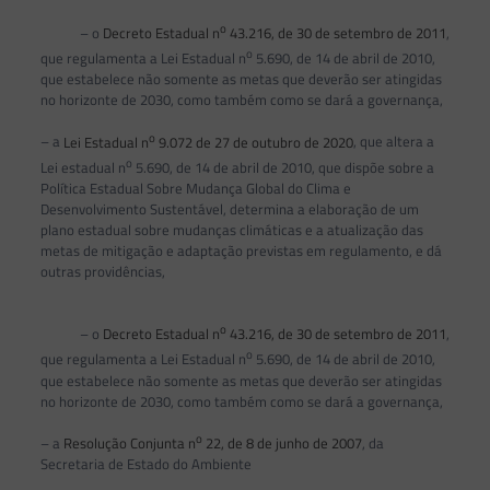
o
– o
Decreto Estadual n
43.216, de 30 de setembro de 2011
,
o
que regulamenta a Lei Estadual n
5.690, de 14 de abril de 2010,
que estabelece não somente as metas que deverão ser atingidas
no horizonte de 2030, como também como se dará a governança,
o
– a
Lei Estadual n
9.072 de 27 de outubro de 2020
, que altera a
o
Lei estadual n
5.690, de 14 de abril de 2010, que dispõe sobre a
Política Estadual Sobre Mudança Global do Clima e
Desenvolvimento Sustentável, determina a elaboração de um
plano estadual sobre mudanças climáticas e a atualização das
metas de mitigação e adaptação previstas em regulamento, e dá
outras providências,
o
– o
Decreto Estadual n
43.216, de 30 de setembro de 2011
,
o
que regulamenta a Lei Estadual n
5.690, de 14 de abril de 2010,
que estabelece não somente as metas que deverão ser atingidas
no horizonte de 2030, como também como se dará a governança,
o
– a
Resolução Conjunta n
22, de 8 de junho de 2007
, da
Secretaria de Estado do Ambiente