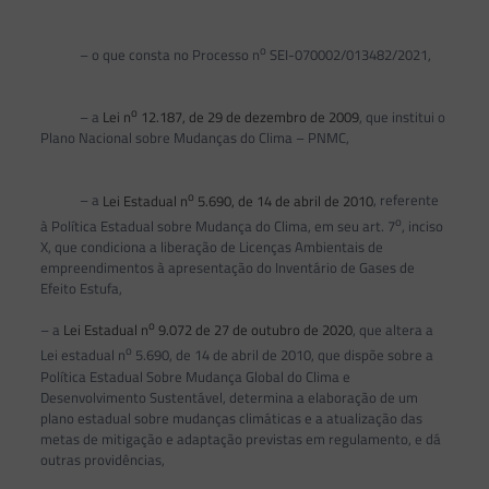
o
– o que consta no Processo n
SEI-070002/013482/2021,
o
– a
Lei n
12.187, de 29 de dezembro de 2009
, que institui o
Plano Nacional sobre Mudanças do Clima – PNMC,
o
– a
Lei Estadual n
5.690, de 14 de abril de 2010
, referente
o
à Política Estadual sobre Mudança do Clima, em seu art. 7
, inciso
X, que condiciona a liberação de Licenças Ambientais de
empreendimentos à apresentação do Inventário de Gases de
Efeito Estufa,
o
– a
Lei Estadual n
9.072 de 27 de outubro de 2020
, que altera a
o
Lei estadual n
5.690, de 14 de abril de 2010, que dispõe sobre a
Política Estadual Sobre Mudança Global do Clima e
Desenvolvimento Sustentável, determina a elaboração de um
plano estadual sobre mudanças climáticas e a atualização das
metas de mitigação e adaptação previstas em regulamento, e dá
outras providências,