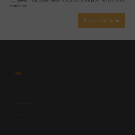
Salvar meus dados neste navegador para a próxima vez que eu
comentar.
Saes
Início
Quem Somos
Atuação
Equipe
Newsletter