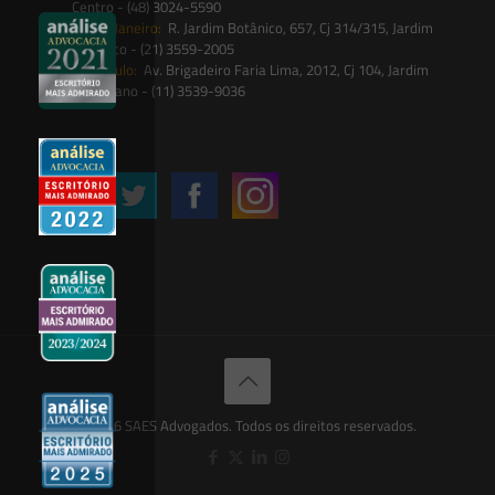
Centro - (48) 3024-5590
Rio de Janeiro:
R. Jardim Botânico, 657, Cj 314/315, Jardim
Botânico - (21) 3559-2005
São Paulo:
Av. Brigadeiro Faria Lima, 2012, Cj 104, Jardim
Paulistano - (11) 3539-9036
Siga-nos
© 2026 SAES Advogados. Todos os direitos reservados.