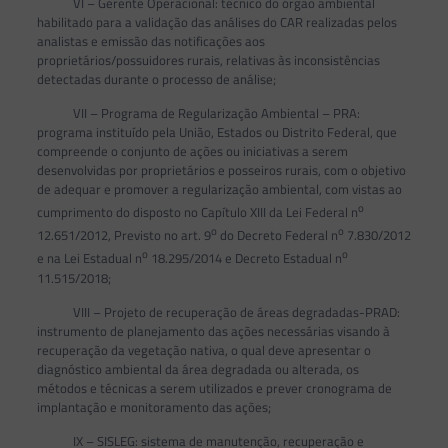
VI – Gerente Operacional: técnico do órgão ambiental
habilitado para a validação das análises do CAR realizadas pelos
analistas e emissão das notificações aos
proprietários/possuidores rurais, relativas às inconsistências
detectadas durante o processo de análise;
VII – Programa de Regularização Ambiental – PRA:
programa instituído pela União, Estados ou Distrito Federal, que
compreende o conjunto de ações ou iniciativas a serem
desenvolvidas por proprietários e posseiros rurais, com o objetivo
de adequar e promover a regularização ambiental, com vistas ao
o
cumprimento do disposto no Capítulo XIII da Lei Federal n
o
o
12.651/2012, Previsto no art. 9
do Decreto Federal n
7.830/2012
o
o
e na Lei Estadual n
18.295/2014 e Decreto Estadual n
11.515/2018;
VIII – Projeto de recuperação de áreas degradadas-PRAD:
instrumento de planejamento das ações necessárias visando à
recuperação da vegetação nativa, o qual deve apresentar o
diagnóstico ambiental da área degradada ou alterada, os
métodos e técnicas a serem utilizados e prever cronograma de
implantação e monitoramento das ações;
IX – SISLEG: sistema de manutenção, recuperação e