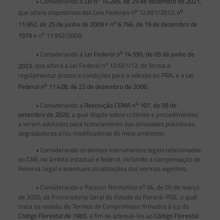
• Considerando a
Lei n
14.285, de 29 de dezembro de 2021
,
o
o
que altera dispositivos das Leis Federais n
12.651/2012,
n
o
11.952, de 25 de junho de 2009
e
n
6.766, de 19 de dezembro de
o
1979
e n
11.952/2009;
o
• Considerando a
Lei Federal n
14.595, de 05 de junho de
o
2023
, que altera a Lei Federal n
12.651/12, de forma a
regulamentar prazos e condições para a adesão ao PRA, e a
Lei
o
Federal n
11.428, de 22 de dezembro de 2006
;
o
• Considerando a
Resolução CEMA n
107, de 09 de
setembro de 2020
, a qual dispõe sobre critérios e procedimentos
a serem adotados para licenciamento das atividades poluidoras,
degradadoras e/ou modificadoras do meio ambiente;
• Considerando os demais instrumentos legais relacionados
ao CAR, no âmbito estadual e federal, incluindo a compensação de
Reserva Legal e eventuais atualizações das normas vigentes;
o
• Considerando o Parecer Normativo n
04, de 05 de março
de 2020, da Procuradoria Geral do Estado do Paraná-PGE, o qual
trata da revisão de Termos de Compromisso firmados à luz do
Código Florestal de 1965
, a fim de adequá-los ao
Código Florestal