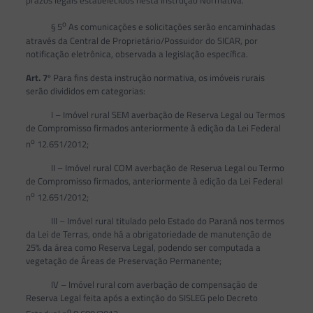
prazos legais estabelecidos nesta Instrução Normativa.
o
§ 5
As comunicações e solicitações serão encaminhadas
através da Central de Proprietário/Possuidor do SICAR, por
notificação eletrônica, observada a legislação específica.
Art. 7
º Para fins desta instrução normativa, os imóveis rurais
serão divididos em categorias:
I – Imóvel rural SEM averbação de Reserva Legal ou Termos
de Compromisso firmados anteriormente à edição da Lei Federal
o
n
12.651/2012;
II – Imóvel rural COM averbação de Reserva Legal ou Termo
de Compromisso firmados, anteriormente à edição da Lei Federal
o
n
12.651/2012;
III – Imóvel rural titulado pelo Estado do Paraná nos termos
da Lei de Terras, onde há a obrigatoriedade de manutenção de
25% da área como Reserva Legal, podendo ser computada a
vegetação de Áreas de Preservação Permanente;
IV – Imóvel rural com averbação de compensação de
Reserva Legal feita após a extinção do SISLEG pelo Decreto
o