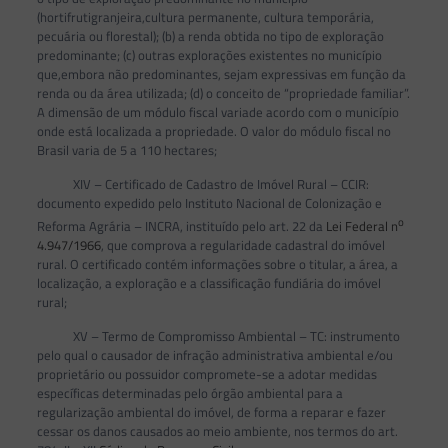
(hortifrutigranjeira,cultura permanente, cultura temporária,
pecuária ou florestal); (b) a renda obtida no tipo de exploração
predominante; (c) outras explorações existentes no município
que,embora não predominantes, sejam expressivas em função da
renda ou da área utilizada; (d) o conceito de “propriedade familiar”.
A dimensão de um módulo fiscal variade acordo com o município
onde está localizada a propriedade. O valor do módulo fiscal no
Brasil varia de 5 a 110 hectares;
XIV – Certificado de Cadastro de Imóvel Rural – CCIR:
documento expedido pelo Instituto Nacional de Colonização e
o
Reforma Agrária – INCRA, instituído pelo art. 22 da
Lei Federal n
4.947/1966
, que comprova a regularidade cadastral do imóvel
rural. O certificado contém informações sobre o titular, a área, a
localização, a exploração e a classificação fundiária do imóvel
rural;
XV – Termo de Compromisso Ambiental – TC: instrumento
pelo qual o causador de infração administrativa ambiental e/ou
proprietário ou possuidor compromete-se a adotar medidas
específicas determinadas pelo órgão ambiental para a
regularização ambiental do imóvel, de forma a reparar e fazer
cessar os danos causados ao meio ambiente, nos termos do art.