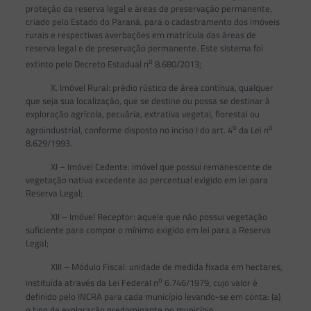
proteção da reserva legal e áreas de preservação permanente,
criado pelo Estado do Paraná, para o cadastramento dos imóveis
rurais e respectivas averbações em matrícula das áreas de
reserva legal e de preservação permanente. Este sistema foi
o
extinto pelo Decreto Estadual n
8.680/2013;
X. Imóvel Rural: prédio rústico de área contínua, qualquer
que seja sua localização, que se destine ou possa se destinar à
exploração agrícola, pecuária, extrativa vegetal, florestal ou
o
o
agroindustrial, conforme disposto no inciso I do art. 4
da Lei n
8.629/1993.
XI – Imóvel Cedente: imóvel que possui remanescente de
vegetação nativa excedente ao percentual exigido em lei para
Reserva Legal;
XII – Imóvel Receptor: aquele que não possui vegetação
suficiente para compor o mínimo exigido em lei para a Reserva
Legal;
XIII – Módulo Fiscal: unidade de medida fixada em hectares,
o
instituída através da Lei Federal n
6.746/1979, cujo valor é
definido pelo INCRA para cada município levando-se em conta: (a)
o tipo de exploração predominante no município