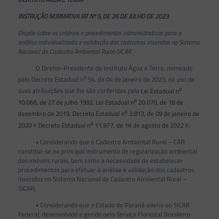
INSTRUÇÃO NORMATIVA IAT Nº 5, DE 26 DE JULHO DE 2023
Dispõe sobre os critérios e procedimentos administrativos para a
análise individualizada e validação dos cadastros inseridos no Sistema
Nacional de Cadastro Ambiental Rural-SICAR.
O Diretor-Presidente do Instituto Água e Terra, nomeado
o
pelo Decreto Estadual n
54, de 04 de janeiro de 2023, no uso de
o
suas atribuições que lhe são conferidas pela
Lei Estadual n
o
10.066, de 27 de julho 1992
,
Lei Estadual n
20.070, de 18 de
o
dezembro de 2019
,
Decreto Estadual n
3.813, de 09 de janeiro de
o
2020
e
Decreto Estadual n
11.977, de 16 de agosto de 2022
e,
• Considerando que o Cadastro Ambiental Rural – CAR
constitui-se no principal instrumento de regularização ambiental
dos imóveis rurais, bem como a necessidade de estabelecer
procedimentos para efetuar a análise e validação dos cadastros
inseridos no Sistema Nacional de Cadastro Ambiental Rural –
SICAR;
• Considerando que o Estado do Paraná aderiu ao SICAR
Federal, desenvolvido e gerido pelo Serviço Florestal Brasileiro-