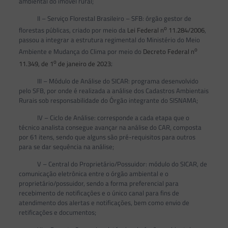
ambiental do imóvel rural;
II – Serviço Florestal Brasileiro – SFB: órgão gestor de
o
florestas públicas, criado por meio da
Lei Federal n
11.284/2006
,
passou a integrar a estrutura regimental do Ministério do Meio
o
Ambiente e Mudança do Clima por meio do
Decreto Federal n
o
11.349, de 1
de janeiro de 2023
;
III – Módulo de Análise do SICAR: programa desenvolvido
pelo SFB, por onde é realizada a análise dos Cadastros Ambientais
Rurais sob responsabilidade do Órgão integrante do SISNAMA;
IV – Ciclo de Análise: corresponde a cada etapa que o
técnico analista consegue avançar na análise do CAR, composta
por 61 itens, sendo que alguns são pré-requisitos para outros
para se dar sequência na análise;
V – Central do Proprietário/Possuidor: módulo do SICAR, de
comunicação eletrônica entre o órgão ambiental e o
proprietário/possuidor, sendo a forma preferencial para
recebimento de notificações e o único canal para fins de
atendimento dos alertas e notificações, bem como envio de
retificações e documentos;