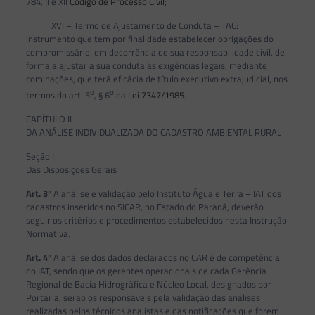
784, II e XII
Código de Processo Civil
;
XVI – Termo de Ajustamento de Conduta – TAC:
instrumento que tem por finalidade estabelecer obrigações do
compromissário, em decorrência de sua responsabilidade civil, de
forma a ajustar a sua conduta às exigências legais, mediante
cominações, que terá eficácia de título executivo extrajudicial, nos
o
o
termos do art. 5
, § 6
da
Lei 7347/1985
.
CAPÍTULO II
DA ANÁLISE INDIVIDUALIZADA DO CADASTRO AMBIENTAL RURAL
Seção I
Das Disposições Gerais
Art. 3
º A análise e validação pelo Instituto Água e Terra – IAT dos
cadastros inseridos no SICAR, no Estado do Paraná, deverão
seguir os critérios e procedimentos estabelecidos nesta Instrução
Normativa.
Art. 4
º A análise dos dados declarados no CAR é de competência
do IAT, sendo que os gerentes operacionais de cada Gerência
Regional de Bacia Hidrográfica e Núcleo Local, designados por
Portaria, serão os responsáveis pela validação das análises
realizadas pelos técnicos analistas e das notificações que forem