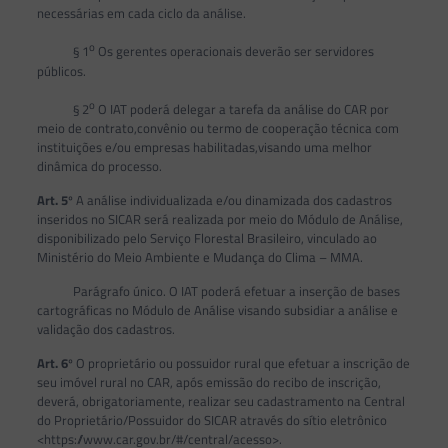
necessárias em cada ciclo da análise.
o
§ 1
Os gerentes operacionais deverão ser servidores
públicos.
o
§ 2
O IAT poderá delegar a tarefa da análise do CAR por
meio de contrato,convênio ou termo de cooperação técnica com
instituições e/ou empresas habilitadas,visando uma melhor
dinâmica do processo.
Art. 5
º A análise individualizada e/ou dinamizada dos cadastros
inseridos no SICAR será realizada por meio do Módulo de Análise,
disponibilizado pelo Serviço Florestal Brasileiro, vinculado ao
Ministério do Meio Ambiente e Mudança do Clima – MMA.
Parágrafo único. O IAT poderá efetuar a inserção de bases
cartográficas no Módulo de Análise visando subsidiar a análise e
validação dos cadastros.
Art. 6
º O proprietário ou possuidor rural que efetuar a inscrição de
seu imóvel rural no CAR, após emissão do recibo de inscrição,
deverá, obrigatoriamente, realizar seu cadastramento na Central
do Proprietário/Possuidor do SICAR através do sítio eletrônico
<https://www.car.gov.br/#/central/acesso>.