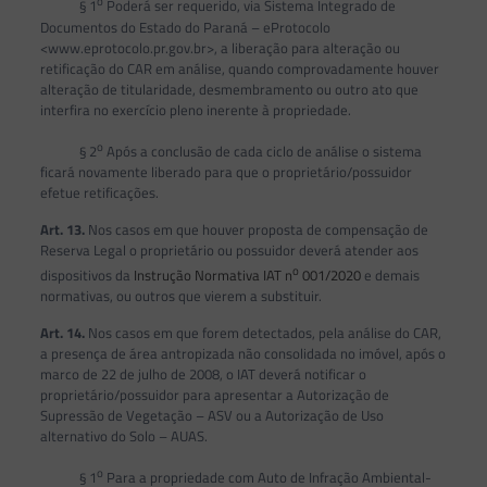
o
§ 1
Poderá ser requerido, via Sistema Integrado de
Documentos do Estado do Paraná – eProtocolo
<www.eprotocolo.pr.gov.br>, a liberação para alteração ou
retificação do CAR em análise, quando comprovadamente houver
alteração de titularidade, desmembramento ou outro ato que
interfira no exercício pleno inerente à propriedade.
o
§ 2
Após a conclusão de cada ciclo de análise o sistema
ficará novamente liberado para que o proprietário/possuidor
efetue retificações.
Art. 13.
Nos casos em que houver proposta de compensação de
Reserva Legal o proprietário ou possuidor deverá atender aos
o
dispositivos da
Instrução Normativa IAT n
001/2020
e demais
normativas, ou outros que vierem a substituir.
Art. 14.
Nos casos em que forem detectados, pela análise do CAR,
a presença de área antropizada não consolidada no imóvel, após o
marco de 22 de julho de 2008, o IAT deverá notificar o
proprietário/possuidor para apresentar a Autorização de
Supressão de Vegetação – ASV ou a Autorização de Uso
alternativo do Solo – AUAS.
o
§ 1
Para a propriedade com Auto de Infração Ambiental-