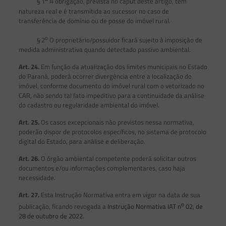
§ 1
A obrigação, prevista no caput deste artigo, tem
natureza real e é transmitida ao sucessor no caso de
transferência de domínio ou de posse do imóvel rural.
o
§ 2
O proprietário/possuidor ficará sujeito à imposição de
medida administrativa quando detectado passivo ambiental.
Art. 24.
Em função da atualização dos limites municipais no Estado
do Paraná, poderá ocorrer divergência entre a localização do
imóvel, conforme documento do imóvel rural com o vetorizado no
CAR, não sendo tal fato impeditivo para a continuidade da análise
do cadastro ou regularidade ambiental do imóvel.
Art. 25.
Os casos excepcionais não previstos nessa normativa,
poderão dispor de protocolos específicos, no sistema de protocolo
digital do Estado, para análise e deliberação.
Art. 26.
O órgão ambiental competente poderá solicitar outros
documentos e/ou informações complementares, caso haja
necessidade.
Art. 27.
Esta Instrução Normativa entra em vigor na data de sua
o
publicação, ficando revogada a
Instrução Normativa IAT n
02, de
28 de outubro de 2022
.