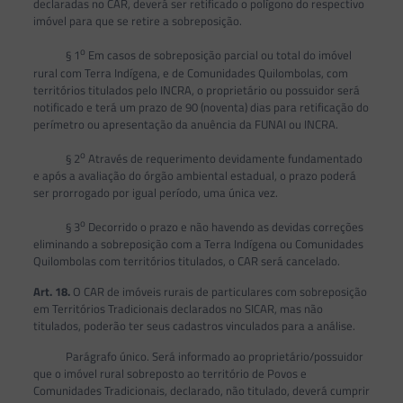
declaradas no CAR, deverá ser retificado o polígono do respectivo
imóvel para que se retire a sobreposição.
o
§ 1
Em casos de sobreposição parcial ou total do imóvel
rural com Terra Indígena, e de Comunidades Quilombolas, com
territórios titulados pelo INCRA, o proprietário ou possuidor será
notificado e terá um prazo de 90 (noventa) dias para retificação do
perímetro ou apresentação da anuência da FUNAI ou INCRA.
o
§ 2
Através de requerimento devidamente fundamentado
e após a avaliação do órgão ambiental estadual, o prazo poderá
ser prorrogado por igual período, uma única vez.
o
§ 3
Decorrido o prazo e não havendo as devidas correções
eliminando a sobreposição com a Terra Indígena ou Comunidades
Quilombolas com territórios titulados, o CAR será cancelado.
Art. 18.
O CAR de imóveis rurais de particulares com sobreposição
em Territórios Tradicionais declarados no SICAR, mas não
titulados, poderão ter seus cadastros vinculados para a análise.
Parágrafo único. Será informado ao proprietário/possuidor
que o imóvel rural sobreposto ao território de Povos e
Comunidades Tradicionais, declarado, não titulado, deverá cumprir