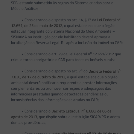
SFB, estando submetido às regras do Sistema criadas para o
Módulo Análise;
o
o
• Considerando o disposto no art. 14, § 1
da
Lei Federal n
12.651, de 25 de maio de 2012
, o qual estabelece que o órgão
estadual integrante do Sistema Nacional do Meio Ambiente –
SISNAMA ou instituição por ele habilitado deverá aprovar a
localização da Reserva Legal-RL após a inclusão do imóvel no CAR;
o
• Considerando o art. 29 da Lei Federal n
12.651/2012 que
criou e tornou obrigatório o CAR para todos os imóveis rurais;
o
o
• Considerando o disposto no art. 7
do
Decreto Federal n
7.830, de 17 de outubro de 2012
, o qual estabelece que o órgão
ambiental deverá notificar o requerente a prestar informações
complementares ou promover correções e adequações das
informações prestadas quando detectadas pendências ou
inconsistências das informações declaradas no CAR;
o
• Considerando o
Decreto Estadual n
8.680, de 06 de
agosto de 2013
, que dispõe sobre a instituição SICAR/PR e adota
demais providências;
o
• Considerando a
Instrução Normativa n
02, de 06 de maio