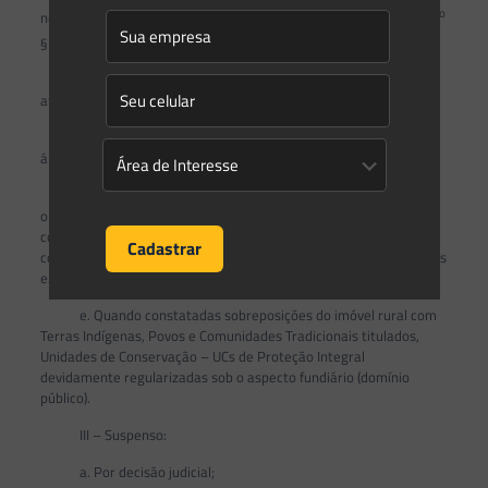
o
notificações emitidas pelo IAT, conforme prazo definido no art. 11
o
§ 5
da presente Instrução Normativa;
b. Quando constatado que o proprietário/possuidor não
atendeu de maneira completa a notificação;
c. Quando constatada sobreposição do imóvel rural com
áreas embargadas, pelos órgãos competentes;
d. Quando identificada sobreposição entre imóveis rurais e
o proprietário/possuidor não apresentar documentos
comprobatórios da resolução mansa e pacífica ou judicial, da
concordância dos limites das propriedades entre os confrontantes
e/ou retificar o perímetro no CAR, após devidamente notificado;
e. Quando constatadas sobreposições do imóvel rural com
Terras Indígenas, Povos e Comunidades Tradicionais titulados,
Unidades de Conservação – UCs de Proteção Integral
devidamente regularizadas sob o aspecto fundiário (domínio
público).
III – Suspenso:
a. Por decisão judicial;