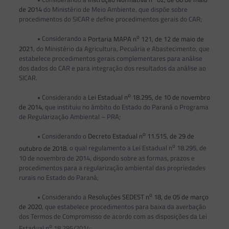
de 2014
do Ministério de Meio Ambiente, que dispõe sobre
procedimentos do SICAR e define procedimentos gerais do CAR;
o
• Considerando a
Portaria MAPA n
121, de 12 de maio de
2021
, do Ministério da Agricultura, Pecuária e Abastecimento, que
estabelece procedimentos gerais complementares para análise
dos dados do CAR e para integração dos resultados da análise ao
SICAR.
o
• Considerando a
Lei Estadual n
18.295, de 10 de novembro
de 2014
, que instituiu no âmbito do Estado do Paraná o Programa
de Regularização Ambiental – PRA;
o
• Considerando o
Decreto Estadual n
11.515, de 29 de
o
outubro de 2018
, o qual regulamento a Lei Estadual n
18.295, de
10 de novembro de 2014, dispondo sobre as formas, prazos e
procedimentos para a regularização ambiental das propriedades
rurais no Estado do Paraná;
o
• Considerando a
Resoluções SEDEST n
18, de 05 de março
de 2020
, que estabelece procedimentos para baixa da averbação
dos Termos de Compromisso de acordo com as disposições da Lei
o
Estadual n
18.295/2014;