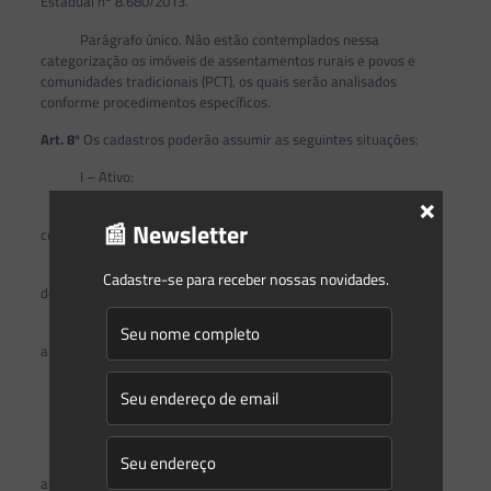
Estadual n
8.680/2013.
Parágrafo único. Não estão contemplados nessa
categorização os imóveis de assentamentos rurais e povos e
comunidades tradicionais (PCT), os quais serão analisados
conforme procedimentos específicos.
Art. 8
º Os cadastros poderão assumir as seguintes situações:
I – Ativo:
×
a. Quando analisadas as informações declaradas no CAR e
📰 Newsletter
constatada a regularidade das informações prestadas;
b. Após o atendimento da notificação emitida pelo IAT,
Cadastre-se para receber nossas novidades.
dentro do prazo estabelecido;
c. Após concluída a inscrição no CAR sem pendências
automáticas identificadas pelo sistema;
d. Enquanto o IAT não iniciar a análise do cadastro.
II – Pendente:
a. Enquanto não forem cumpridas as obrigações de
atualização/correção das informações decorrentes de