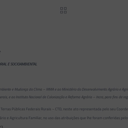
R
RIAL E SOCIOAMBIENTAL
Ambiente e Mudança do Clima – MMA e ao Ministério do Desenvolvimento Agrário e Agric
ais, e ao Instituto Nacional de Colonização e Reforma Agrária – Incra, para fins de reg
 Terras Públicas Federais Rurais – CTD, neste ato representada pelo seu Coord
io e Agricultura Familiar, no uso das atribuições que lhe foram conferidas pelos i
23
,