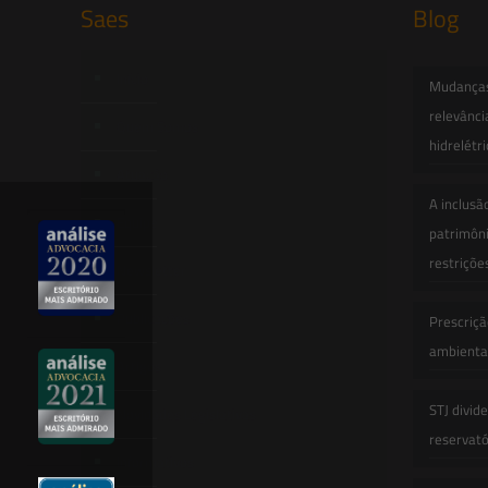
Saes
Blog
Início
Mudanças 
relevânci
Quem Somos
hidrelétr
Atuação
A inclusã
Equipe
patrimôni
restriçõe
Newsletter
Publicações
Prescriçã
ambiental
Artigos
STJ divid
Novidades Legislativas
reservatór
Informativos