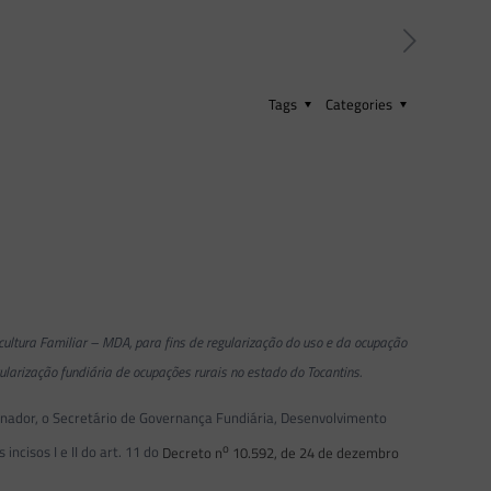
Tags
Categories
ultura Familiar – MDA, para fins de regularização do uso e da ocupação
ularização fundiária de ocupações rurais no estado do Tocantins.
enador, o Secretário de Governança Fundiária, Desenvolvimento
o
ncisos I e II do art. 11 do
Decreto n
10.592, de 24 de dezembro