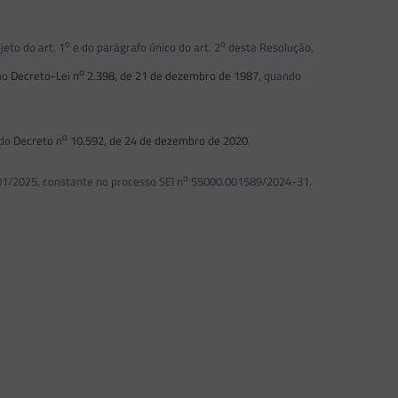
o
o
eto do art. 1
e do parágrafo único do art. 2
desta Resolução,
o
 no
Decreto-Lei n
2.398, de 21 de dezembro de 1987
, quando
o
 do
Decreto n
10.592, de 24 de dezembro de 2020
.
o
1/2025, constante no processo SEI n
55000.001589/2024-31.