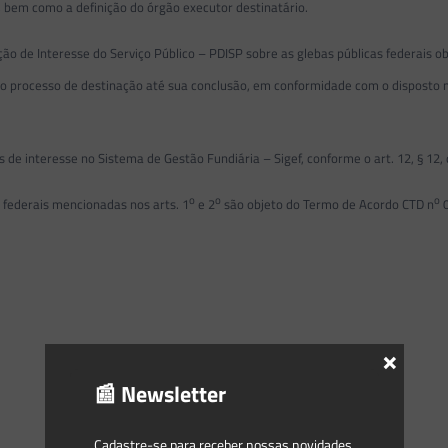
, bem como a definição do órgão executor destinatário.
de Interesse do Serviço Público – PDISP sobre as glebas públicas federais obj
a do processo de destinação até sua conclusão, em conformidade com o disposto
e interesse no Sistema de Gestão Fundiária – Sigef, conforme o art. 12, § 12,
o
o
o
 federais mencionadas nos arts. 1
e 2
são objeto do Termo de Acordo CTD n
0
×
📰 Newsletter
Cadastre-se para receber nossas novidades.