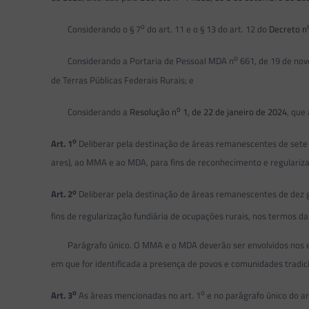
o
Considerando o § 7
do art. 11 e o § 13 do art. 12 do
Decreto n
o
Considerando a Portaria de Pessoal MDA n
661, de 19 de nov
de Terras Públicas Federais Rurais; e
o
Considerando a
Resolução n
1, de 22 de janeiro de 2024
, que
o
Art. 1
Deliberar pela destinação de áreas remanescentes de sete gl
ares), ao MMA e ao MDA, para fins de reconhecimento e regulariza
o
Art. 2
Deliberar pela destinação de áreas remanescentes de dez gle
fins de regularização fundiária de ocupações rurais, nos termos d
Parágrafo único. O MMA e o MDA deverão ser envolvidos nos estu
em que for identificada a presença de povos e comunidades tradici
o
o
Art. 3
As áreas mencionadas no art. 1
e no parágrafo único do ar