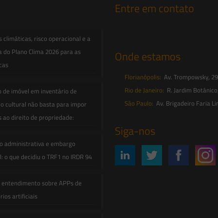
Entre em contato
contato@saesadvogados.com.br
climáticas, risco operacional e a
a do Plano Clima 2026 para as
Onde estamos
icas
Florianópolis:
Av. Trompowsky, 291,
Rio de Janeiro:
R. Jardim Botânico
o de imóvel em inventário de
São Paulo:
Av. Brigadeiro Faria Li
o cultural não basta para impor
s ao direito de propriedade:
Siga-nos
o administrativa e embargo
: o que decidiu o TRF1 no IRDR 94
e entendimento sobre APPs de
ios artificiais