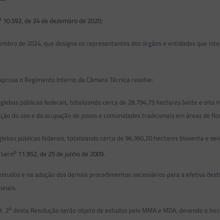
o
10.592, de 24 de dezembro de 2020
;
embro de 2024, que designa os representantes dos órgãos e entidades que int
 aprova o Regimento Interno da Câmara Técnica resolve:
ebas públicas federais, totalizando cerca de 28.794,75 hectares (vinte e oito m
ção do uso e da ocupação de povos e comunidades tradicionais em áreas de flor
bas públicas federais, totalizando cerca de 96.360,20 hectares (noventa e seis m
o
a
Lei n
11.952, de 25 de junho de 2009
.
dos e na adoção dos demais procedimentos necessários para a efetiva destina
onais.
o
t. 2
desta Resolução serão objeto de estudos pelo MMA e MDA, devendo o Incra