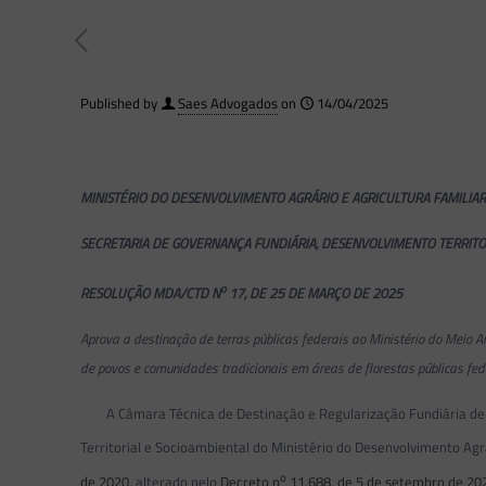
Published by
Saes Advogados
on
14/04/2025
MINISTÉRIO DO DESENVOLVIMENTO AGRÁRIO E AGRICULTURA FAMILIA
SECRETARIA DE GOVERNANÇA FUNDIÁRIA, DESENVOLVIMENTO TERRITO
o
RESOLUÇÃO MDA/CTD N
17, DE 25 DE MARÇO DE 2025
Aprova a destinação de terras públicas federais ao Ministério do Meio 
de povos e comunidades tradicionais em áreas de florestas públicas feder
A Câmara Técnica de Destinação e Regularização Fundiária de
Territorial e Socioambiental do Ministério do Desenvolvimento Agrár
o
de 2020
, alterado pelo
Decreto n
11.688, de 5 de setembro de 20