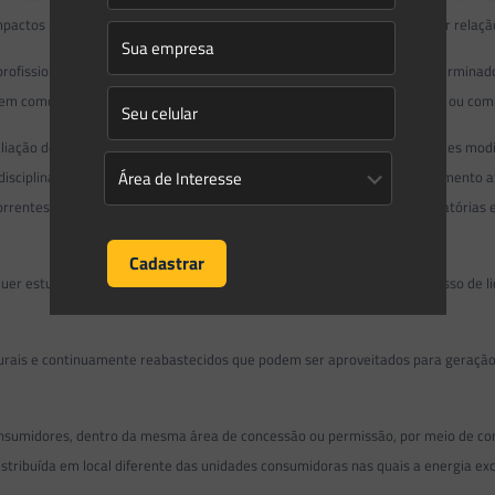
pactos positivos identificados nos estudos ambientais, devendo guardar relação
fissionais habilitados, tendo por objetivo a caracterização de um determinad
m como o estabelecimento de medidas mitigadoras, potencializadoras ou compe
ação dos impactos ambientais decorrentes da implantação de atividades modi
isciplinar e utilizado para avaliar a viabilidade ambiental do empreendimento at
ecorrentes da atividade, da definição das medidas mitigadoras e compensatóri
estudos solicitados pelo órgão ambiental a fim de subsidiar o processo de li
is e continuamente reabastecidos que podem ser aproveitados para geração de e
umidores, dentro da mesma área de concessão ou permissão, por meio de consór
tribuída em local diferente das unidades consumidoras nas quais a energia e