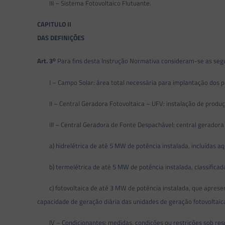
III – Sistema Fotovoltaico Flutuante.
CAPITULO II
DAS DEFINIÇÕES
o
Art. 3
Para fins desta Instrução Normativa consideram-se as segu
I – Campo Solar: área total necessária para implantação dos pai
II – Central Geradora Fotovoltaica – UFV: instalação de produção 
III – Central Geradora de Fonte Despachável: central geradora q
a) hidrelétrica de até 5 MW de potência instalada, incluídas aqu
b) termelétrica de até 5 MW de potência instalada, classificada
c) fotovoltaica de até 3 MW de potência instalada, que aprese
capacidade de geração diária das unidades de geração fotovoltaic
IV – Condicionantes: medidas, condições ou restrições sob respo