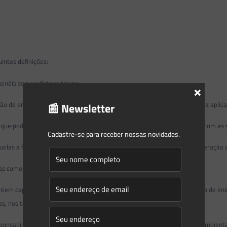
intes definições:
néis solares/fotovoltaicos;
×
de energia elétrica a partir do aproveitamento da radiação solar sob a aplicaç
📰 Newsletter
ue pode ser despachada por meio de um controlador local ou remoto, com as s
Cadastre-se para receber nossas novidades.
elas a fio d’água que possuam viabilidade de controle variável de sua geração 
s como cogeração qualificada, ou movida à biomassa ou biogás; ou
ntem capacidade de modulação de geração por meio de armazenamento de ener
as, nos termos do art. 655-B;
nsabilidade do empreendedor, estabelecidas no âmbito das licenças ambientais