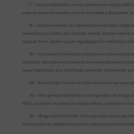
X – Geração Distribuída: centrais geradoras de energia elétrica,
podendo operar em paralelo ou de forma isolada e despachada, ou
XI – Licença Ambiental: ato administrativo pelo qual o órgão a
pessoa física ou jurídica, para localizar, instalar, ampliar e ope
qualquer forma, possam causar degradação e/ou modificação amb
XII – Licenciamento Ambiental: procedimento administrativo pelo 
ampliação, operação e encerramento de empreendimentos e ativida
causar degradação e/ou modificação ambiental, considerando as di
XIII – Manutenção: Conjunto de ações necessárias para que um 
XIV – Microgeração Distribuída: central geradora de energia elé
ANEEL, ou fontes renováveis de energia elétrica, conectada na red
XV – Minigeração Distribuída: central geradora de energia elétr
de instalações de unidade consumidora, que possua potência inst