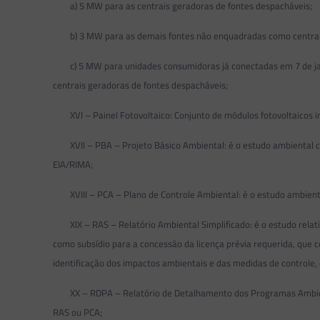
a) 5 MW para as centrais geradoras de fontes despacháveis;
b) 3 MW para as demais fontes não enquadradas como centrais 
c) 5 MW para unidades consumidoras já conectadas em 7 de jane
centrais geradoras de fontes despacháveis;
XVI – Painel Fotovoltaico: Conjunto de módulos fotovoltaicos i
XVII – PBA – Projeto Básico Ambiental: é o estudo ambiental c
EIA/RIMA;
XVIII – PCA – Plano de Controle Ambiental: é o estudo ambienta
XIX – RAS – Relatório Ambiental Simplificado: é o estudo relati
como subsídio para a concessão da licença prévia requerida, que 
identificação dos impactos ambientais e das medidas de controle
XX – RDPA – Relatório de Detalhamento dos Programas Ambienta
RAS ou PCA;