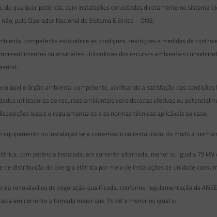
 de qualquer potência, com instalações conectadas diretamente no sistema elét
 não, pelo Operador Nacional do Sistema Elétrico – ONS;
mbiental competente estabelece as condições, restrições e medidas de control
rar empreendimentos ou atividades utilizadoras dos recursos ambientais consider
iental;
qual o órgão ambiental competente, verificando a satisfação das condições lega
des utilizadoras de recursos ambientais consideradas efetivas ou potencialme
sposições legais e regulamentares e as normas técnicas aplicáveis ao caso;
equipamento ou instalação seja conservado ou restaurado, de modo a perman
trica, com potência instalada, em corrente alternada, menor ou igual a 75 kW 
e de distribuição de energia elétrica por meio de instalações de unidade consum
ica renovável ou de cogeração qualificada, conforme regulamentação da ANEEL,
alada em corrente alternada maior que 75 kW e menor ou igual a: