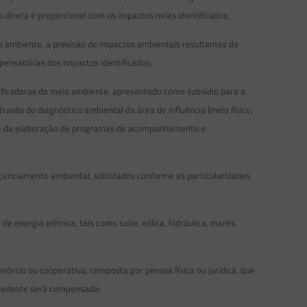
 direta e proporcional com os impactos neles identificados;
o ambiente, a previsão de impactos ambientais resultantes da
nsatórias dos impactos identificados;
ficadoras do meio ambiente, apresentado como subsídio para a
ravés do diagnóstico ambiental da área de influência (meio físico,
as e da elaboração de programas de acompanhamento e
cenciamento ambiental, solicitados conforme as particularidades
nergia elétrica, tais como solar, eólica, hidráulica, marés,
cio ou cooperativa, composta por pessoa física ou jurídica, que
xcedente será compensada;