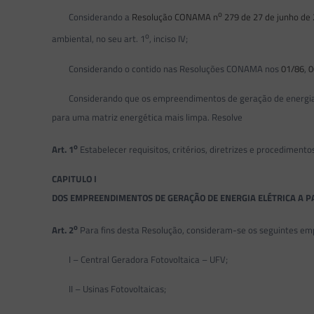
o
Considerando a
Resolução CONAMA n
279 de 27 de junho de
o
ambiental, no seu art. 1
, inciso IV;
Considerando o contido nas Resoluções CONAMA nos
01/86
,
0
Considerando que os empreendimentos de geração de energia elét
para uma matriz energética mais limpa. Resolve
o
Art. 1
Estabelecer requisitos, critérios, diretrizes e procedimen
CAPITULO I
DOS EMPREENDIMENTOS DE GERAÇÃO DE ENERGIA ELÉTRICA A P
o
Art. 2
Para fins desta Resolução, consideram-se os seguintes e
I – Central Geradora Fotovoltaica – UFV;
II – Usinas Fotovoltaicas;