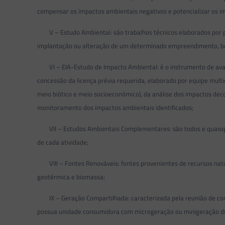
compensar os impactos ambientais negativos e potencializar os im
V – Estudo Ambiental: são trabalhos técnicos elaborados por pro
implantação ou alteração de um determinado empreendimento, be
VI – EIA-Estudo de Impacto Ambiental: é o instrumento de avali
concessão da licença prévia requerida, elaborado por equipe multid
meio biótico e meio socioeconômico), da análise dos impactos d
monitoramento dos impactos ambientais identificados;
VII – Estudos Ambientais Complementares: são todos e quaisquer 
de cada atividade;
VIII – Fontes Renováveis: fontes provenientes de recursos natura
geotérmica e biomassa;
IX – Geração Compartilhada: caracterizada pela reunião de cons
possua unidade consumidora com microgeração ou minigeração dis