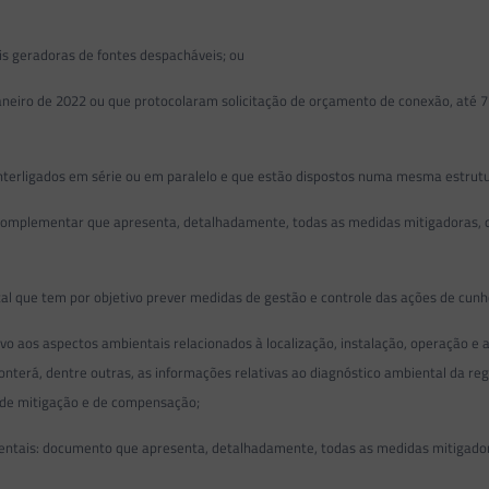
geradoras de fontes despacháveis; ou
iro de 2022 ou que protocolaram solicitação de orçamento de conexão, até 
nterligados em série ou em paralelo e que estão dispostos numa mesma estrutu
omplementar que apresenta, detalhadamente, todas as medidas mitigadoras, 
l que tem por objetivo prever medidas de gestão e controle das ações de cu
vo aos aspectos ambientais relacionados à localização, instalação, operação 
conterá, dentre outras, as informações relativas ao diagnóstico ambiental da r
, de mitigação e de compensação;
is: documento que apresenta, detalhadamente, todas as medidas mitigadora