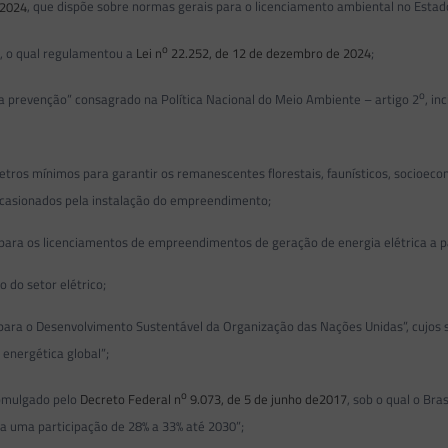
 2024
, que dispõe sobre normas gerais para o licenciamento ambiental no Estado
o
5
, o qual regulamentou a
Lei n
22.252, de 12 de dezembro de 2024
;
o
 prevenção” consagrado na Política Nacional do Meio Ambiente – artigo 2
, in
 mínimos para garantir os remanescentes florestais, faunísticos, socioeconôm
ocasionados pela instalação do empreendimento;
 os licenciamentos de empreendimentos de geração de energia elétrica a part
do setor elétrico;
 o Desenvolvimento Sustentável da Organização das Nações Unidas”, cujos si
energética global”;
o
omulgado pelo
Decreto Federal n
9.073, de 5 de junho de2017
, sob o qual o Br
ara uma participação de 28% a 33% até 2030”;