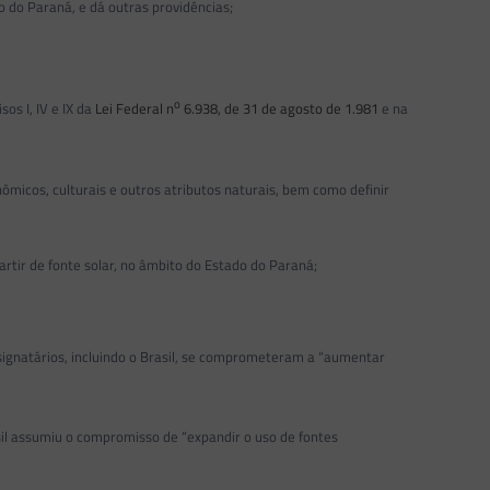
 do Paraná, e dá outras providências;
o
cisos I, IV e IX da
Lei Federal n
6.938, de 31 de agosto de 1.981
e na
icos, culturais e outros atributos naturais, bem como definir
ir de fonte solar, no âmbito do Estado do Paraná;
gnatários, incluindo o Brasil, se comprometeram a “aumentar
asil assumiu o compromisso de “expandir o uso de fontes