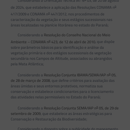
Considerando a Orientação Técnica IAT N
03, de 20 de agosto
o
de 2024, que estabelece a aplicação das Resoluções CONAMA n
o
417/2009 e CONAMA n
447/2012, nos procedimentos de
caracterização da vegetação e seus estágios sucessionais nas
áreas localizadas na planície litorânea no estado do Paraná;
Considerando a
Resolução do Conselho Nacional do Meio
o
Ambiente – CONAMA n
423, de 12 de abril de 2010
, que dispõe
sobre parâmetros básicos para identificação e análise da
vegetação primária e dos estágios sucessionais da vegetação
secundária nos Campos de Altitude, associados ou abrangidos
pela Mata Atlântica;
o
Considerando a
Resolução Conjunta IBAMA/SEMA/IAP n
05,
de 28 de março de 2008
, que define critérios para avaliação das
áreas úmidas e seus entornos protetivos, normatiza sua
conservação e estabelece condicionantes para o licenciamento
das atividades nelas permissíveis no Estado do Paraná;
o
Considerando a
Resolução Conjunta SEMA/IAP n
05, de 29 de
setembro de 2009
, que estabelece as áreas estratégicas para
Conservação e Restauração da Biodiversidade;
Considerando o disposto sobre a publicidade do mapeamento