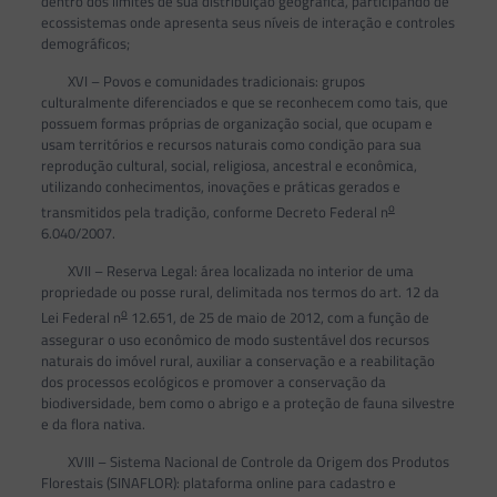
dentro dos limites de sua distribuição geográfica, participando de
ecossistemas onde apresenta seus níveis de interação e controles
demográficos;
XVI – Povos e comunidades tradicionais: grupos
culturalmente diferenciados e que se reconhecem como tais, que
possuem formas próprias de organização social, que ocupam e
usam territórios e recursos naturais como condição para sua
reprodução cultural, social, religiosa, ancestral e econômica,
utilizando conhecimentos, inovações e práticas gerados e
o
transmitidos pela tradição, conforme Decreto Federal n
6.040/2007.
XVII – Reserva Legal: área localizada no interior de uma
propriedade ou posse rural, delimitada nos termos do art. 12 da
o
Lei Federal n
12.651, de 25 de maio de 2012, com a função de
assegurar o uso econômico de modo sustentável dos recursos
naturais do imóvel rural, auxiliar a conservação e a reabilitação
dos processos ecológicos e promover a conservação da
biodiversidade, bem como o abrigo e a proteção de fauna silvestre
e da flora nativa.
XVIII – Sistema Nacional de Controle da Origem dos Produtos
Florestais (SINAFLOR): plataforma online para cadastro e