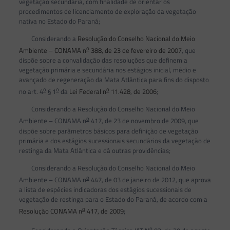
vegetação secundária, com finalidade de orientar os
procedimentos de licenciamento de exploração da vegetação
nativa no Estado do Paraná;
Considerando a
Resolução do Conselho Nacional do Meio
o
Ambiente – CONAMA n
388, de 23 de fevereiro de 2007
, que
dispõe sobre a convalidação das resoluções que definem a
vegetação primária e secundária nos estágios inicial, médio e
avançado de regeneração da Mata Atlântica para fins do disposto
o
o
o
no art. 4
§ 1
da
Lei Federal n
11.428, de 2006
;
Considerando a Resolução do Conselho Nacional do Meio
o
Ambiente – CONAMA n
417, de 23 de novembro de 2009, que
dispõe sobre parâmetros básicos para definição de vegetação
primária e dos estágios sucessionais secundários da vegetação de
restinga da Mata Atlântica e dá outras providências;
Considerando a Resolução do Conselho Nacional do Meio
o
Ambiente – CONAMA n
447, de 03 de janeiro de 2012, que aprova
a lista de espécies indicadoras dos estágios sucessionais de
vegetação de restinga para o Estado do Paraná, de acordo com a
o
Resolução CONAMA n
417, de 2009
;
o