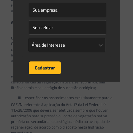
regularização fundiária, como modalidade de compensação
ambiental.
o
Art. 4
Esta Instrução Normativa tem por objetivos:
I – definir as modalidades que poderão ser adotadas para a
Compensação Ambiental por Supressão de Vegetação Nativa –
CASVN, com a finalidade de mitigar o impacto e os danos
causados pela supressão de vegetação nativa, visando ganho
ambiental e incremento de serviços ambientais advindos das
ações de compensação;
II – dispor sobre as proporções para a compensação da
vegetação, por modalidade, Considerando como fatores as
características da vegetação nativa a ser suprimida, sua
fitofisionomia e seu estágio de sucessão ecológica;
III – especificar os procedimentos exclusivamente para a
o
CASVN, referente à aplicação do Art. 17 da Lei Federal n
11.428/2006 que deverá ser efetivada sempre que houver
autorização para supressão ou corte de vegetação nativa
primária ou secundária nos estágios médio ou avançado de
regeneração, de acordo com o disposto nesta Instrução
normativa; e