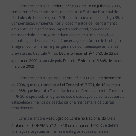
o
Considerando a
Lei Federal n
9.985, de 18 de julho de 2000
,
com alterações posteriores, que institui o Sistema Nacional de
Unidades de Conservação – SNUC, determina, em seu artigo 36, a
Compensação Ambiental nos procedimentos de licenciamento
ambiental de significativo impacto ambiental, cabendo ao
empreendedor a obrigatoriedade de apoiar a implantação e
manutenção de Unidades de Conservação do Grupo de Proteção
Integral, conforme as regras gerais da compensação ambiental
o
previstas no Capítulo VIII do
Decreto Federal n
4.340, de 22 de
o
agosto de 2002
, alterado pelo
Decreto Federal n
6.848, de 14 de
maio de 2009
;
o
Considerando o
Decreto Federal n
5.300, de 7 de dezembro
o
de 2004
, que regulamenta a
Lei Federal n
7.661, de 16 de maio
de 1988
, que institui o Plano Nacional de Gerenciamento Costeiro
– PNGC, dispõe sobre regras de uso e ocupação da zona costeira e
estabelece critérios de gestão da orla marítima, e dá outras
providências;
Considerando a
Resolução do Conselho Nacional do Meio
o
Ambiente – CONAMA n
2, de 18 de março de 1994
, que define
formações vegetais primárias e estágios sucessionais de