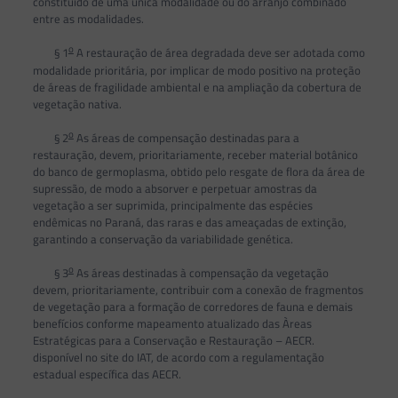
constituído de uma única modalidade ou do arranjo combinado
entre as modalidades.
o
§ 1
A restauração de área degradada deve ser adotada como
modalidade prioritária, por implicar de modo positivo na proteção
de áreas de fragilidade ambiental e na ampliação da cobertura de
vegetação nativa.
o
§ 2
As áreas de compensação destinadas para a
restauração, devem, prioritariamente, receber material botânico
do banco de germoplasma, obtido pelo resgate de flora da área de
supressão, de modo a absorver e perpetuar amostras da
vegetação a ser suprimida, principalmente das espécies
endêmicas no Paraná, das raras e das ameaçadas de extinção,
garantindo a conservação da variabilidade genética.
o
§ 3
As áreas destinadas à compensação da vegetação
devem, prioritariamente, contribuir com a conexão de fragmentos
de vegetação para a formação de corredores de fauna e demais
benefícios conforme mapeamento atualizado das Àreas
Estratégicas para a Conservação e Restauração – AECR.
disponível no site do IAT, de acordo com a regulamentação
estadual específica das AECR.