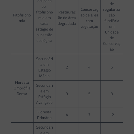
ocupada
de
por
Conservaç
regulariza
fitofisiono
Restauraç
Fitofisiono
ão de área
ção
mia em
ão de área
mia
com
fundiária
cada
degradada
vegetação
em
estágio de
Unidade
sucessão
de
ecológica
Conservaç
ão
Secundári
a em
2
4
6
Estágio
Médio
Floresta
Secundári
Ombrófila
a em
Densa
3
5
8
Estágio
Avançado
Floresta
4
7
12
Primária
Secundári
a em