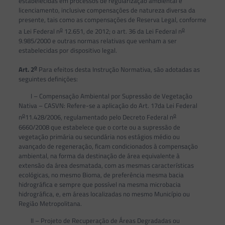
estabelecidas em processos de regularização ambiental e
licenciamento, inclusive compensações de natureza diversa da
presente, tais como as compensações de Reserva Legal, conforme
o
o
a Lei Federal n
12.651, de 2012; o art. 36 da Lei Federal n
9.985/2000 e outras normas relativas que venham a ser
estabelecidas por dispositivo legal.
o
Art. 2
Para efeitos desta Instrução Normativa, são adotadas as
seguintes definições:
I – Compensação Ambiental por Supressão de Vegetação
Nativa – CASVN: Refere-se a aplicação do Art. 17da Lei Federal
o
o
n
11.428/2006, regulamentado pelo Decreto Federal n
6660/2008 que estabelece que o corte ou a supressão de
vegetação primária ou secundária nos estágios médio ou
avançado de regeneração, ficam condicionados à compensação
ambiental, na forma da destinação de área equivalente à
extensão da área desmatada, com as mesmas características
ecológicas, no mesmo Bioma, de preferência mesma bacia
hidrográfica e sempre que possível na mesma microbacia
hidrográfica, e, em áreas localizadas no mesmo Município ou
Região Metropolitana.
II – Projeto de Recuperação de Áreas Degradadas ou