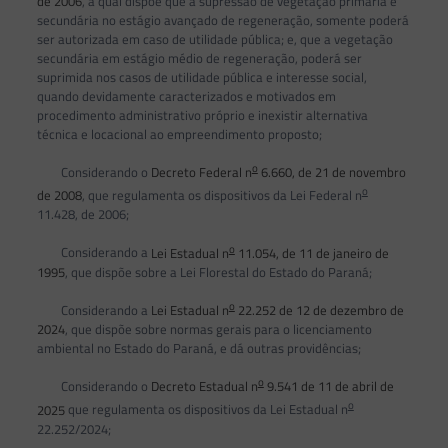
de 2006
, a qual dispõe que a supressão de vegetação primária e
secundária no estágio avançado de regeneração, somente poderá
ser autorizada em caso de utilidade pública; e, que a vegetação
secundária em estágio médio de regeneração, poderá ser
suprimida nos casos de utilidade pública e interesse social,
quando devidamente caracterizados e motivados em
procedimento administrativo próprio e inexistir alternativa
técnica e locacional ao empreendimento proposto;
o
Considerando o
Decreto Federal n
6.660, de 21 de novembro
o
de 2008
, que regulamenta os dispositivos da Lei Federal n
11.428, de 2006;
o
Considerando a
Lei Estadual n
11.054, de 11 de janeiro de
1995
, que dispõe sobre a Lei Florestal do Estado do Paraná;
o
Considerando a
Lei Estadual n
22.252 de 12 de dezembro de
2024
, que dispõe sobre normas gerais para o licenciamento
ambiental no Estado do Paraná, e dá outras providências;
o
Considerando o
Decreto Estadual n
9.541 de 11 de abril de
o
2025
que regulamenta os dispositivos da Lei Estadual n
22.252/2024;