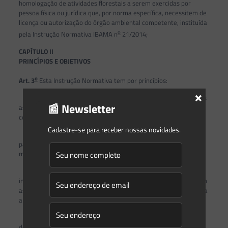
homologação de atividades florestais a serem exercidas por
pessoa física ou jurídica que, por norma específica, necessitem de
licença ou autorização do órgão ambiental competente, instituída
o
pela Instrução Normativa IBAMA n
21/2014;
CAPÍTULO II
PRINCÍPIOS E OBJETIVOS
o
Art. 3
Esta Instrução Normativa tem por princípios:
×
I – reconhecer a importância e a representatividade de todas
📰 Newsletter
as tipologias da flora paranaense, tornando-as objeto de
compensação da vegetação, em casos autorizados de supressão;
Cadastre-se para receber nossas novidades.
II – apoiar a conservação genética da flora e da fauna
paranaense, por meio de ações de restauração ambiental, como
modalidade de compensação da vegetação; e
III – apoiar a formação de corredores de biodiversidade,
incentivando a localização das áreas de compensação, atendendo
as ressalvas legais, nas proximidades das áreas estratégicas para
a conservação da biodiversidade do Estado do Paraná;
IV – apoiar as Unidades de Conservação de Proteção Integral
do Estado do Paraná, por meio de doação de áreas pendentes de