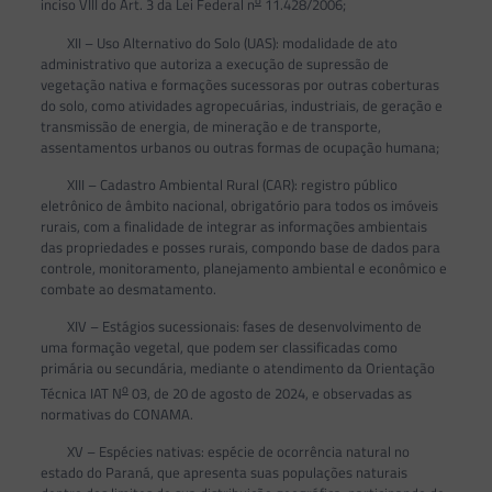
o
inciso VIII do Art. 3 da Lei Federal n
11.428/2006;
XII – Uso Alternativo do Solo (UAS): modalidade de ato
administrativo que autoriza a execução de supressão de
vegetação nativa e formações sucessoras por outras coberturas
do solo, como atividades agropecuárias, industriais, de geração e
transmissão de energia, de mineração e de transporte,
assentamentos urbanos ou outras formas de ocupação humana;
XIII – Cadastro Ambiental Rural (CAR): registro público
eletrônico de âmbito nacional, obrigatório para todos os imóveis
rurais, com a finalidade de integrar as informações ambientais
das propriedades e posses rurais, compondo base de dados para
controle, monitoramento, planejamento ambiental e econômico e
combate ao desmatamento.
XIV – Estágios sucessionais: fases de desenvolvimento de
uma formação vegetal, que podem ser classificadas como
primária ou secundária, mediante o atendimento da Orientação
o
Técnica IAT N
03, de 20 de agosto de 2024, e observadas as
normativas do CONAMA.
XV – Espécies nativas: espécie de ocorrência natural no
estado do Paraná, que apresenta suas populações naturais