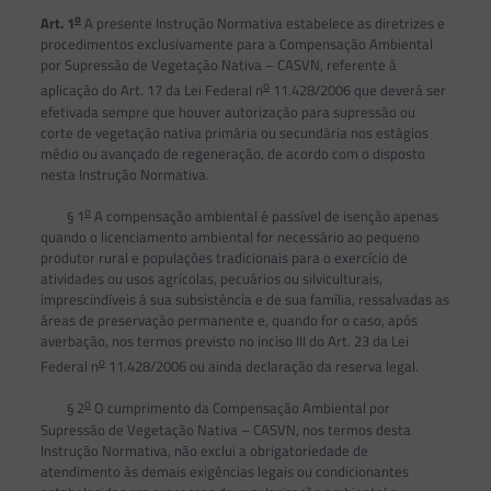
o
Art. 1
A presente Instrução Normativa estabelece as diretrizes e
procedimentos exclusivamente para a Compensação Ambiental
por Supressão de Vegetação Nativa – CASVN, referente à
o
aplicação do Art. 17 da Lei Federal n
11.428/2006 que deverá ser
efetivada sempre que houver autorização para supressão ou
corte de vegetação nativa primária ou secundária nos estágios
médio ou avançado de regeneração, de acordo com o disposto
nesta Instrução Normativa.
o
§ 1
A compensação ambiental é passível de isenção apenas
quando o licenciamento ambiental for necessário ao pequeno
produtor rural e populações tradicionais para o exercício de
atividades ou usos agrícolas, pecuários ou silviculturais,
imprescindíveis à sua subsistência e de sua família, ressalvadas as
áreas de preservação permanente e, quando for o caso, após
averbação, nos termos previsto no inciso III do Art. 23 da Lei
o
Federal n
11.428/2006 ou ainda declaração da reserva legal.
o
§ 2
O cumprimento da Compensação Ambiental por
Supressão de Vegetação Nativa – CASVN, nos termos desta
Instrução Normativa, não exclui a obrigatoriedade de
atendimento às demais exigências legais ou condicionantes