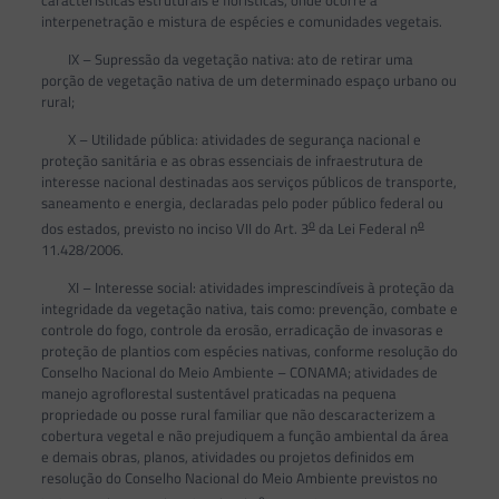
características estruturais e florísticas, onde ocorre a
interpenetração e mistura de espécies e comunidades vegetais.
IX – Supressão da vegetação nativa: ato de retirar uma
porção de vegetação nativa de um determinado espaço urbano ou
rural;
X – Utilidade pública: atividades de segurança nacional e
proteção sanitária e as obras essenciais de infraestrutura de
interesse nacional destinadas aos serviços públicos de transporte,
saneamento e energia, declaradas pelo poder público federal ou
o
o
dos estados, previsto no inciso VII do Art. 3
da Lei Federal n
11.428/2006.
XI – Interesse social: atividades imprescindíveis à proteção da
integridade da vegetação nativa, tais como: prevenção, combate e
controle do fogo, controle da erosão, erradicação de invasoras e
proteção de plantios com espécies nativas, conforme resolução do
Conselho Nacional do Meio Ambiente – CONAMA; atividades de
manejo agroflorestal sustentável praticadas na pequena
propriedade ou posse rural familiar que não descaracterizem a
cobertura vegetal e não prejudiquem a função ambiental da área
e demais obras, planos, atividades ou projetos definidos em
resolução do Conselho Nacional do Meio Ambiente previstos no