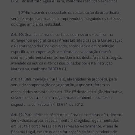
DIGET do Instituto Água e Terra, conforme resolução específica.
o
§ 2
Em caso de necessidade de restauração da área doada,
será de responsabilidade do empreendedor seguindo os critérios
do órgão ambiental estadual.
Art. 10.
Quando a área de corte ou supressão se localizar na
abrangência geográfica das Áreas Estratégicas para Conservação
e Restauração da Biodiversidade, estabelecida em resolução
específica, a compensação ambiental da vegetação deverá
ocorrer, preferencialmente, nos domínios desta Área Estratégica,
atendido os outros critérios disciplinados por esta Instrução
Normativa, conforme TABELA 01.
Art. 11.
O(s) imóvel(eis) rural(ais), abrangidos na proposta, para
servir de compensação da vegetação, a que se referem as
o
o
modalidades previstas nos art. 7
e 8
desta Instrução Normativa,
deve(m) encontrar-se em regularidade ambiental, conforme
o
disposto na Lei Federal n
12.651, de 2012.
Art. 12.
Para efeito do cômputo da área de compensação, devem
ser excluídas áreas especialmente protegidas, regulamentadas
em Lei, tais como Áreas de Preservação Permanente, Áreas de
Reserva Legal, exceto quando for doação de área pendente de