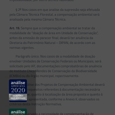
o
§ 2
Nos casos em que analise da supressão seja efetuada
pela Câmara Técnica Florestal, a compensação ambiental será
analisada pela mesma Câmara Técnica.
Art. 19.
Sempre que a compensação ambiental se tratar da
modalidade de “doação de área em Unidade de Conservação”,
antes da emissão do parecer final, deverá ter anuência da
Diretoria do Patrimônio Natural – DIPAN, de acordo com as
normas vigentes.
Parágrafo único. Nos casos de a modalidade de doação
envolver Unidades de Conservação Federais ou Municipais, será
solicitado pelo IAT, documentações comprobatórias de anuência
do Instituto Chico Mendes de Conservação da Biodiversidade
(ICMBio) ou do órgão municipal, repectivamente.
Art. 20.
A análise dos Projetos de Compensação Ambiental deverá
observar os requesitos referentes à documentação necessária
para a análise, quanto à localização da área proposta e quanto à
metodologia apresentada, conforme o Anexo II, observados os
critérios desta Instrução Normativa.
o
§ 1
Observada a necessidade de complementação de