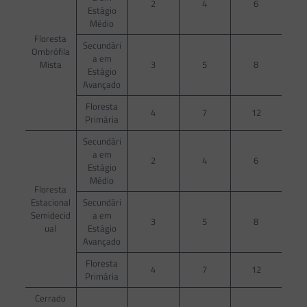
2
4
6
Estágio
Médio
Floresta
Secundári
Ombrófila
a em
Mista
3
5
8
Estágio
Avançado
Floresta
4
7
12
Primária
Secundári
a em
2
4
6
Estágio
Médio
Floresta
Estacional
Secundári
Semidecid
a em
3
5
8
ual
Estágio
Avançado
Floresta
4
7
12
Primária
Cerrado