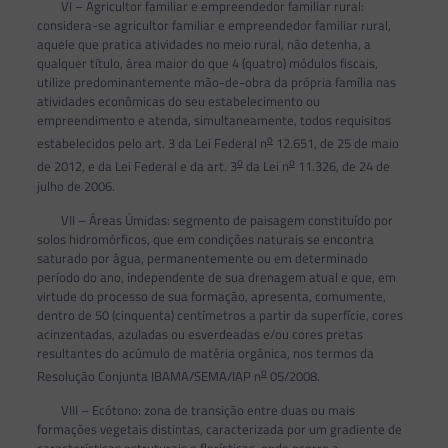
VI – Agricultor familiar e empreendedor familiar rural:
considera-se agricultor familiar e empreendedor familiar rural,
aquele que pratica atividades no meio rural, não detenha, a
qualquer título, área maior do que 4 (quatro) módulos fiscais,
utilize predominantemente mão-de-obra da própria família nas
atividades econômicas do seu estabelecimento ou
empreendimento e atenda, simultaneamente, todos requisitos
o
estabelecidos pelo art. 3 da Lei Federal n
12.651, de 25 de maio
o
o
de 2012, e da Lei Federal e da art. 3
da Lei n
11.326, de 24 de
julho de 2006.
VII – Áreas Úmidas: segmento de paisagem constituído por
solos hidromórficos, que em condições naturais se encontra
saturado por água, permanentemente ou em determinado
período do ano, independente de sua drenagem atual e que, em
virtude do processo de sua formação, apresenta, comumente,
dentro de 50 (cinquenta) centímetros a partir da superfície, cores
acinzentadas, azuladas ou esverdeadas e/ou cores pretas
resultantes do acúmulo de matéria orgânica, nos termos da
o
Resolução Conjunta IBAMA/SEMA/IAP n
05/2008.
VIII – Ecótono: zona de transição entre duas ou mais
formações vegetais distintas, caracterizada por um gradiente de