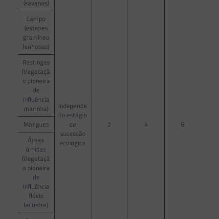
(savanas)
Campo
(estepes
gramíneo
lenhosas)
Restingas
(Vegetaçã
o pioneira
de
influência
Independe
marinha)
do estágio
Mangues
de
2
4
6
sucessão
Áreas
ecológica
úmidas
(Vegetaçã
o pioneira
de
influência
flúvio
lacustre)