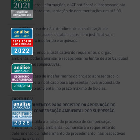
documentos e/ou informações, o IAT notificará o interessado, via
e-protocolo, para apresentação de documentações em até 90
dias.
o
§ 2
No caso de não atendimento da solicitação de
documentos nos prazos estabelecidos, sem justificativa, o
protocolo será indeferido e arquivado.
o
§ 3
Ocorrendo a justificativa do requerente, o órgão
ambiental poderá analisar e recepcionar no limite de até 02 (duas)
justificativaas consecutivas.
o
§ 4
No caso de indeferimento do projeto apresentado, o
requerente será notificado para apresentar nova proposta de
compensação ambiental, no prazo máximo de 90 dias.
CAPITULO V
DOS PROCEDIMENTOS PARA REGISTRO DA APROVAÇÃO DO
PROJETO DE COMPENSAÇÃO AMBIENTAL POR SUPRESSÃO
Art. 21.
Concluída a análise do processo de compensação
ambiental, o órgão ambiental, comunicará o requerente do
deferimento ou indeferimento do procedimento, nas respectivas
fases de análise.