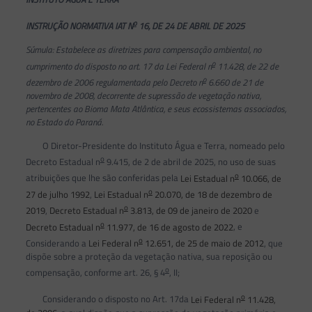
o
INSTRUÇÃO NORMATIVA IAT N
16, DE 24 DE ABRIL DE 2025
Súmula: Estabelece as diretrizes para compensação ambiental, no
o
cumprimento do disposto no art. 17 da Lei Federal n
11.428, de 22 de
o
dezembro de 2006 regulamentada pelo Decreto n
6.660 de 21 de
novembro de 2008, decorrente de supressão de vegetação nativa,
pertencentes ao Bioma Mata Atlântica, e seus ecossistemas associados,
no Estado do Paraná.
O Diretor-Presidente do Instituto Água e Terra, nomeado pelo
o
Decreto Estadual n
9.415, de 2 de abril de 2025, no uso de suas
o
atribuições que lhe são conferidas pela
Lei Estadual n
10.066, de
o
27 de julho 1992
,
Lei Estadual n
20.070, de 18 de dezembro de
o
2019
,
Decreto Estadual n
3.813, de 09 de janeiro de 2020
e
o
Decreto Estadual n
11.977, de 16 de agosto de 2022
, e
o
Considerando a
Lei Federal n
12.651, de 25 de maio de 2012
, que
dispõe sobre a proteção da vegetação nativa, sua reposição ou
o
compensação, conforme art. 26, § 4
, II;
o
Considerando o disposto no Art. 17da
Lei Federal n
11.428,