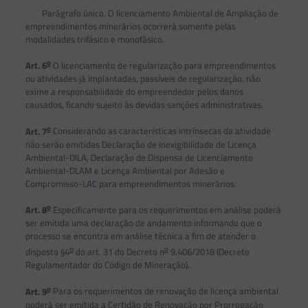
Parágrafo único. O licenciamento Ambiental de Ampliação de
empreendimentos minerários ocorrerá somente pelas
modalidades trifásico e monofásico.
o
Art. 6
O licenciamento de regularização para empreendimentos
ou atividades já implantadas, passíveis de regularização, não
exime a responsabilidade do empreendedor pelos danos
causados, ficando sujeito às devidas sanções administrativas.
o
Art. 7
Considerando as características intrínsecas da atividade
não serão emitidas Declaração de Inexigibilidade de Licença
Ambiental-DILA, Declaração de Dispensa de Licenciamento
Ambiental-DLAM e Licença Ambiental por Adesão e
Compromisso-LAC para empreendimentos minerários.
o
Art. 8
Especificamente para os requerimentos em análise poderá
ser emitida uma declaração de andamento informando que o
processo se encontra em análise técnica a fim de atender o
o
o
disposto §4
do art. 31 do Decreto n
9.406/2018 (Decreto
Regulamentador do Código de Mineração).
o
Art. 9
Para os requerimentos de renovação de licença ambiental
poderá ser emitida a Certidão de Renovação por Prorrogação