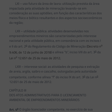
LXI – uso futuro da área de lavra: utilização prevista da área
impactada pela atividade de mineração levando-se em
consideração as suas aptidões, em função das características dos
meios físico e biótico resultantes e dos aspectos socioeconômicos
da região;
LXII – utilidade pública: atividades desenvolvidas nos
empreendimentos mineiros são caracterizadas pelo interesse
nacional e pela utilidade pública, em consonância com os incisos I
o
o
e II do art. 2
do Regulamento do Código de Mineração (
Decreto n
o
9.406, de 12 de junho de 2018
) e alínea “b”, inciso VIII do art. 3
da
o
Lei n
12.651 de 25 de maio de 2012
;
LXIII – interesse social: as atividades de pesquisa e extração
de areia, argila, saibro e cascalho, outorgadas pela autoridade
o
o
competente, conforme alínea “f” do inciso IX do art. 3
da Lei n
12.651 de 25 de maio de 2012.
CAPÍTULO III
DOS ATOS ADMINISTRATIVOS PARA O LICENCIAMENTO
AMBIENTAL DE EMPREENDIMENTOS MINERÁRIOS
o
Art. 4
O órgão licenciador competente, no exercício de sua