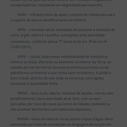
compensatórias, resultando em degradação permanente;
XXXIV – infraestrutura de apoio: conjunto de instalações para
o suporte de lavra e beneficiamento do minério;
XXXV – interesse social: atividades de pesquisa e extração de
areia, argila, saibro e cascalho, outorgadas pela autoridade
o
o
competente, conforme alínea “f”, inciso IX do art. 3
da Lei n
12.651/2012;
XXXVI – jazida: toda massa individualizada de substância
mineral ou fóssil, aflorante ou existente no interior da Terra, no
subsolo do mar territorial, da zona econômica exclusiva ou da
plataforma continental e que tenha valor econômico. A jazida é
bem imóvel, distinto do solo onde se encontra, com rigidez
locacional e quantidade finita;
XXXVII – lavra a céu aberto, inclusive de aluvião, com ou sem
beneficiamento: lavra executada ao ar livre, com ou sem
bancadas, por meio de cavas ou cortes de taludes, podendo ou
não envolver desmontes com materiais explosivos;
XXXVIII – lavra em leito de rio ou outros corpos d’água: lavra
executada por meio de escavações ou dragagem de sucção em