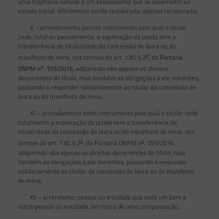
uma trajetória natural a um ecossistema que se assemelhe ao
estado inicial, dificilmente sendo restaurada, apenas recuperada;
X – arrendamento parcial: instrumento pelo qual o titular
cede, total ou parcialmente, a exploração da jazida sem a
transferência de titularidade da concessão de lavra ou do
o
manifesto de mina, nos termos do art. 130, § 2
, da
Portaria
o
DNPM n
. 155/2016
, adquirindo não apenas os direitos
decorrentes do título, mas também as obrigações a ele inerentes,
passando a responder solidariamente ao titular da concessão de
lavra ou do manifesto de mina;
XI – arrendamento total: instrumento pelo qual o titular cede
totalmente a exploração da jazida sem a transferência de
titularidade da concessão de lavra ou do manifesto de mina, nos
o
o
termos do art. 130, § 2
, da Portaria DNPM n
. 155/2016,
adquirindo não apenas os direitos decorrentes do título, mas
também as obrigações a ele inerentes, passando a responder
solidariamente ao titular da concessão de lavra ou do manifesto
de mina;
XII – arrendante: pessoa ou entidade que cede um bem a
outra pessoa ou entidade, em troca de uma compensação;