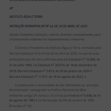
IAT
INSTITUTO ÁGUA E TERRA
o
INSTRUÇÃO NORMATIVA IAT N
43, DE 29 DE ABRIL DE 2025
Súmula: Estabelece definições, critérios, diretrizes e procedimentos, para
o licenciamento ambiental de empreendimentos minerários.
O Diretor-Presidente do Instituto Água e Terra, nomeado pelo
o
Decreto Estadual n
9.415 de 02 de abril de 2025, no uso de suas
o
atribuições que lhe são conferidas pela
Lei Estadual n
10.066, de
o
27 de julho 1992
,
Lei Estadual n
20.070, de 18 de dezembro de
o
2019
,
Decreto Estadual n
3.813, de 09 de janeiro de 2020
e
o
Decreto Estadual n
11.977, de 16 de agosto de 2022
, e
Considerando a necessidade de dar efetividade ao “princípio
da prevenção” consagrado na Política Nacional do Meio
o
o
Ambiente-artigo 2
, incisos I, IV e IX da
Lei Federal n
6.938, de 31
de agosto de 1981
e na Declaração do Rio de Janeiro de 1992
o
(Princípio n
15);