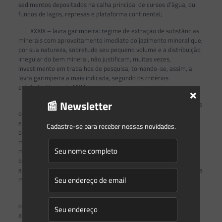
sedimentos depositados na calha principal de cursos d’água, ou
fundos de lagos, represas e plataforma continental;
XXXIX – lavra garimpeira: regime de extração de substâncias
minerais com aproveitamento imediato do jazimento mineral que,
por sua natureza, sobretudo seu pequeno volume e a distribuição
irregular do bem mineral, não justificam, muitas vezes,
investimento em trabalhos de pesquisa, tornando-se, assim, a
lavra garimpeira a mais indicada, segundo os critérios
estabelecidos pela ANM;
×
📰 Newsletter
XL – lavra ou explotação: conjunto de operações coordenadas
objetivando o aproveitamento industrial da jazida, desde a
extração das substâncias minerais úteis que contiver até o seu
Cadastre-se para receber nossas novidades.
beneficiamento, incluindo o planejamento, o desenvolvimento da
mina, a remoção de estéril, o desmonte de rochas, a extração
mineral, o transporte do minério dentro da mina, o
beneficiamento e a concentração do minério, a deposição e o
aproveitamento econômico do rejeito, do estéril e dos resíduos da
mineração e a armazenagem do produto mineral;
XLI – lavra subterrânea: conjunto de operações que possui
como objetivo a extração de minerais ou minérios no subsolo,
através de poços, rampas inclinadas, galerias, dentre outros,