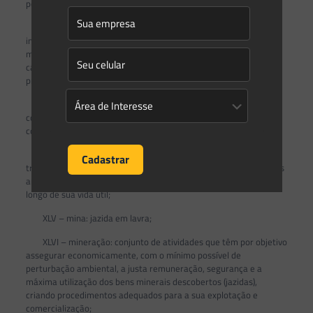
podendo ou não envolver desmontes com materiais explosivos;
XLII – mina abandonada: mina com as atividades
interrompidas, sem previsão de reinício de produção, sem
medidas de controle ou monitoramento ambiental,
caracterizando o abandono do empreendimento, no qual o
processo de fechamento está incompleto ou ausente;
XLIII – mina paralisada: mina com as atividades suspensas,
com previsão de reinício de produção e adoção de medidas de
controle ou monitoramento ambiental;
XLIV – mina recuperada: mina onde se desenvolveram
trabalhos com a finalidade de redução ou eliminação dos passivos
ambientais, por meio de ações que deverão ser desenvolvidas ao
longo de sua vida útil;
XLV – mina: jazida em lavra;
XLVI – mineração: conjunto de atividades que têm por objetivo
assegurar economicamente, com o mínimo possível de
perturbação ambiental, a justa remuneração, segurança e a
máxima utilização dos bens minerais descobertos (jazidas),
criando procedimentos adequados para a sua explotação e
comercialização;