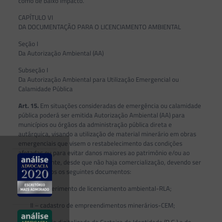
como de baixo impacto.
CAPÍTULO VI
DA DOCUMENTAÇÃO PARA O LICENCIAMENTO AMBIENTAL
Seção I
Da Autorização Ambiental (AA)
Subseção I
Da Autorização Ambiental para Utilização Emergencial ou
Calamidade Pública
Art. 15.
Em situações consideradas de emergência ou calamidade
pública poderá ser emitida Autorização Ambiental (AA) para
municípios ou órgãos da administração pública direta e
autárquica, visando a utilização de material minerário em obras
emergenciais que visem o restabelecimento das condições
afetadas ou para evitar danos maiores ao patrimônio e/ou ao
meio ambiente, desde que não haja comercialização, devendo ser
apresentados os seguintes documentos:
I – requerimento de licenciamento ambiental-RLA;
II – cadastro de empreendimentos minerários-CEM;
III – cópia digitalizada da Carteira de Identidade (R.G.) e do