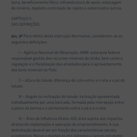
lavra, beneficiamento físico, infraestrutura de apoio, estocagem
de minério, depósito controlado de rejeito e estéril entre outros.
CAPÍTULO II
DAS DEFINIÇÕES
o
Art. 3
Para efeito desta Instrução Normativa, consideram-se as
seguintes definições:
I – Agência Nacional de Mineração-ANM: autarquia federal
responsável gestão dos recursos minerais da União, bem como a
regulação e a fiscalização das atividades para o aproveitamento
dos bens minerais no País;
II – altura do talude: diferença de cota entre a crista e o pé do
talude;
III – ângulo ou inclinação do talude: inclinação apresentada
individualmente por uma bancada, formada pela interseção entre
o plano da berma e o alinhamento entre o pé e a crista;
IV – Área de Influência Direta-AID: área sujeita aos impactos
diretos da implantação e operação do empreendimento. A sua
delimitação deverá ser em função das características sociais,
econômicas, físicas e biológicas dos sistemas a serem estudados