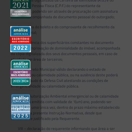
Cadastro de Pessoa Física (C.P.F.) do representante da
Requerente, podendo ser através de procuração com assinatura
eletrônica acompanhada de documento pessoal do outorgado;
IV – cópia do boleto e do comprovante de recolhimento da
taxa ambiental;
V – anuência dos superficiários constantes no documento
válido de comprovação de dominialidade do imóvel, acompanhada
da cópia digitalizada dos seus documentos pessoais, em caso de
atividade em área de terceiros;
VI – Decreto Municipal válido declarando o estado de
emergência ou calamidade pública, ou na ausência deste poderá
ser aceito Laudo da Defesa Civil atestando as condições de
emergencialidade ou calamidade pública.
VII – a Autorização Ambiental emergencial ou de calamidade
pública será emitida com validade de 1(um) ano, podendo ser
prorrogada, uma única vez, dentro do prazo máximo estabelecido
no Art. 46 da presente Instrução Normativa, desde que
devidamente justificado pela Requerente.
VIII – declaração do requerente informando que área a ser