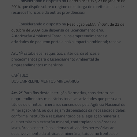
Considerando o disposto no
Decreto n
9.957, 23 de janeiro de
2014
, que dispõe sobre o regime de outorga de direitos de uso de
recursos hídricos e dá outras providências;
o
Considerando o disposto na
Resolução SEMA n
051, de 23 de
outubro de 2009
, que dispensa de Licenciamento e/ou
Autorização Ambiental Estadual os empreendimentos e
atividades de pequeno porte e baixo impacto ambiental; resolve
o
Art. 1
Estabelecer requisitos, critérios, diretrizes e
procedimentos para o Licenciamento Ambiental de
empreendimentos minerários.
CAPÍTULO I
DOS EMPREENDIMENTOS MINERÁRIOS
o
Art. 2
Para fins desta Instrução Normativa, consideram-se
empreendimentos minerários todas as atividades que possuam
títulos de direitos minerários concedidos pela Agência Nacional de
Mineração-ANM, ou que sejam dispensados da necessidade deles,
conforme instituído e regulamentado pela legislação minerária,
que permitam a extração mineral, contemplando as áreas de
lavra, áreas construídas e demais atividades necessárias ao
desenvolvimento da atividade minerária, tais como frentes de