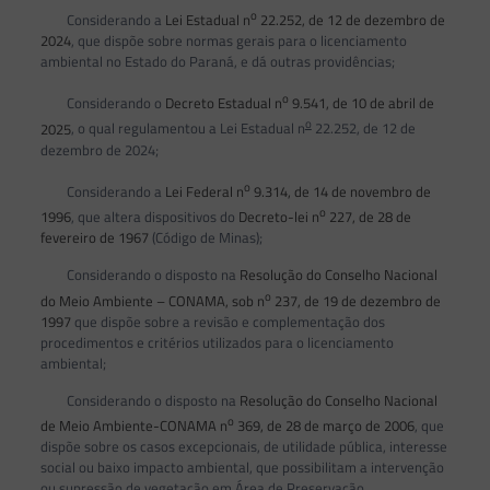
o
Considerando a
Lei Estadual n
22.252, de 12 de dezembro de
2024
, que dispõe sobre normas gerais para o licenciamento
ambiental no Estado do Paraná, e dá outras providências;
o
Considerando o
Decreto Estadual n
9.541, de 10 de abril de
o
2025
, o qual regulamentou a Lei Estadual n
22.252, de 12 de
dezembro de 2024;
o
Considerando a
Lei Federal n
9.314, de 14 de novembro de
o
1996
, que altera dispositivos do
Decreto-lei n
227, de 28 de
fevereiro de 1967
(Código de Minas);
Considerando o disposto na
Resolução do Conselho Nacional
o
do Meio Ambiente – CONAMA, sob n
237, de 19 de dezembro de
1997
que dispõe sobre a revisão e complementação dos
procedimentos e critérios utilizados para o licenciamento
ambiental;
Considerando o disposto na
Resolução do Conselho Nacional
o
de Meio Ambiente-CONAMA n
369, de 28 de março de 2006
, que
dispõe sobre os casos excepcionais, de utilidade pública, interesse
social ou baixo impacto ambiental, que possibilitam a intervenção
ou supressão de vegetação em Área de Preservação