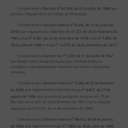
o
Considerando o
Decreto n
62.934, de 02 de julho de 1968
que
aprova o Regulamento do Código de Mineração;
o
Considerando o
Decreto Federal n
9.406, de 12 de junho de
o
2018
, que regulamenta o
Decreto-lei n
227, de 28 de fevereiro de
o
o
1967
, a
Lei n
6.567, de 24 de setembro de 1978
, a
Lei n
7.805, de
o
18 de julho de 1989
, e a
Lei n
13.575, de 26 de dezembro de 2017
;
o
Considerando o
Decreto-lei n
3.365 de 21 de junho de 1941
que dispõe sobre desapropriações por utilidade pública e
considera o aproveitamento industrial das minas e das jazidas
minerais;
o
Considerando o
Decreto Federal n
3.358, de 02 de fevereiro
o
de 2000
, que regulamenta o disposto na
Lei n
9.827, de 27 de
o
agosto de 1999
, que acrescenta parágrafo único ao art. 2
do
Decreto-lei no 227, de 28 de fevereiro de 1967, com a redação
o
dada pela Lei n
9.314, de 14 de novembro de 1996;
o
Considerando o
Decreto Federal n
98.812, de 09 de janeiro
o
de 1990
, que regulamenta a
Lei n
7.805, de 18 de julho de 1989