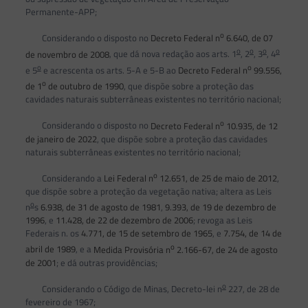
Permanente-APP;
o
Considerando o disposto no
Decreto Federal n
6.640, de 07
o
o
o
o
de novembro de 2008
, que dá nova redação aos arts. 1
, 2
, 3
, 4
o
o
e 5
e acrescenta os arts. 5-A e 5-B ao
Decreto Federal n
99.556,
o
de 1
de outubro de 1990
, que dispõe sobre a proteção das
cavidades naturais subterrâneas existentes no território nacional;
o
Considerando o disposto no
Decreto Federal n
10.935, de 12
de janeiro de 2022
, que dispõe sobre a proteção das cavidades
naturais subterrâneas existentes no território nacional;
o
Considerando a
Lei Federal n
12.651, de 25 de maio de 2012
,
que dispõe sobre a proteção da vegetação nativa; altera as Leis
o
n
s
6.938, de 31 de agosto de 1981
,
9.393, de 19 de dezembro de
1996
, e
11.428, de 22 de dezembro de 2006
; revoga as Leis
Federais n. os
4.771, de 15 de setembro de 1965
, e
7.754, de 14 de
o
abril de 1989
, e a
Medida Provisória n
2.166-67, de 24 de agosto
de 2001
; e dá outras providências;
o
Considerando o Código de Minas, Decreto-lei n
227, de 28 de
fevereiro de 1967;