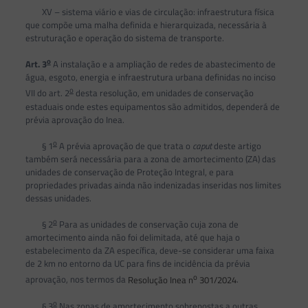
XV – sistema viário e vias de circulação: infraestrutura física
que compõe uma malha definida e hierarquizada, necessária à
estruturação e operação do sistema de transporte.
o
Art. 3
A instalação e a ampliação de redes de abastecimento de
água, esgoto, energia e infraestrutura urbana definidas no inciso
o
VII do art. 2
desta resolução, em unidades de conservação
estaduais onde estes equipamentos são admitidos, dependerá de
prévia aprovação do Inea.
o
§ 1
A prévia aprovação de que trata o
caput
deste artigo
também será necessária para a zona de amortecimento (ZA) das
unidades de conservação de Proteção Integral, e para
propriedades privadas ainda não indenizadas inseridas nos limites
dessas unidades.
o
§ 2
Para as unidades de conservação cuja zona de
amortecimento ainda não foi delimitada, até que haja o
estabelecimento da ZA específica, deve-se considerar uma faixa
de 2 km no entorno da UC para fins de incidência da prévia
o
aprovação, nos termos da
Resolução Inea n
301/2024
.
o
§ 3
Nas zonas de amortecimento sobrepostas a outras