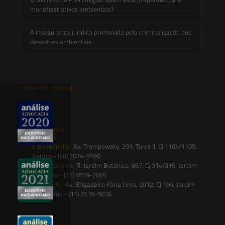
monetizar ativos ambientais?
A insegurança jurídica promovida pela criminalização dos
desastres ambientais
Entre em contato
contato@saesadvogados.com.br
Onde estamos
Florianópolis:
Av. Trompowsky, 291, Torre II, Cj 1104/1105,
Centro - (48) 3024-5590
Rio de Janeiro:
R. Jardim Botânico, 657, Cj 314/315, Jardim
Botânico - (21) 3559-2005
São Paulo:
Av. Brigadeiro Faria Lima, 2012, Cj 104, Jardim
Paulistano - (11) 3539-9036
Siga-nos