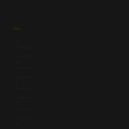
Saes
Início
Quem Somos
Atuação
Equipe
Newsletter
Publicações
Artigos
Novidades Legislativas
Informativos