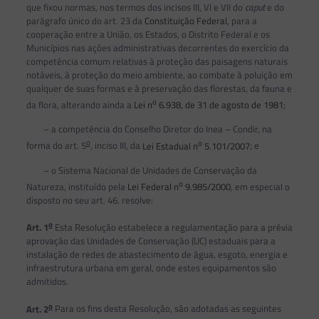
que fixou normas, nos termos dos incisos III, VI e VII do
caput
e do
parágrafo único do art. 23 da
Constituição Federal
, para a
cooperação entre a União, os Estados, o Distrito Federal e os
Municípios nas ações administrativas decorrentes do exercício da
competência comum relativas à proteção das paisagens naturais
notáveis, à proteção do meio ambiente, ao combate à poluição em
qualquer de suas formas e à preservação das florestas, da fauna e
o
da flora, alterando ainda a
Lei n
6.938, de 31 de agosto de 1981
;
– a competência do Conselho Diretor do Inea – Condir, na
o
o
forma do art. 5
, inciso III, da
Lei Estadual n
5.101/2007
; e
– o Sistema Nacional de Unidades de Conservação da
o
Natureza, instituído pela
Lei Federal n
9.985/2000
, em especial o
disposto no seu art. 46. resolve:
o
Art. 1
Esta Resolução estabelece a regulamentação para a prévia
aprovação das Unidades de Conservação (UC) estaduais para a
instalação de redes de abastecimento de água, esgoto, energia e
infraestrutura urbana em geral, onde estes equipamentos são
admitidos.
o
Art. 2
Para os fins desta Resolução, são adotadas as seguintes