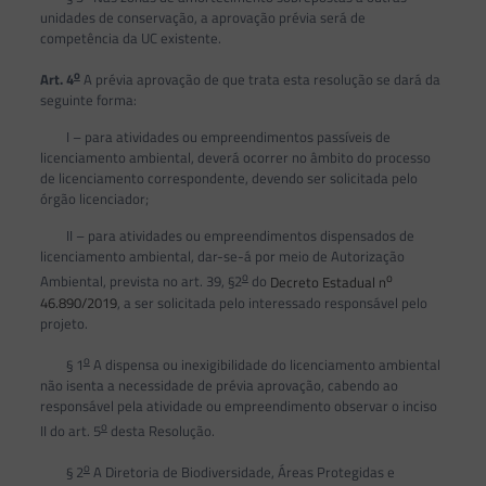
unidades de conservação, a aprovação prévia será de
competência da UC existente.
o
Art. 4
A prévia aprovação de que trata esta resolução se dará da
seguinte forma:
I – para atividades ou empreendimentos passíveis de
licenciamento ambiental, deverá ocorrer no âmbito do processo
de licenciamento correspondente, devendo ser solicitada pelo
órgão licenciador;
II – para atividades ou empreendimentos dispensados de
licenciamento ambiental, dar-se-á por meio de Autorização
o
o
Ambiental, prevista no art. 39, §2
do
Decreto Estadual n
46.890/2019
, a ser solicitada pelo interessado responsável pelo
projeto.
o
§ 1
A dispensa ou inexigibilidade do licenciamento ambiental
não isenta a necessidade de prévia aprovação, cabendo ao
responsável pela atividade ou empreendimento observar o inciso
o
II do art. 5
desta Resolução.
o
§ 2
A Diretoria de Biodiversidade, Áreas Protegidas e