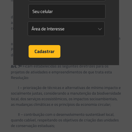
o
§ 3
A dispensa da prévia aprovação não isenta as
distribuidoras de serviços públicos de observarem a legislação
ambiental vigente, tampouco de consultar outros órgãos
competentes quando cabível.
Parágrafo Único. A dispensa da prévia aprovação de que trata
o
caput
desse artigo não se aplica às unidades de conservação de
Proteção Integral e/ou classificadas pela legislação como de
domínio público.
o
Art. 7
Ficam estabelecidas as seguintes diretrizes para os
projetos de atividades e empreendimentos de que trata esta
Resolução:
I – priorização de técnicas e alternativas de mínimo impacto e
socialmente justas, considerando a manutenção da biodiversidade
local, dos serviços ecossistêmicos, os impactos socioambientais,
as mudanças climáticas e os princípios da economia circular;
II – contribuição com o desenvolvimento sustentável local,
quando cabível, respeitando os objetivos de criação das unidades
de conservação estaduais;