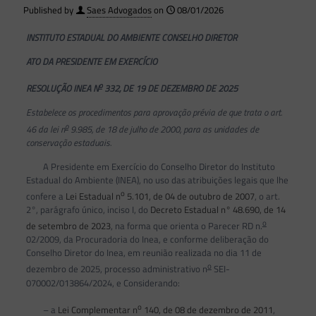
Published by
Saes Advogados
on
08/01/2026
INSTITUTO ESTADUAL DO AMBIENTE CONSELHO DIRETOR
ATO DA PRESIDENTE EM EXERCÍCIO
o
RESOLUÇÃO INEA N
332, DE 19 DE DEZEMBRO DE 2025
Estabelece os procedimentos para aprovação prévia de que trata o art.
o
46 da lei n
9.985, de 18 de julho de 2000, para as unidades de
conservação estaduais.
A Presidente em Exercício do Conselho Diretor do Instituto
Estadual do Ambiente (INEA), no uso das atribuições legais que lhe
o
confere a
Lei Estadual n
5.101, de 04 de outubro de 2007
, o art.
2°, parágrafo único, inciso I, do
Decreto Estadual n° 48.690, de 14
o
de setembro de 2023
, na forma que orienta o Parecer RD n.
02/2009, da Procuradoria do Inea, e conforme deliberação do
Conselho Diretor do Inea, em reunião realizada no dia 11 de
o
dezembro de 2025, processo administrativo n
SEI-
070002/013864/2024, e Considerando:
o
– a
Lei Complementar n
140, de 08 de dezembro de 2011
,