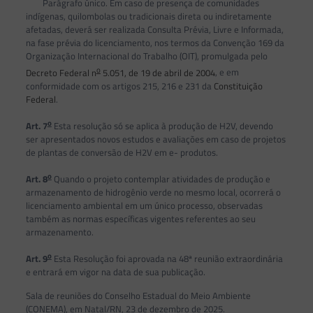
Parágrafo único. Em caso de presença de comunidades
indígenas, quilombolas ou tradicionais direta ou indiretamente
afetadas, deverá ser realizada Consulta Prévia, Livre e Informada,
na fase prévia do licenciamento, nos termos da Convenção 169 da
Organização Internacional do Trabalho (OIT), promulgada pelo
o
Decreto Federal n
5.051, de 19 de abril de 2004
, e em
conformidade com os artigos 215, 216 e 231 da
Constituição
Federal
.
o
Art. 7
Esta resolução só se aplica à produção de H2V, devendo
ser apresentados novos estudos e avaliações em caso de projetos
de plantas de conversão de H2V em e- produtos.
o
Art. 8
Quando o projeto contemplar atividades de produção e
armazenamento de hidrogênio verde no mesmo local, ocorrerá o
licenciamento ambiental em um único processo, observadas
também as normas específicas vigentes referentes ao seu
armazenamento.
o
Art. 9
Esta Resolução foi aprovada na 48ª reunião extraordinária
e entrará em vigor na data de sua publicação.
Sala de reuniões do Conselho Estadual do Meio Ambiente
(CONEMA), em Natal/RN, 23 de dezembro de 2025.