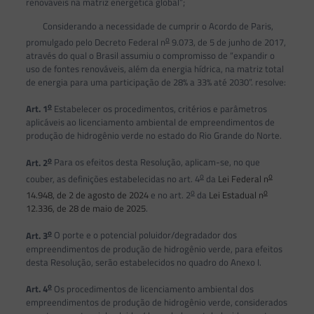
renováveis na matriz energética global”;
Considerando a necessidade de cumprir o Acordo de Paris,
o
promulgado pelo Decreto Federal n
9.073, de 5 de junho de 2017,
através do qual o Brasil assumiu o compromisso de “expandir o
uso de fontes renováveis, além da energia hídrica, na matriz total
de energia para uma participação de 28% a 33% até 2030”. resolve:
o
Art. 1
Estabelecer os procedimentos, critérios e parâmetros
aplicáveis ao licenciamento ambiental de empreendimentos de
produção de hidrogênio verde no estado do Rio Grande do Norte.
o
Art. 2
Para os efeitos desta Resolução, aplicam-se, no que
o
o
couber, as definições estabelecidas no art. 4
da
Lei Federal n
o
o
14.948, de 2 de agosto de 2024
e no art. 2
da
Lei Estadual n
12.336, de 28 de maio de 2025
.
o
Art. 3
O porte e o potencial poluidor/degradador dos
empreendimentos de produção de hidrogênio verde, para efeitos
desta Resolução, serão estabelecidos no quadro do Anexo I.
o
Art. 4
Os procedimentos de licenciamento ambiental dos
empreendimentos de produção de hidrogênio verde, considerados