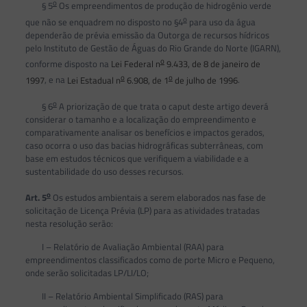
o
§ 5
Os empreendimentos de produção de hidrogênio verde
o
que não se enquadrem no disposto no §4
para uso da água
dependerão de prévia emissão da Outorga de recursos hídricos
pelo Instituto de Gestão de Águas do Rio Grande do Norte (IGARN),
o
conforme disposto na
Lei Federal n
9.433, de 8 de janeiro de
o
o
1997
, e na
Lei Estadual n
6.908, de 1
de julho de 1996
.
o
§ 6
A priorização de que trata o caput deste artigo deverá
considerar o tamanho e a localização do empreendimento e
comparativamente analisar os benefícios e impactos gerados,
caso ocorra o uso das bacias hidrográficas subterrâneas, com
base em estudos técnicos que verifiquem a viabilidade e a
sustentabilidade do uso desses recursos.
o
Art. 5
Os estudos ambientais a serem elaborados nas fase de
solicitação de Licença Prévia (LP) para as atividades tratadas
nesta resolução serão:
I – Relatório de Avaliação Ambiental (RAA) para
empreendimentos classificados como de porte Micro e Pequeno,
onde serão solicitadas LP/LI/LO;
II – Relatório Ambiental Simplificado (RAS) para