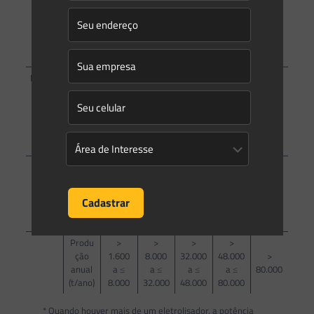
TONEL
ADA
ANO
(T/ANO
)
Potenc
ial
Poluid
Unid./
MC
PE
ME
GR
EX
or/
Porte
Degra
dador
Potên
>
>
cia do
>10,0
> 50,0
200,0
300,0
>
M
eletrol
a ≤
a ≤
a ≤
a ≤
500,0
isador
50,0
200,0
300,0
500,0
(MW)
Produ
>
>
>
>
ção
1.600
8.000
32.000
48.000
>
anual
a ≤
a ≤
a ≤
a ≤
80.000
(t/ano)
8.000
32.000
48.000
80.000
* Quando houver mais de um eletrolisador, a potência