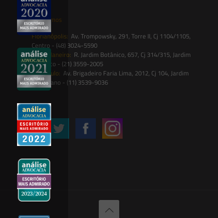
Onde estamos
Florianópolis:
Av. Trompowsky, 291, Torre II, Cj 1104/1105,
Centro - (48) 3024-5590
Rio de Janeiro:
R. Jardim Botânico, 657, Cj 314/315, Jardim
Botânico - (21) 3559-2005
São Paulo:
Av. Brigadeiro Faria Lima, 2012, Cj 104, Jardim
Paulistano - (11) 3539-9036
Siga-nos