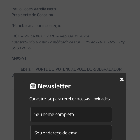
Paulo Lopes Varella Neto
Presidente do Conselho
*Republicada por incorreção
(DOE – RN de 08.01.2026 – Rep. 09.01.2026)
Este texto não substitui o publicado no DOE – RN de 08.01.2026 – Rep.
09.01.2026.
ANEXO I
Tabela 1: PORTE E O POTENCIAL POLUIDOR/DEGRADADOR
×
DOS EMPREENDIMENTOS DE PRODUÇÃO DE HIDROGÊNIO VERDE
(H2V)
📰 Newsletter
POTÊ
Cadastre-se para receber nossas novidades.
NCIA
DO
ELE-
TROLI
PROD
SADO
UÇÃO
R
DE
(MW)/
H2V