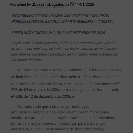
Published by
Saes Advogados
on
14/01/2026
SECRETARIA DE ESTADO DO MEIO AMBIENTE E DOS RECURSOS
HÍDRICOS CONSELHO ESTADUAL DO MEIO AMBIENTE – (CONEMA)
o
* RESOLUÇÃO CONEMA N
2, DE 23 DE DEZEMBRO DE 2025
Dispõe sobre os procedimentos, critérios e parâmetros aplicáveis ao
licenciamento ambiental no âmbito do órgão estadual de meio ambiente
para empreendimentos de produção de hidrogênio verde no estado do
Rio Grande do Norte.
O Conselho Estadual do Meio Ambiente (CONEMA), no uso das
o
atribuições que lhe são conferidas pelo art. 7
, inciso I, alíneas “a”
o
e “b”, inciso VI, parágrafo único, e art. 69 da
Lei Complementar n
272, de 03 de março de 2004
, com a redação da
Lei Complementar
o
n
336, de 12 de dezembro de 2006
; e,
Considerando que a localização, instalação,
ampliação/alteração e operação de empreendimentos que
envolvam a produção de hidrogênio verde, o qual é proveniente de
fontes de energia renovável, colaboram para a transição
energética, rumo a um movimento de descarbonização;