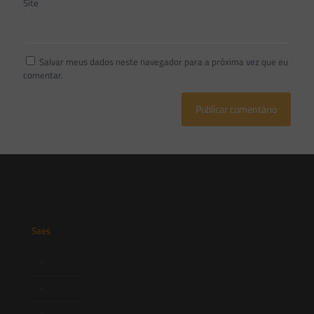
Site
Salvar meus dados neste navegador para a próxima vez que eu
comentar.
Saes
Início
Quem Somos
Atuação