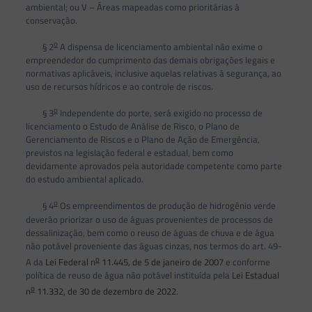
ambiental; ou V – Áreas mapeadas como prioritárias à
conservação.
o
§ 2
A dispensa de licenciamento ambiental não exime o
empreendedor do cumprimento das demais obrigações legais e
normativas aplicáveis, inclusive aquelas relativas à segurança, ao
uso de recursos hídricos e ao controle de riscos.
o
§ 3
Independente do porte, será exigido no processo de
licenciamento o Estudo de Análise de Risco, o Plano de
Gerenciamento de Riscos e o Plano de Ação de Emergência,
previstos na legislação federal e estadual, bem como
devidamente aprovados pela autoridade competente como parte
do estudo ambiental aplicado.
o
§ 4
Os empreendimentos de produção de hidrogênio verde
deverão priorizar o uso de águas provenientes de processos de
dessalinização, bem como o reuso de águas de chuva e de água
não potável proveniente das águas cinzas, nos termos do art. 49-
o
A da
Lei Federal n
11.445, de 5 de janeiro de 2007
e conforme
política de reuso de água não potável instituída pela
Lei Estadual
o
n
11.332, de 30 de dezembro de 2022
.