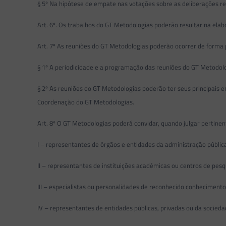
§ 5º Na hipótese de empate nas votações sobre as deliberações r
Art. 6º. Os trabalhos do GT Metodologias poderão resultar na ela
Art. 7º As reuniões do GT Metodologias poderão ocorrer de forma 
§ 1º A periodicidade e a programação das reuniões do GT Metodologias
§ 2º As reuniões do GT Metodologias poderão ter seus principais
Coordenação do GT Metodologias.
Art. 8º O GT Metodologias poderá convidar, quando julgar pertinente
I – representantes de órgãos e entidades da administração pública f
II – representantes de instituições acadêmicas ou centros de pe
III – especialistas ou personalidades de reconhecido conhecimento 
IV – representantes de entidades públicas, privadas ou da socieda