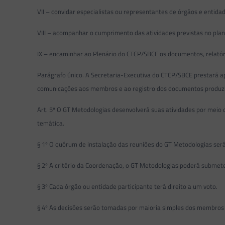
VII – convidar especialistas ou representantes de órgãos e entidad
VIII – acompanhar o cumprimento das atividades previstas no plan
IX – encaminhar ao Plenário do CTCP/SBCE os documentos, relató
Parágrafo único. A Secretaria-Executiva do CTCP/SBCE prestará ap
comunicações aos membros e ao registro dos documentos produzi
Art. 5º O GT Metodologias desenvolverá suas atividades por meio d
temática.
§ 1º O quórum de instalação das reuniões do GT Metodologias será
§ 2º A critério da Coordenação, o GT Metodologias poderá submete
§ 3º Cada órgão ou entidade participante terá direito a um voto.
§ 4º As decisões serão tomadas por maioria simples dos membros 