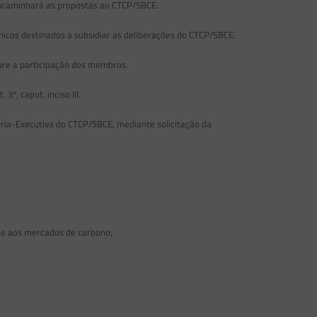
 encaminhará as propostas ao CTCP/SBCE.
nicos destinados a subsidiar as deliberações do CTCP/SBCE.
gure a participação dos membros.
º, caput, inciso III.
ria-Executiva do CTCP/SBCE, mediante solicitação da
 e aos mercados de carbono;