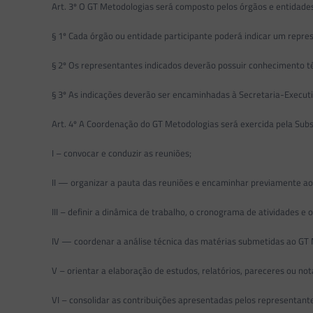
Art. 3º O GT Metodologias será composto pelos órgãos e entidade
§ 1º Cada órgão ou entidade participante poderá indicar um repre
§ 2º Os representantes indicados deverão possuir conhecimento t
§ 3º As indicações deverão ser encaminhadas à Secretaria-Execut
Art. 4º A Coordenação do GT Metodologias será exercida pela Sub
I – convocar e conduzir as reuniões;
II — organizar a pauta das reuniões e encaminhar previamente a
III – definir a dinâmica de trabalho, o cronograma de atividades e 
IV — coordenar a análise técnica das matérias submetidas ao GT
V – orientar a elaboração de estudos, relatórios, pareceres ou no
VI – consolidar as contribuições apresentadas pelos representant