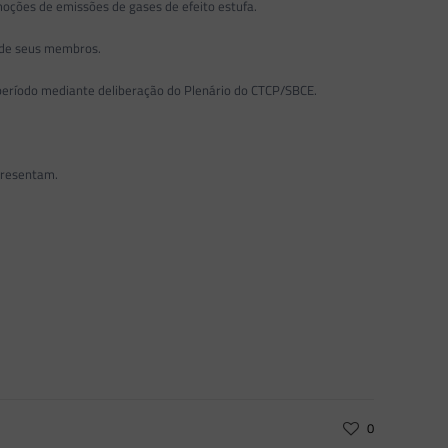
oções de emissões de gases de efeito estufa.
o de seus membros.
 período mediante deliberação do Plenário do CTCP/SBCE.
presentam.
0