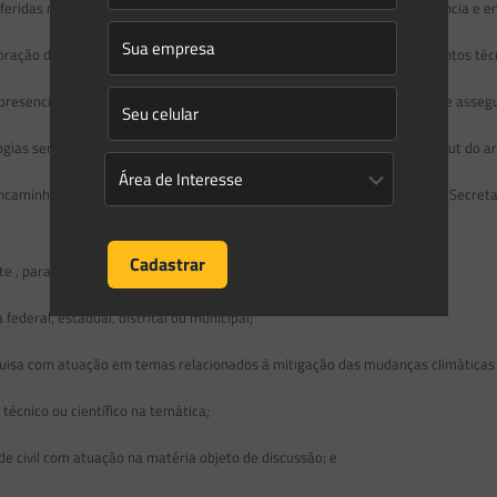
eferidas no § 2º, a Coordenação do GT Metodologias registrará a divergência e
boração de relatórios, recomendações, notas técnicas ou outros documentos téc
presencial ou por meio de videoconferência ou outro meio eletrônico que asse
 serão definidas no plano de trabalho de que trata o inciso III do caput do art. 3
 encaminhamentos registrados em ata ou nota de reunião elaborada pela Secreta
 , para participar de reuniões, sem direito a voto:
ederal, estadual, distrital ou municipal;
squisa com atuação em temas relacionados à mitigação das mudanças climáticas
técnico ou científico na temática;
de civil com atuação na matéria objeto de discussão; e