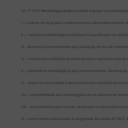
Art. 2º O GT Metodologias poderá analisar e propor recomendaçõe
I – critérios técnicos para credenciamento e descredenciamento 
II — requisitos metodológicos aplicáveis à quantificação de redu
III – diretrizes e procedimentos para avaliação técnica de metodol
IV – critérios para definição de linhas de base e demonstração de 
V – parâmetros metodológicos para monitoramento, mensuração e
VI – aspectos relacionados à permanência das remoções de emissõe
VII – compatibilidade das metodologias com os sistemas de monito
VIII – procedimentos para revisão, atualização ou descredenciame
IX – outros temas relacionados à integridade dos ativos do SBCE, 