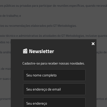
es públicas ou privadas para participar de reuniões específicas, quando necessá
o de trabalho; e
rios ou recomendações elaborados pelo GT Metodologias.
oio técnico e administrativo às atividades do GT Metodologias, inclusive quan
×
dos no âmbito do grupo de trabalho.
📰 Newsletter
a análise técnica de documentos, da realização de reuniões e da elaboração de 
Cadastre-se para receber nossas novidades.
 de maioria absoluta dos órgãos ou entidades participantes.
r suas conclusões à votação de seus representantes .
presentes, admitindo- se o registro de posições divergentes nos documentos e