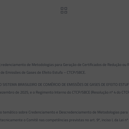
escredenciamento de Metodologias para Geração de Certificados de Redução ou
 de Emissões de Gases de Efeito Estufa – CTCP/SBCE.
STEMA BRASILEIRO DE COMÉRCIO DE EMISSÕES DE GASES DE EFEITO ESTUFA – CT
dezembro de 2025, e o Regimento Interno do CTCP/SBCE (Resolução nº 4 do CTCP
balho temático sobre Credenciamento e Descredenciamento de Metodologias para
cnicamente o Comitê nas competências previstas no art. 9º, inciso I, da Lei nº 15