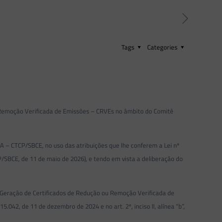
Tags
Categories
 Remoção Verificada de Emissões – CRVEs no âmbito do Comitê
CP/SBCE, no uso das atribuições que lhe conferem a Lei nº
/SBCE, de 11 de maio de 2026), e tendo em vista a deliberação do
 Geração de Certificados de Redução ou Remoção Verificada de
.042, de 11 de dezembro de 2024 e no art. 2º, inciso II, alínea “b”,