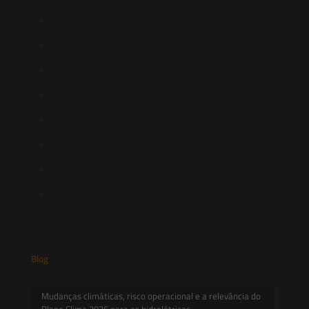
Atuação
Equipe
Newsletter
Publicações
Artigos
Novidades Legislativas
Informativos
Contato
Blog
Mudanças climáticas, risco operacional e a relevância do
Plano Clima 2026 para as hidrelétricas