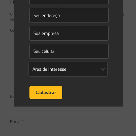
Deixe um comentário
O seu endereço de e-mail não será publicado.
Campos obrigatórios
são marcados com
*
Comentário
*
Nome
*
E-mail
*