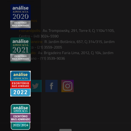
contato@saesadvogados.com.br
Onde estamos
Florianópolis:
Av. Trompowsky, 291, Torre II, Cj 1104/1105,
Centro - (48) 3024-5590
Rio de Janeiro:
R. Jardim Botânico, 657, Cj 314/315, Jardim
Botânico - (21) 3559-2005
São Paulo:
Av. Brigadeiro Faria Lima, 2012, Cj 104, Jardim
Paulistano - (11) 3539-9036
Siga-nos