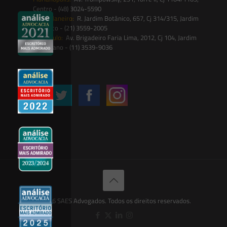
Centro - (48) 3024-5590
Rio de Janeiro:
R. Jardim Botânico, 657, Cj 314/315, Jardim
Botânico - (21) 3559-2005
São Paulo:
Av. Brigadeiro Faria Lima, 2012, Cj 104, Jardim
Paulistano - (11) 3539-9036
Siga-nos
© 2026 SAES Advogados. Todos os direitos reservados.