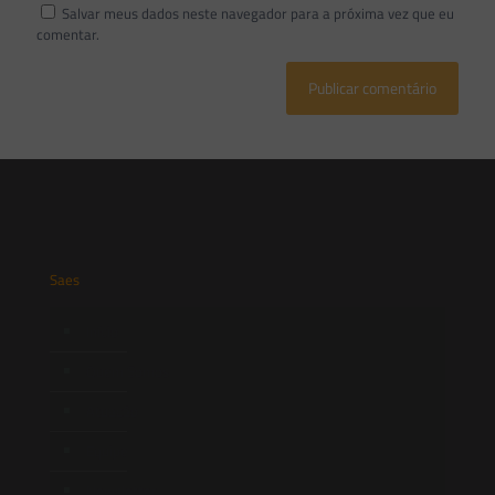
Salvar meus dados neste navegador para a próxima vez que eu
comentar.
Saes
Início
Quem Somos
Atuação
Equipe
Newsletter